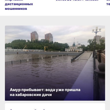
дистанционных
т
мошенников
Амур прибывает: вода уже пришла
на хабаровские дачи