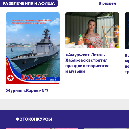
РАЗВЛЕЧЕНИЯ И АФИША
В раздел
«АмурФест. Лето»:
В
Хабаровск встретил
м
праздник творчества
п
и музыки
т
Журнал «Корея» №7
ФОТОКОНКУРСЫ