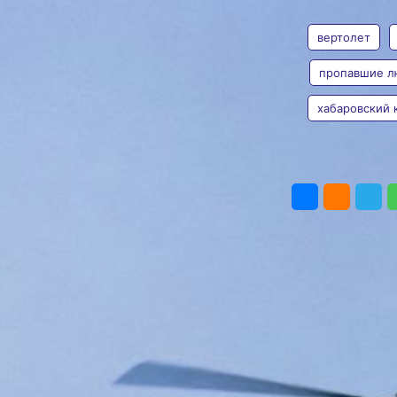
АВТОР
ТЕГИ
пропавшего
вертолёта
вертолет
В рамках
пропавшие л
поисково‑спасательной
операции по решению
хабаровский 
Валерия
координатора ДВМТУ
Железная
Росавиации направлен
вертолёт Ми‑8
Хабаровского
ПОДЕЛИТЬ
авиационно‑спасательного
центра
Фото:
Ольга Григорьева
В рамках
поисково‑спасательной
операции в Тернейский
округ Приморского края
по решению координатора
ДВМТУ Росавиации
направлен вертолёт Ми‑8
Хабаровского
авиационно‑спасательного
центра МЧС России. На