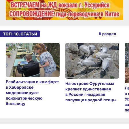
ТОП-10. СТАТЬИ
В раздел
Реабилитация и комфорт:
На острове Фуругельма
в Хабаровске
Л
крепнет единственная
модернизируют
в
в России гнездовая
психиатрическую
У
популяция редкой птицы
больницу
з
п