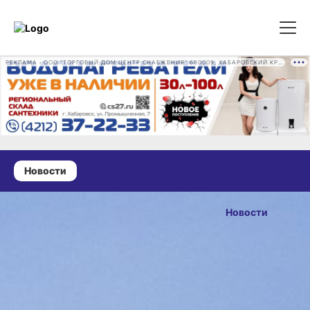
РЕКЛАМА • ООО "ТОРГОВЫЙ ДОМ ЦЕНТР СНАБЖЕНИЯ" 680009, ХАБАРОВСКИЙ КРАЙ, ГОРОД ХАБАРОВСК, ПРОМЫШЛЕННАЯ УЛ., Д. 7 ОГРН 1162724073930
Новости
25 июня 2026 г., 15:31
Хабаровский
Новости
Ми‑8 МЧС
ОПУБЛИКОВАНО
вылетел
25 июня 2026 г., 15:31
в Приморье
на поиски