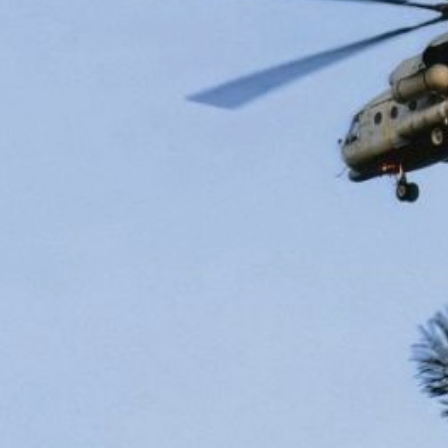
борту воздушного
судна — четыре
спасателя ПСО
(с. Ракитное) ГУ МЧС
России по Хабаровскому
краю, сообщает пресс-
служба ГУ МЧС России
по Хабаровскому краю".
По данным воздушной
разведки, выполненной
накануне, в 12 км
северо‑западнее
н. п. Светлая выявлены
помехи
в радиосигнале — они
рассматриваются как
возможный индикатор
местоположения
пропавшего вертолёта.
Текущее состояние
операции находится
на контроле Главного
управления МЧС России
по Приморскому краю.