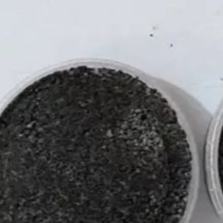
продукции.
Пресечение
противоправной
деятельности проведено
ПУ ФСБ России
по Хабаровскому краю
и ЕАО; расследование
осуществлялось
Северным МСО СУ СК
России по Хабаровскому
краю и ЕАО. В настоящее
время уголовное дело
направлено
в Краснофлотский
районный суд Хабаровска
для рассмотрения.
В ТЕМУ:
В Хабаровске
пенсионерке выплатят
150 тысяч рублей
за травму на вокзале
Читайте нас в соцсетях:
ВКонтакте
,
Одноклассники,
Телеграм