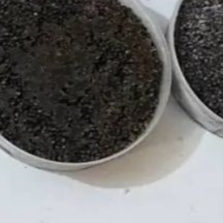
ресурсов, охраняемых
в том числе Красной
книгой РФ
и международными
договорами, сообщает
официальный канал
"Прокуратура
Хабаровского края".
Следствие установило,
что женщина согласилась
за 100 тысяч рублей
доставить груз
до Москвы. После
уточнения у заказчика,
что
в мешках — осетровая
икра, она договорилась
о содействии с мужчиной
из Ставропольского края.
В результате оперативных
мероприятий
при перевозке было
изъято 102,5 кг