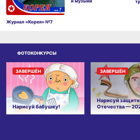
и музыки
т
Журнал «Корея» №7
ФОТОКОНКУРСЫ
ЗАВЕРШЁН
ЗАВЕРШЁН
Нарисуй защитн
Нарисуй бабушку!
Отечества — 20