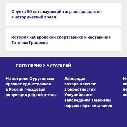
Спустя 80 лет: амурский тигр возвращается
в исторический ареал
История хабаровской спортсменки и наставника
Татьяны Гриценко
ПОПУЛЯРНО У ЧИТАТЕЛЕЙ
СРЕДА ОБИТАНИЯ
СРЕДА ОБИТАНИЯ
СР
На острове Фуругельма
Леопарды
Н
крепнет единственная
возвращаются:
в
в России гнездовая
в окрестностях
л
популяция редкой птицы
Уссурийского
п
заповедника замечены
первые пары хищников