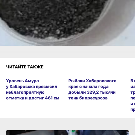
или
Яндекс.Дзен
и
МАКС
Как вам материал?
Огонь!
Супер
Удивило
Грустно
Злость
Разочарование
ЧИТАЙТЕ ТАКЖЕ
Уровень Амура
Рыбаки Хабаровского
В
у Хабаровска превысил
края с начала года
и
неблагоприятную
добыли 329,2 тысячи
т
отметку и достиг 461 см
тонн биоресурсов
п
и
п