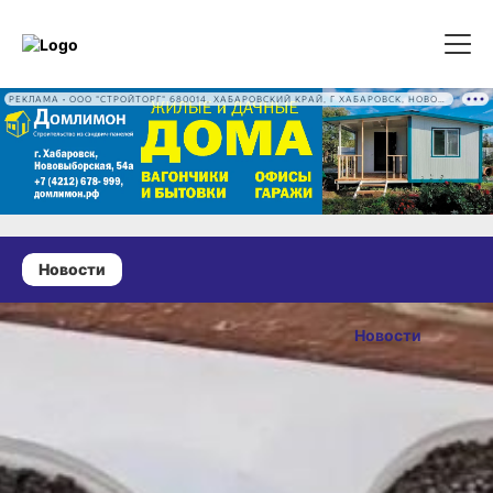
РЕКЛАМА • ООО "СТРОЙТОРГ" 680014, ХАБАРОВСКИЙ КРАЙ, Г ХАБАРОВСК, НОВОВЫБОРГСКАЯ УЛ, Д. 54А ОГРН 1222700016186
Новости
25 июня 2026 г., 15:16
В Хабаровске
Новости
возбудили
ОПУБЛИКОВАНО
дело
25 июня 2026 г., 15:16
о незаконной
перевозке