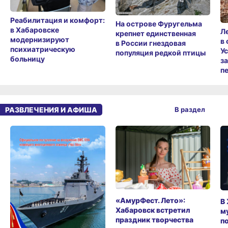
Реабилитация и комфорт:
На острове Фуругельма
в Хабаровске
Л
крепнет единственная
модернизируют
в
в России гнездовая
психиатрическую
У
популяция редкой птицы
больницу
з
п
РАЗВЛЕЧЕНИЯ И АФИША
В раздел
«АмурФест. Лето»:
В
Хабаровск встретил
м
праздник творчества
п