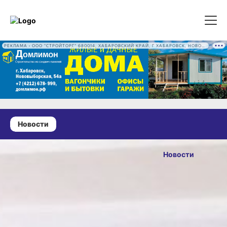
РЕКЛАМА • ООО "СТРОЙТОРГ" 680014, ХАБАРОВСКИЙ КРАЙ, Г ХАБАРОВСК, НОВОВЫБОРГСКАЯ УЛ, Д. 54А ОГРН 1222700016186
Новости
25 июня 2026 г., 11:40
Дмитрий
Новости
Демешин
ОПУБЛИКОВАНО
поддержал
25 июня 2026 г., 11:40
расширение
программы