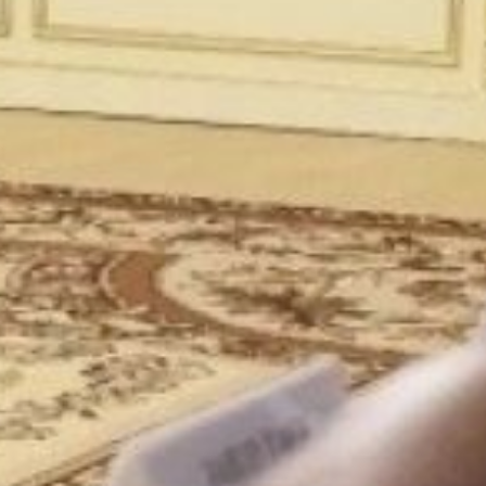
территорий. Поэтому
считаю правильным
поддержать инициативы
активистов
территориальных
общественных
самоуправлений
и увеличить
финансирование
на предлагаемые
проекты в два раза —
постепенно, в течение
ближайших трех лет», —
отметил Дмитрий
Демешин.
В ходе мероприятия
отличившимся
представителям местного
самоуправления вручили
награды за вклад
в развитие территорий.
В завершение глава
региона адресовал