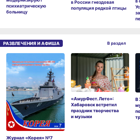
в
в России гнездовая
психиатрическую
У
популяция редкой птицы
больницу
з
п
РАЗВЛЕЧЕНИЯ И АФИША
В раздел
«АмурФест. Лето»:
В
Хабаровск встретил
м
праздник творчества
п
и музыки
т
Журнал «Корея» №7