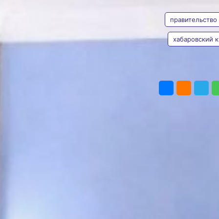
АВТОР
ТЕГИ
поддержки
местных
правительство 
инициатив
хабаровский 
Губернатор поддержал
расширение программы
Валерия
ТОС
Железная
ПОДЕЛИТЬ
Фото:
Антон Шевченко /
khabkrai.ru
В Хабаровске
отпраздновали 20‑летие
Ассоциации «Совет
муниципальных
образований
Хабаровского края»,
сообщили в пресс-
службе регионального
правительства.
Объединение включает
199 муниципалитетов
и нацелено на улучшение
условий жизни
в населённых пунктах