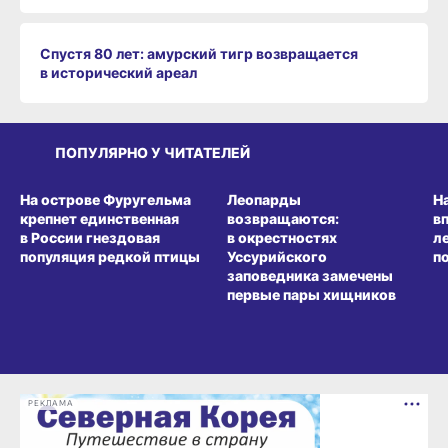
Спустя 80 лет: амурский тигр возвращается
в исторический ареал
ПОПУЛЯРНО У ЧИТАТЕЛЕЙ
СРЕДА ОБИТАНИЯ
СРЕДА ОБИТАНИЯ
СР
На острове Фуругельма
Леопарды
Н
крепнет единственная
возвращаются:
в
в России гнездовая
в окрестностях
л
популяция редкой птицы
Уссурийского
п
заповедника замечены
первые пары хищников
РЕКЛАМА