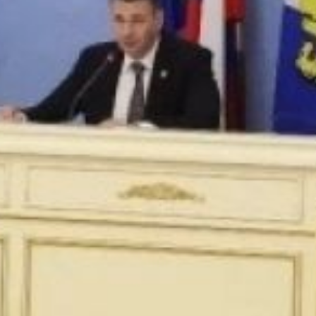
набережной в рамках
Года спорта.
Губернатор также
одобрил инициативу
разработать
расширенную программу
поддержки
территориального
общественного
самоуправления (ТОС)
до 2030 года с объёмом
финансирования до 1
миллиарда рублей.
«В любых наших
действиях
по благоустройству
территорий, приведении
их в порядок мы
ориентируемся
на пожелания и мнения
жителей. ТОСы включают
жителей в задачи
по благоустройству
и развитию своих