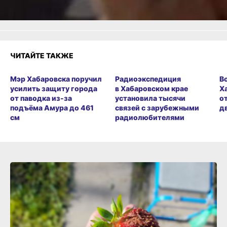
ЧИТАЙТЕ ТАКЖЕ
Мэр Хабаровска поручил
Радиоэкспедиция
В
усилить защиту города
в Хабаровском крае
Х
от паводка из-за
установила тысячи
о
подъёма Амура до 461
связей с зарубежными
д
см
радиолюбителями