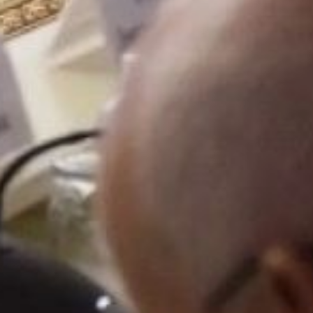
муниципальным
служащим пожелания
дальнейших успехов,
напомнив, что главная
миссия органов власти
любого уровня — служить
интересам жителей
Хабаровского края.
В ТЕМУ:
Дмитрий Демешин
посетил «Хехцир»
и провёл совещание
по вопросам его
дальнейшего развития
Читайте нас в соцсетях:
ВКонтакте
,
Одноклассники,
Телеграм
или
Яндекс.Дзен
и
МАКС
Как вам материал?
Огонь!
Супер
1
Удивило
Грустно
Злость
Разочарование