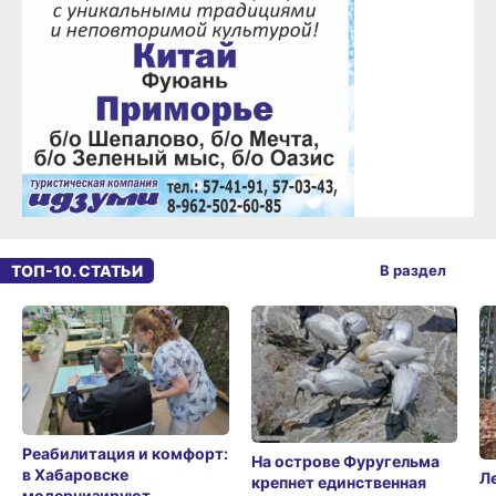
ТОП-10. СТАТЬИ
В раздел
Реабилитация и комфорт:
На острове Фуругельма
в Хабаровске
Л
крепнет единственная
модернизируют