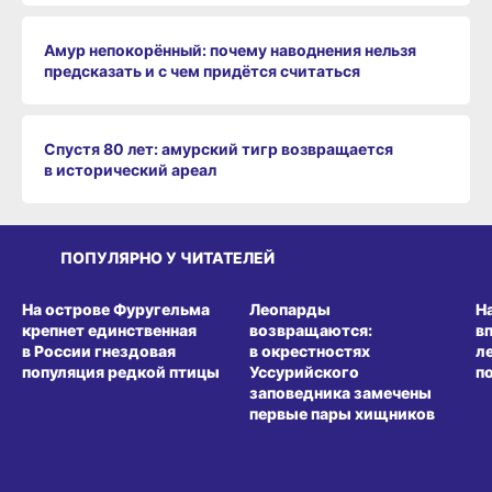
Амур непокорённый: почему наводнения нельзя
предсказать и с чем придётся считаться
Спустя 80 лет: амурский тигр возвращается
в исторический ареал
ПОПУЛЯРНО У ЧИТАТЕЛЕЙ
СРЕДА ОБИТАНИЯ
СРЕДА ОБИТАНИЯ
СР
На острове Фуругельма
Леопарды
Н
крепнет единственная
возвращаются:
в
в России гнездовая
в окрестностях
л
популяция редкой птицы
Уссурийского
п
заповедника замечены
первые пары хищников