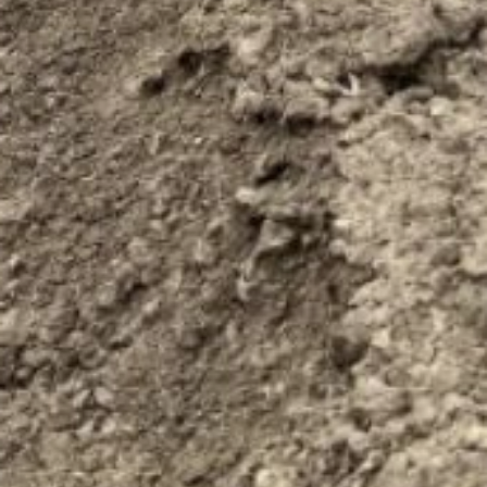
предусмотрены выплаты
на покупку техники,
оборудования и элитных
семян, покрытие
лизинговых и страховых
платежей,
финансирование
агротехнологических
работ, приобретение
удобрений, запчастей
и средств защиты
растений. Дополнительно
стимулируется
выращивание картофеля
и овощей.
В ТЕМУ:
Хабаровский край
наращивает посевные
площади
Читайте нас в соцсетях:
ВКонтакте
,
Одноклассники,
Телеграм
или
Яндекс.Дзен
и
МАКС
Как вам материал?