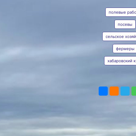
АВТОР
ТЕГИ
кампания
полевые раб
Засеяно 90 процентов
площадей
Фото:
Пресс-служба
посевы
министерства сельского
хозяйства и
сельское хозяй
Таисия
продовольствия
Субботина
Хабаровского края
фермеры
В Хабаровском крае
продолжаются активные
хабаровский 
полевые работы. Аграрии
засеяли около 90
процентов
ПОДЕЛИТЬ
от запланированных
площадей, сообщили
в пресс-службе
регионального
правительства.
В текущем году
планируется обработать
порядка 64 тысяч
гектаров. Зерновые
размещены на 6,6 тысячи