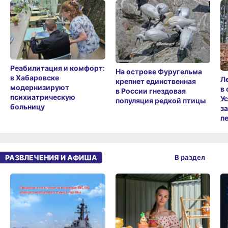
Реабилитация и комфорт:
На острове Фуругельма
в Хабаровске
Л
крепнет единственная
модернизируют
в
в России гнездовая
психиатрическую
У
популяция редкой птицы
больницу
з
п
РАЗВЛЕЧЕНИЯ И АФИША
В раздел