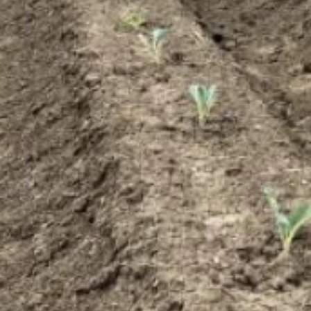
активно завершается
посевная кампания:
хозяйства освоили 6,6
тысячи гектаров
под зерновые, 36,8
тысячи гектаров отвели
под сою, картофель занял
5,9 тысячи гектаров,
овощебахчевые культуры
— 2,6 тысячи гектаров,
кормовые культуры —
5,2 тысячи гектаров.
Особенно высокие темпы
работ
продемонстрировали
сельхозпредприятия
Хабаровского,
Вяземского, района
имени Лазо и Бикинского
округа.
Власти региона
оказывают фермерам
всестороннюю
поддержку: