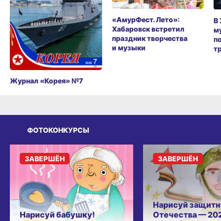
«АмурФест. Лето»:
В
Хабаровск встретил
м
праздник творчества
п
и музыки
т
Журнал «Корея» №7
ФОТОКОНКУРСЫ
ЗАВЕРШЁН
ЗАВЕРШЁН
Нарисуй защитн
Нарисуй бабушку!
Отечества — 20