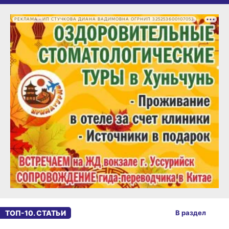
РЕКЛАМА • ИП СТУЧКОВА ДИАНА ВАДИМОВНА ОГРНИП 325253600107053
ТОП-10. СТАТЬИ
В раздел