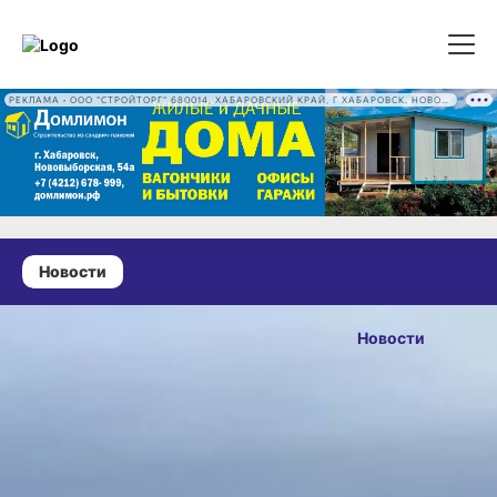
РЕКЛАМА • ООО "СТРОЙТОРГ" 680014, ХАБАРОВСКИЙ КРАЙ, Г ХАБАРОВСК, НОВОВЫБОРГСКАЯ УЛ, Д. 54А ОГРН 1222700016186
Новости
24 июня 2026 г., 14:16
В
Новости
Хабаровском
ОПУБЛИКОВАНО
крае
24 июня 2026 г., 14:16
завершается
посевная