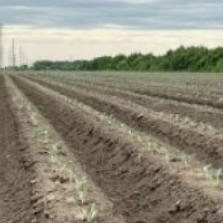
гектаров, соя — на 36,8
тысячи, картофель —
на 5,9 тысячи,
овощебахчевые культуры
— на 2,6 тысячи,
кормовые — на 5,2
тысячи. Наиболее
интенсивно работы
проведены
в Хабаровском, имени
Лазо, Вяземском районах
и Бикинском округе.
«Посевная кампания
выходит на финишную
черту. Закрыто более 57
тысяч гектаров.
Ожидаем прирост
по площадям
под картофель и овощи»,
— отметил консультант
отдела растениеводства
Сергей Фирстов.
В Хабаровском крае