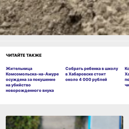
Огонь!
Супер
Удивило
Грустно
Злость
Разочарование
ЧИТАЙТЕ ТАКЖЕ
Жительница
Собрать ребенка в школу
К
Комсомольска-на-Амуре
в Хабаровске стоит
Х
осуждена за покушение
около 4 000 рублей
п
на убийство
ч
новорожденного внука