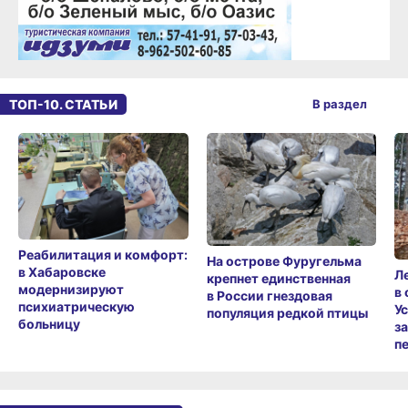
ТОП-10. СТАТЬИ
В раздел
Реабилитация и комфорт:
На острове Фуругельма
в Хабаровске
Л
крепнет единственная
модернизируют
в
в России гнездовая
психиатрическую
У
популяция редкой птицы
больницу
з
п