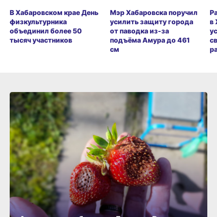
В Хабаровском крае День
Мэр Хабаровска поручил
Р
физкультурника
усилить защиту города
в
объединил более 50
от паводка из-за
у
тысяч участников
подъёма Амура до 461
с
см
р