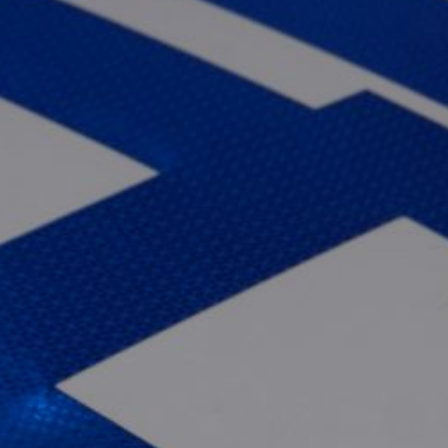
распределились
следующим образом: два
наезда на пешеходов
и два столкновения.
Всего за сутки в регионе
выявлено 337 нарушений
правил дорожного
движения. За управление
транспортными
средствами в состоянии
опьянения задержано 13
водителей, из них шесть
— в Хабаровске. За
непредоставление
преимущества
пешеходам на переходах
оформлено 17
материалов,
за нарушение правил
перехода — 30. К
ответственности
за управление без права
управления либо будучи