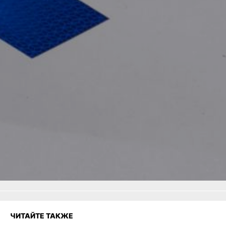
лишёнными такого права
привлечено 29 водителей,
шестеро из них —
в Хабаровске.
В ТЕМУ:
В Хабаровском крае
за сутки ликвидировано
32 техногенных пожара
Читайте нас в соцсетях:
ВКонтакте
,
Одноклассники,
Телеграм
или
Яндекс.Дзен
и
МАКС
Как вам материал?
Огонь!
Супер
Удивило
Грустно
Злость
Разочарование
ЧИТАЙТЕ ТАКЖЕ