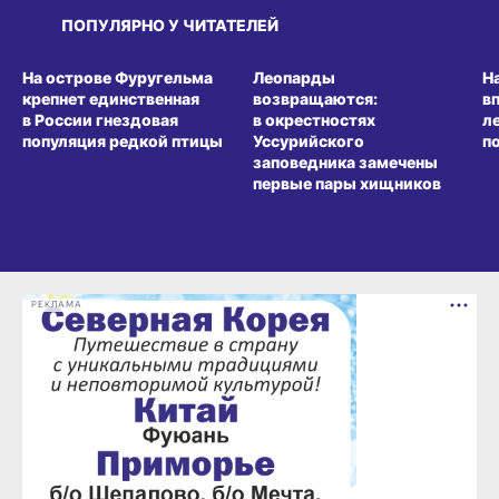
ПОПУЛЯРНО У ЧИТАТЕЛЕЙ
СРЕДА ОБИТАНИЯ
СРЕДА ОБИТАНИЯ
СР
На острове Фуругельма
Леопарды
Н
крепнет единственная
возвращаются:
в
в России гнездовая
в окрестностях
л
популяция редкой птицы
Уссурийского
п
заповедника замечены
первые пары хищников
РЕКЛАМА