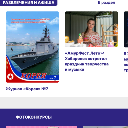
РАЗВЛЕЧЕНИЯ И АФИША
В раздел
«АмурФест. Лето»:
В
Хабаровск встретил
м
праздник творчества
п
и музыки
т
Журнал «Корея» №7
ФОТОКОНКУРСЫ