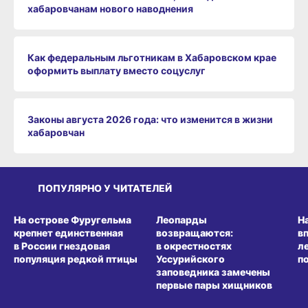
хабаровчанам нового наводнения
Как федеральным льготникам в Хабаровском крае
оформить выплату вместо соцуслуг
Законы августа 2026 года: что изменится в жизни
хабаровчан
ПОПУЛЯРНО У ЧИТАТЕЛЕЙ
СРЕДА ОБИТАНИЯ
СРЕДА ОБИТАНИЯ
СР
На острове Фуругельма
Леопарды
Н
крепнет единственная
возвращаются:
в
в России гнездовая
в окрестностях
л
популяция редкой птицы
Уссурийского
п
заповедника замечены
первые пары хищников