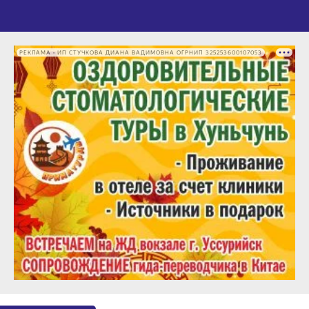
РЕКЛАМА • ИП СТУЧКОВА ДИАНА ВАДИМОВНА ОГРНИП 325253600107053