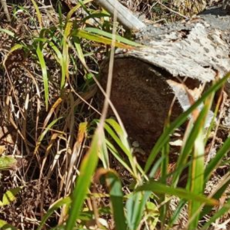
Проведённая проверка выявила
неравномерное распределение сил
и средств при тушении. Это
свидетельствовало о некорректном
выборе тактики борьбы с пожарами,
что могло способствовать
увеличению их площади.
В целях устранения нарушений
в министерство лесного хозяйства
и лесопереработки Хабаровского
края и КГСАУ «Дальневосточная база
авиационной охраны лесов» внесены
соответствующие представления.
После их рассмотрения приняты
оперативные меры — группировка
сил и средств увеличена. В
результате все лесные пожары
ликвидированы к 21.06.2026.
В ТЕМУ:
На фестивале "АмурФест" 50
участников выступят 11–12 июля
в Хабаровске
Читайте нас в соцсетях:
ВКонтакте
,