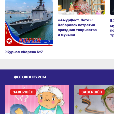
«АмурФест. Лето»:
В
Хабаровск встретил
м
праздник творчества
п
и музыки
т
Журнал «Корея» №7
ФОТОКОНКУРСЫ
ЗАВЕРШЁН
ЗАВЕРШЁН