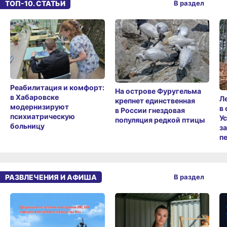
ТОП-10. СТАТЬИ
В раздел
Реабилитация и комфорт:
На острове Фуругельма
в Хабаровске
Л
крепнет единственная
модернизируют
в
в России гнездовая
психиатрическую
У
популяция редкой птицы
больницу
з
п
РАЗВЛЕЧЕНИЯ И АФИША
В раздел