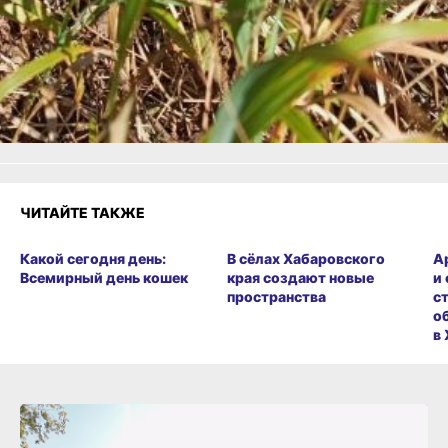
Одноклассники,
Телеграм
или
Яндекс.Дзен
и
МАКС
Как вам материал?
Огонь!
Супер
Удивило
Грустно
Злость
Разочарование
ЧИТАЙТЕ ТАКЖЕ
Какой сегодня день:
В сёлах Хабаровского
А
Всемирный день кошек
края создают новые
и
пространства
с
о
в