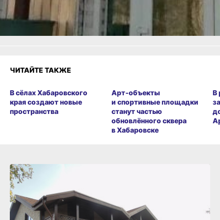
Злость
Разочарование
ЧИТАЙТЕ ТАКЖЕ
В сёлах Хабаровского
Арт‑объекты
В
края создают новые
и спортивные площадки
з
пространства
станут частью
д
обновлённого сквера
А
в Хабаровске