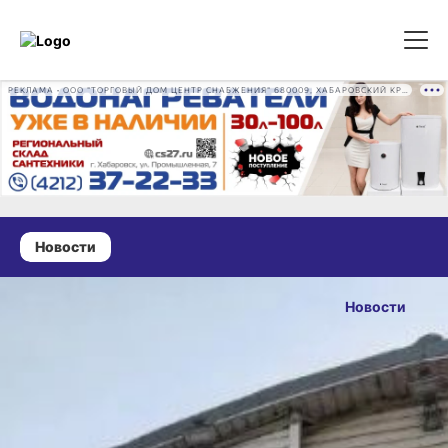
РЕКЛАМА • ООО "ТОРГОВЫЙ ДОМ ЦЕНТР СНАБЖЕНИЯ" 680009, ХАБАРОВСКИЙ КРАЙ, ГОРОД ХАБАРОВСК, ПРОМЫШЛЕННАЯ УЛ., Д. 7 ОГРН 1162724073930
Новости
23 июня 2026 г., 11:26
В Хабаровском
Новости
крае
ОПУБЛИКОВАНО
ликвидировали
23 июня 2026 г., 11:26
10 возгораний
На улице Комсомольской