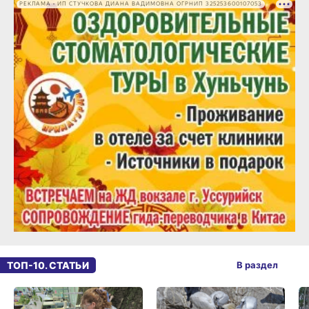
РЕКЛАМА • ИП СТУЧКОВА ДИАНА ВАДИМОВНА ОГРНИП 325253600107053
ТОП-10. СТАТЬИ
В раздел