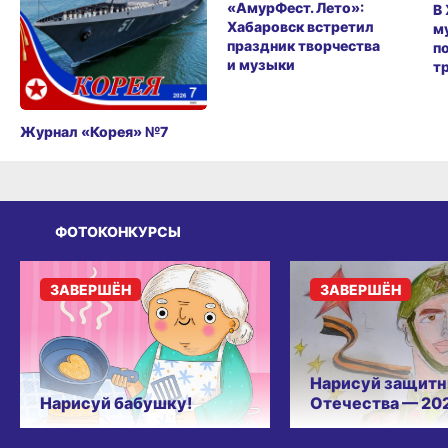
«АмурФест. Лето»:
В
Хабаровск встретил
м
праздник творчества
п
и музыки
т
Журнал «Корея» №7
ФОТОКОНКУРСЫ
ЗАВЕРШЁН
ЗАВЕРШЁН
Нарисуй защитн
Нарисуй бабушку!
Отечества — 20