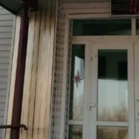
всего 35 человек, среди них
шесть детей.
Метеопрогноз
для Хабаровска на текущий
день: ожидается переменная
облачность
с кратковременным
дождём. Ветер
северо‑западный со
скоростью 2–4 м/с.
Температурный диапазон —
от +18 до +23 °C.
В ТЕМУ:
Вокзалы Хабаровска
проверят на доступность
для инвалидов
Читайте нас в соцсетях:
ВКонтакте
,
Одноклассники,
Телеграм
или
Яндекс.Дзен
и
МАКС
Как вам материал?
Огонь!
Супер
Удивило
Грустно