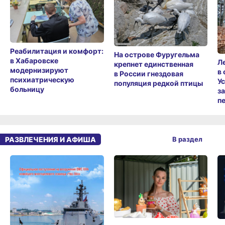
Реабилитация и комфорт:
На острове Фуругельма
в Хабаровске
Л
крепнет единственная
модернизируют
в
в России гнездовая
психиатрическую
У
популяция редкой птицы
больницу
з
п
РАЗВЛЕЧЕНИЯ И АФИША
В раздел