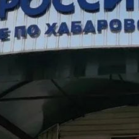
Возгорание охватило
кухонный гарнитур, газовую
плиту и пластиковую
оконную раму на площади
5 кв. м. Квартира получила
повреждения продуктами
горения. Спасатели
эвакуировали трёх человек
с верхних этажей, используя
индивидуальные
спасательные устройства.
Пожар был ликвидирован
в течение 18 минут, никто не
пострадал. Дознаватели МЧС
России выясняют причины
происшествия.
Спасательные
подразделения три раза
привлекались к работам
по ликвидации последствий
дорожно‑транспортных
происшествий. В регионе
на маршрутах находятся
пять туристических групп —