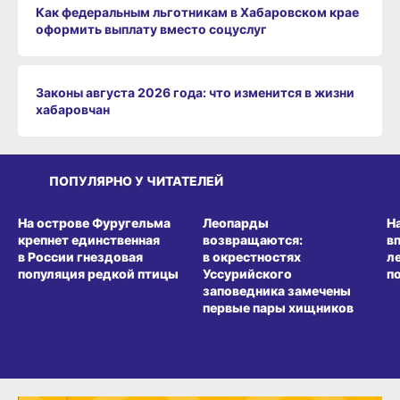
Как федеральным льготникам в Хабаровском крае
оформить выплату вместо соцуслуг
Законы августа 2026 года: что изменится в жизни
хабаровчан
ПОПУЛЯРНО У ЧИТАТЕЛЕЙ
СРЕДА ОБИТАНИЯ
СРЕДА ОБИТАНИЯ
СР
На острове Фуругельма
Леопарды
Н
крепнет единственная
возвращаются:
в
в России гнездовая
в окрестностях
л
популяция редкой птицы
Уссурийского
п
заповедника замечены
первые пары хищников