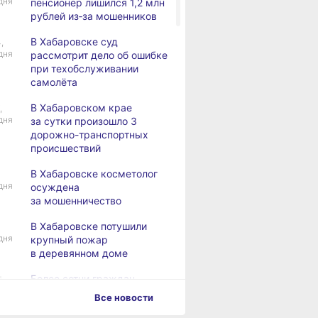
дня
пенсионер лишился 1,2 млн
рублей из‑за мошенников
В Хабаровске суд
,
дня
рассмотрит дело об ошибке
при техобслуживании
самолёта
В Хабаровском крае
,
дня
за сутки произошло 3
дорожно-транспортных
происшествий
В Хабаровске косметолог
дня
осуждена
за мошенничество
В Хабаровске потушили
дня
крупный пожар
в деревянном доме
Более сотни граждан
4,
дня
с инвалидностью
Все новости
трудоустроены