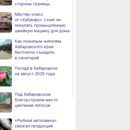
стороны границы
наносят слоганы
для туристов и жителей
Мастер-класс
от «Хабинфо»: стоит ли
В Николаевске-на-Амуре
,
покупать промышленную
а
появится «умная»
швейную машину для дома
спортивная площадка
Как пожилым жителям
Федеральный эксперт
Хабаровского края
а
высоко оценил спортивную
бесплатно съездить
инфраструктуру
в санаторий
Хабаровского края
Погода в Хабаровске
Дебаркадеры с памятными
,
на август 2026 года
а
именами начали строить
в Хабаровском крае
Эпидобстановка
,
Под Хабаровском
а
в Хабаровском крае
благоустроили место
стабильная
цветения лотосов
В Хабаровском крае
,
а
высокотехнологичную
«Рыбная автолавка»:
помощь получили более
свежая продукция
12,5 тысячи человек