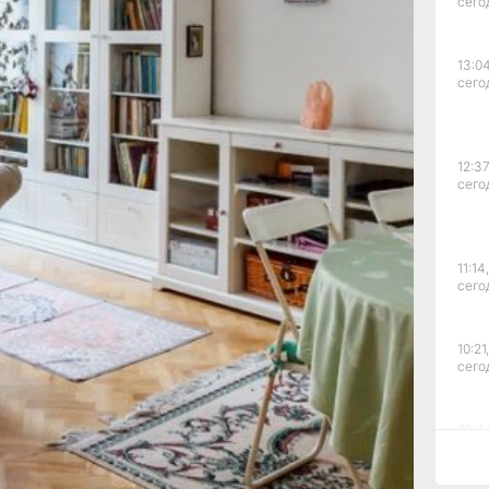
ок труда. Это связано
сего
ств: компании
вают новые цеха
адрах. Спрос
13:04
сего
дства растет — они
бработкой деталей,
 на мебельных
 предложения
12:37
сего
аны в Москве —
рудникам в среднем
есте оказался Санкт-
ый доход мебельщиков
11:14,
ройку лидеров
сего
редним зарплатным
ц. В регионе
мебельных
10:21,
и логистических
сего
спрос на специалистов
и: Татарстан, где
09:4
101 400 рублей
сего
средним зарплатным
ц.