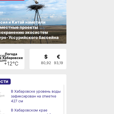
сия и Китай наметили
вместные проекты
сохранению экосистем
ро‑Уссурийского бассейна
Погода
$
€
в Хабаровске
+12°C
80,92
93,19
ОСТИ
В Хабаровске уровень воды
,
дня
зафиксирован на отметке
427 см
В Хабаровском крае
,