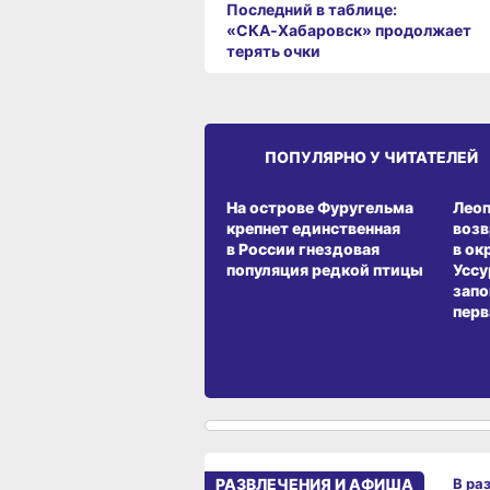
Последний в таблице:
«СКА‑Хабаровск» продолжает
терять очки
ПОПУЛЯРНО У ЧИТАТЕЛЕЙ
СРЕДА ОБИТАНИЯ
СРЕД
На острове Фуругельма
Лео
крепнет единственная
воз
в России гнездовая
в ок
популяция редкой птицы
Уссу
запо
перв
РАЗВЛЕЧЕНИЯ И АФИША
В ра