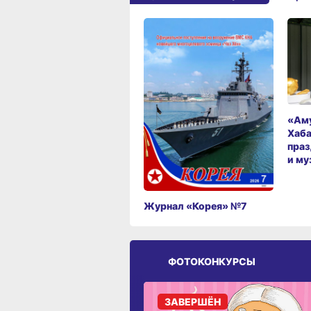
«Аму
Хаба
праз
и му
Журнал «Корея» №7
ФОТОКОНКУРСЫ
ЗАВЕРШЁН