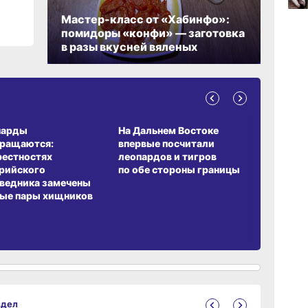
Мастер-класс от «Хабинфо»:
13:4
помидоры «конфи» — заготовка
вчер
в разы вкусней вяленых
13:06
вчер
А ОБИТАНИЯ
СРЕДА ОБИТАНИЯ
ЗЕМЛЯКИ
парды
На Дальнем Востоке
Пионовый
вращаются:
впервые посчитали
хабаровч
рестностях
леопардов и тигров
Воронкев
рийского
по обе стороны границы
ведника замечены
ые пары хищников
здел