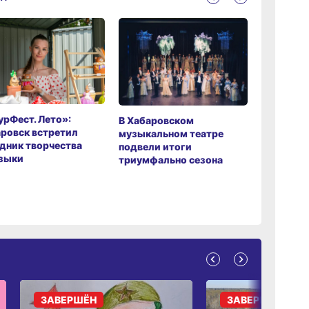
рФест. Лето»:
Хабаров
В Хабаровском
ровск встретил
музыкаль
музыкальном театре
дник творчества
завершил
подвели итоги
зыки
мировой 
триумфально сезона
ЗАВЕРШЁН
ЗАВЕРШЁН