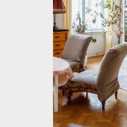
Хорошую динамику показывает и рын
с развитием отечественных производ
наращивают объемы выпуска, откры
и нуждаются в квалифицированных к
на специалистов мебельного произво
занимаются раскроем материалов, о
сборкой и отделкой готовых изделий
производствах.
Самые высокие средние зарплатные
для таких специалистов зафиксиров
работодатели предлагают таким сот
147 500 рублей в месяц.
На втором м
Петербург, где средний предлагаем
составил 107 628 рублей в месяц. Т
замыкает Московская область со с
предложением 106 016 рублей в меся
сосредоточено большое количество 
производств, складских комплексов 
центров, что поддерживает высокий 
отрасли.
В число регионов-лидеров также вошл
мебельщикам предлагали в среднем 
в месяц, и Ростовская область, со 
предложением 93 158 рублей в меся