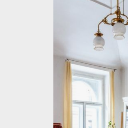
Что изменило
в мебельной о
в Хабаровске
Фото:
pxhere.com
Эксперты Авито проанализировали с
отрасли по итогам весны 2026 года.
рынок мебели сейчас находится в ро
Так, в Хабаровске мебельный рынок 
развивается. Во многих категориях 
года в сравнении с аналогичным пер
выросли. Так, из мебели на 31% выр
на 23% — подставок и полок, на 14% 
Также растут продажи различного о
стали покупать потолочные и настен
настольные и напольные.
Хороший рост показывает декор. Та
постеров и рамок (+14%), ваз и кашп
украшений (+11%). Кроме того, стали
текстиль — скатерти и салфетки (+61
(+6%).