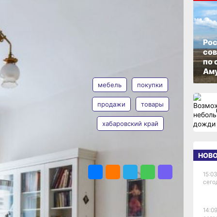
сь
трасли
ОПУБЛИКОВАНО
23 июня 2026 г., 09:42
Рос
со
по 
ТЕГИ
итуацию в мебельной
Аму
 По данным площадки,
мебель
покупки
сте.
сейчас активно
продажи
товары
продажи весной этого
иодом прошлого года
хабаровский край
осли продажи тумб,
— пуфов и банкеток.
свещения: на 11% чаще
ные лампы, на 4% —
НОВ
ПОДЕЛИТЬСЯ
к, выросли продажи
15:03
о (+13%), праздничных
сего
 чаще покупать
%) и постельное белье
14:09