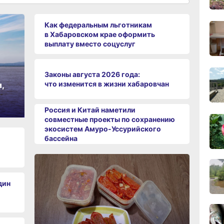
Как федеральным льготникам
в Хабаровском крае оформить
17:09
выплату вместо соцуслуг
вчер
16:17,
Законы августа 2026 года:
вчер
что изменится в жизни хабаровчан
,
Россия и Китай наметили
совместные проекты по сохранению
15:44
вчер
экосистем Амуро‑Уссурийского
бассейна
15:08
вчер
дин
14:22
вчер