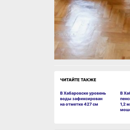
В ТЕМУ:
Как грамотно организовать простран
участке: советы хабаровчанам
Читайте нас в соцсетях:
ВКонтакте
,
Одноклассники,
Телеграм
или
Яндек
Как вам материа
Огонь!
Супер
Удивило
Г
2
Разочарование
ЧИТАЙТЕ ТАКЖЕ
В Хабаровске уровень
В Ха
воды зафиксирован
пенс
на отметке 427 см
1,2 
мош