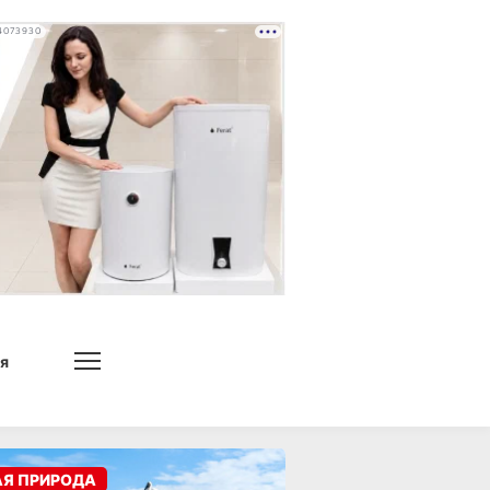
4073930
я
АЯ ПРИРОДА