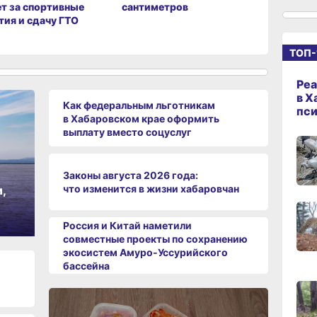
т за спортивные
сантиметров
мошенни
тия и сдачу ГТО
миллиона
10:21,
ТОП-
сего
Реа
09:4
в Х
Как федеральным льготникам
сего
пс
в Хабаровском крае оформить
выплату вместо соцуслуг
09:28
сего
Законы августа 2026 года:
что изменится в жизни хабаровчан
,
08:0
сего
Россия и Китай наметили
совместные проекты по сохранению
19:34
экосистем Амуро‑Уссурийского
вчер
бассейна
19:06
вчер