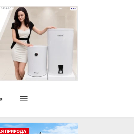
4073930
я
АЯ ПРИРОДА