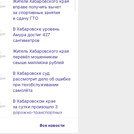
Жители Хабаровского края
,
дня
вправе получить вычет
за спортивные занятия
и сдачу ГТО
В Хабаровске уровень
,
дня
Амура достиг 427
сантиметров
Житель Хабаровского края
,
дня
перевёл мошенникам
свыше миллиона рублей
В Хабаровске суд
,
дня
рассмотрит дело об ошибке
при техобслуживании
самолёта
В Хабаровском крае
,
дня
за сутки произошло 3
дорожно-транспортных
происшествий
Все новости
абаровского
В Хабаровске суд
В Хабаровско
В Хабаровске косметолог
евёл
рассмотрит дело
за сутки прои
дня