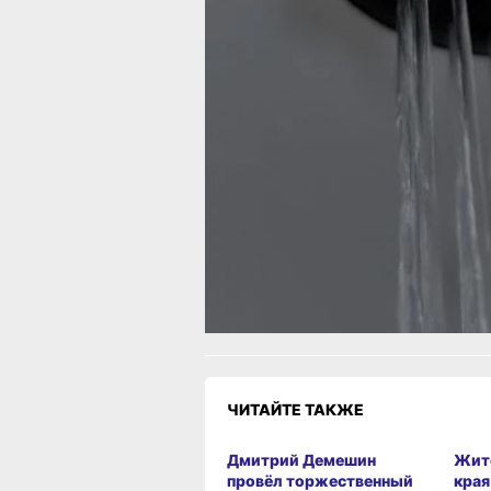
отключения электроэнергии будет
отсутствовать и холодное водоснабж
Жителей просят сделать необходимы
запас воды. Администрация принесл
извинения за временные неудобства.
В ТЕМУ:
В Хабаровском крае за 20 и 21 июня
в четырёх ДТП пострадали пять чело
Читайте нас в соцсетях:
ВКонтакте
,
Одноклассники,
Телеграм
или
Яндекс.Дзен
и
МАКС
Как вам материал?
Огонь!
Супер
Удивило
Грустно
Злость
Разочаров
ЧИТАЙТЕ ТАКЖЕ
Дмитрий Демешин
Жит
провёл торжественный
края