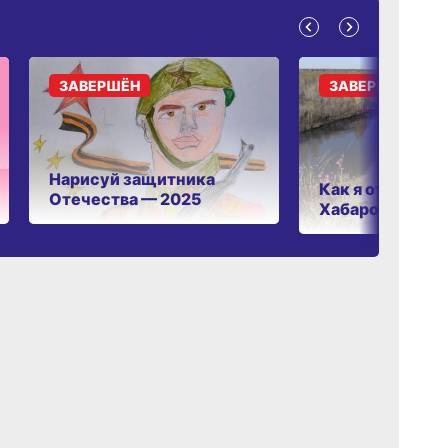
ЗАВЕРШЁН
ЗАВЕРШЁН
Нарисуй защитника
Как я отдыхаю 
Отечества — 2025
Хабаровском к