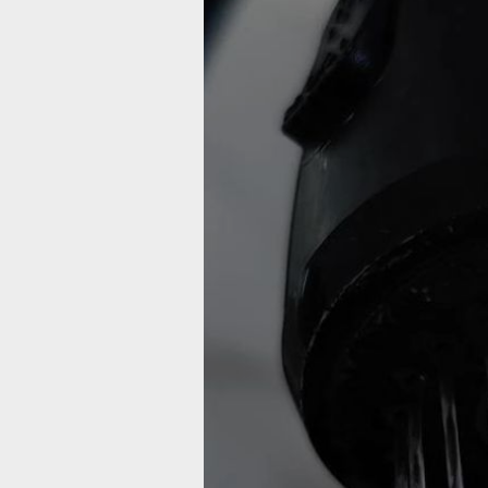
В селе Таежн
Хабаровского
края с 23 по 2
июня будет
отключена
электроэнерг
Из-за ремонтных работ будет
отсутствовать холодное водоснабже
Фото:
Ольга Григорьева
Администрация Хабаровского
муниципального района сообщила
о плановых отключениях электроэне
в городке Хабаровск-43.
23, 24 и 26 июня с 08:00 до 17:00
электроснабжение будет прекращен
в связи с ремонтными работами
энергоснабжающей компании ДРСК. 