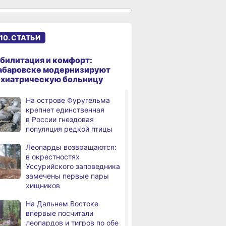
осуждена
кам свыше
об ошибке
дорожно-тра
за мошенничество
 рублей
при техобслуживании
происшестви
самолёта
В Хабаровске потушили
10. СТАТЬИ
дня
крупный пожар
в деревянном доме
билитация и комфорт:
Более сотни граждан
4,
абаровске модернизируют
дня
с инвалидностью
ихиатрическую больницу
трудоустроены
в Хабаровском крае
На острове Фуругельма
крепнет единственная
Магнитные бури,
,
в России гнездовая
дня
радиационный фон и пробки
популяция редкой птицы
в Хабаровске 7 августа
Леопарды возвращаются:
Какой сегодня день: День
3,
в окрестностях
дня
маяка
Уссурийского заповедника
замечены первые пары
В вузы Хабаровского края
,
хищников
а
в этом году подали свыше
100 тысяч заявлений
На Дальнем Востоке
впервые посчитали
Троих хабаровских
,
леопардов и тигров по обе
а
пожарных наградили