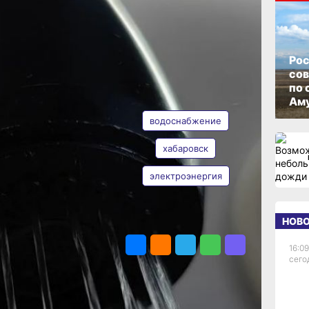
ом
ОПУБЛИКОВАНО
22 июня 2026 г., 14:23
6
Рос
со
по 
АВТОР
ТЕГИ
Аму
водоснабжение
ия
хабаровск
электроэнергия
Таисия
ние
Субботина
НОВ
ПОДЕЛИТЬСЯ
ргии
16:09
сего
о
Из-за