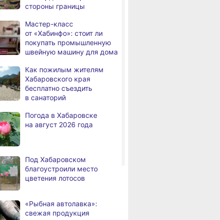
стороны границы
медалями «За спасение
на пожаре»
Мастер-класс
от «Хабинфо»: стоит ли
В Николаевске-на-Амуре
,
покупать промышленную
а
по нацпроекту капитально
швейную машину для дома
ремонтируют кровлю Дома
культуры
Как пожилым жителям
Хабаровского края
В Хабаровске
,
бесплатно съездить
а
на общественный транспорт
в санаторий
наносят слоганы
для туристов и жителей
Погода в Хабаровске
на август 2026 года
В Николаевске-на-Амуре
,
ВИТРИНА
ЛЬГОТЫ И ПЕНСИ
а
появится «умная»
 парк
Мастер-класс
Как пожилым
спортивная площадка
анки Олеси
от «Хабинфо»: стоит ли
Хабаровского
Под Хабаровском
ич
покупать промышленную
бесплатно съ
Федеральный эксперт
благоустроили место
швейную машину
в санаторий
а
высоко оценил спортивную
цветения лотосов
для дома
инфраструктуру
Хабаровского края
«Рыбная автолавка»:
Дебаркадеры с памятными
,
свежая продукция
а
именами начали строить