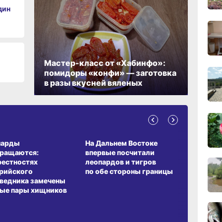
дин
18:23
вчер
Мастер-класс от «Хабинфо»:
помидоры «конфи» — заготовка
в разы вкусней вяленых
17:36
вчер
17:09
А ОБИТАНИЯ
СРЕДА ОБИТАНИЯ
ЗЕМЛЯКИ
вчер
парды
На Дальнем Востоке
Пионовый
вращаются:
впервые посчитали
хабаровч
рестностях
леопардов и тигров
Воронкев
16:17,
рийского
по обе стороны границы
вчер
ведника замечены
ые пары хищников
15:44
вчер