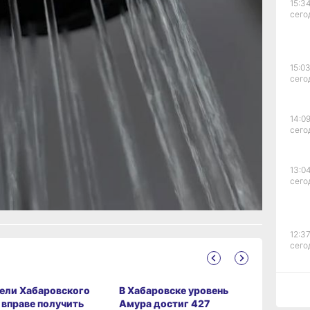
15:34
сего
ение.
й
а
15:03
сего
век
14:09
сего
13:04
сего
ание
12:37
сего
ели Хабаровского
В Хабаровске уровень
Житель Х
11:14,
 вправе получить
Амура достиг 427
края пер
сего