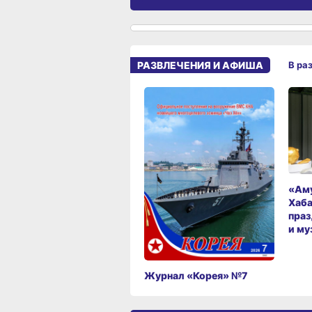
РАЗВЛЕЧЕНИЯ И АФИША
В ра
«Аму
Хаба
праз
и му
Журнал «Корея» №7