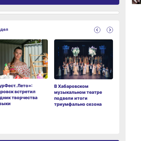
15:08
вчер
здел
14:22
вчер
рФест. Лето»:
Хабаров
В Хабаровском
ровск встретил
музыкаль
музыкальном театре
дник творчества
завершил
подвели итоги
зыки
мировой 
триумфально сезона