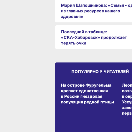
Мария Шапошникова: «Семья - о
из главных ресурсов нашего
здоровья»
Последний в таблице:
«СКА‑Хабаровск» продолжает
терять очки
ПОПУЛЯРНО У ЧИТАТЕЛЕЙ
СРЕДА ОБИТАНИЯ
СРЕД
На острове Фуругельма
Лео
крепнет единственная
воз
в России гнездовая
в ок
популяция редкой птицы
Уссу
запо
перв