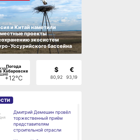
сия и Китай наметили
вместные проекты
сохранению экосистем
ро‑Уссурийского бассейна
Погода
$
€
в Хабаровске
+12°C
80,92
93,19
ОСТИ
Дмитрий Демешин провёл
,
дня
торжественный приём
представителям
строительной отрасли