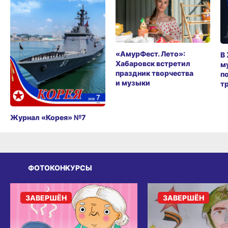
«АмурФест. Лето»:
В
Хабаровск встретил
м
праздник творчества
п
и музыки
т
Журнал «Корея» №7
ФОТОКОНКУРСЫ
ЗАВЕРШЁН
ЗАВЕРШЁН