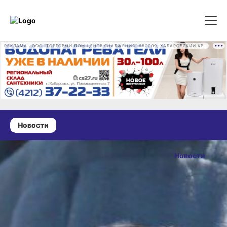
РЕКЛАМА • ООО "ТОРГОВЫЙ ДОМ ЦЕНТР СНАБЖЕНИЯ" 680009, ХАБАРОВСКИЙ КРАЙ, ГОРОД ХАБАРОВСК, ПРОМЫШЛЕННАЯ УЛ., Д. 7 ОГРН 1162724073930
Новости
22 июня 2026 г., 10:18
В Хабаровском
Новости
крае за сутки
ОПУБЛИКОВАНО
ликвидировано
22 июня 2026 г., 10:18
14
техногенных