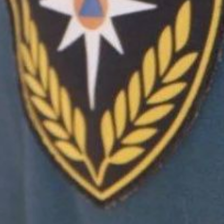
На ликвидацию последствий
ДТП спасатели
привлекались один раз. На
маршрутах
зарегистрировано семь
туристских групп — 80
человек, включая 24
ребёнка. У села
Воронежское-3 в протоке
Хохлатка обнаружено тело
женщины, проводятся
оперативно-следственные
мероприятия. Спасатели
привлекались дважды.
Сегодня в Хабаровске
переменная облачность,
без существенных осадков,
ветер северо-восточный 5–
10 метров в секунду,
температура плюс 24–26
градусов.
В ТЕМУ:
В Хабаровске 22 июня будет
временно ограничено