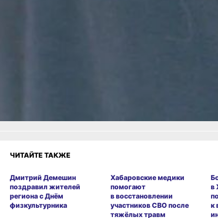
движение транспорта
по улице Шевченко
Читайте нас в соцсетях:
ВКонтакте
,
Одноклассники,
Телеграм
или
Яндекс.Дзен
и
МАКС
Как вам материал?
Огонь!
Супер
Удивило
Грустно
Злость
Разочарование
ЧИТАЙТЕ ТАКЖЕ
Дмитрий Демешин
Хабаровские медики
Б
поздравил жителей
помогают
в
региона с Днём
в восстановлении
п
физкультурника
участников СВО после
к
тяжёлых травм
и