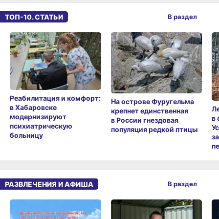
ТОП-10. СТАТЬИ
В раздел
Реабилитация и комфорт:
На острове Фуругельма
в Хабаровске
Л
крепнет единственная
модернизируют
в
в России гнездовая
психиатрическую
У
популяция редкой птицы
больницу
з
п
РАЗВЛЕЧЕНИЯ И АФИША
В раздел