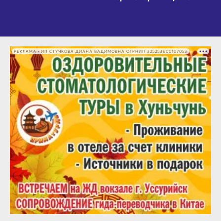
РЕКЛАМА • ИП СТУЧКОВА ДИАНА ВАДИМОВНА ОГРНИП 325253600107053