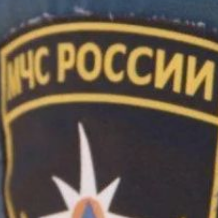
на улице Ленинградской
в девятиэтажной гостинице
на третьем этаже
в прачечной обгорел
электрический провод.
Возгорание ликвидировано
до прибытия пожарной
охраны. Эвакуировано 32
человека, включая троих
детей. Пострадавших нет.
В Комсомольске-на-Амуре
в микрорайоне Попова
на улице Мачтовой горели
гаражи и деревянные
постройки. В одном
из гаражей полностью
сгорел автомобиль, рядом
стоящий нежилой дом, катер
«Амур», частично обгорел
второй автомобиль.
Пострадавших нет. Причины
устанавливают дознаватели
МЧС России.