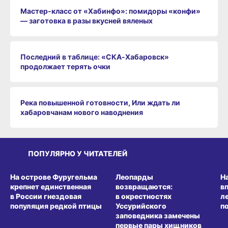
Мастер-класс от «Хабинфо»: помидоры «конфи»
— заготовка в разы вкусней вяленых
Последний в таблице: «СКА‑Хабаровск»
продолжает терять очки
Река повышенной готовности, Или ждать ли
хабаровчанам нового наводнения
ПОПУЛЯРНО У ЧИТАТЕЛЕЙ
СРЕДА ОБИТАНИЯ
СРЕДА ОБИТАНИЯ
СР
На острове Фуругельма
Леопарды
Н
крепнет единственная
возвращаются:
в
в России гнездовая
в окрестностях
л
популяция редкой птицы
Уссурийского
п
заповедника замечены
первые пары хищников