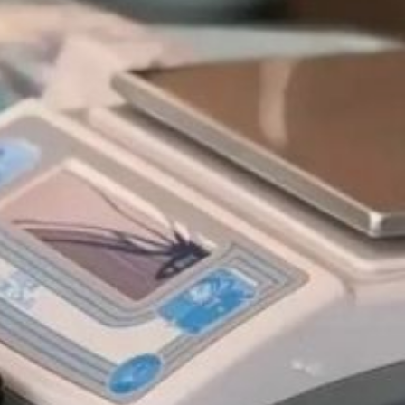
сотрудники надзорных органов
и федеральных структур, а также
студенты. Программа включала три
этапа.
На
демонстрационно‑теоретическом
этапе был отработан алгоритм
взаимодействия
между ведомствами, проведена
демонстрация работы краевой
ветеринарной лаборатории,
представлено оборудование
круглосуточного
ветеринарно‑полицейского поста
и обсуждены вопросы
планирования и проведения
дезинфекционных мероприятий.
В ходе практического этапа
участники изучили
дезинфекционную технику, освоили
способы приготовления растворов
дезинфектантов, ознакомились
со средствами индивидуальной
защиты для обработки территорий