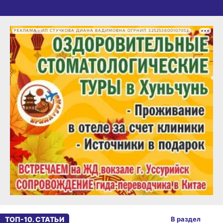
РЕКЛАМА • ИП СТУЧКОВА ДИАНА ВАДИМОВНА ОГРНИП 325253600107053
ТОП-10. СТАТЬИ
В раздел