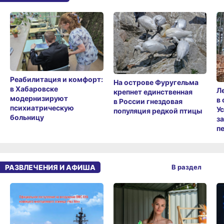
Реабилитация и комфорт:
На острове Фуругельма
в Хабаровске
Л
крепнет единственная
модернизируют
в
в России гнездовая
психиатрическую
У
популяция редкой птицы
больницу
з
п
РАЗВЛЕЧЕНИЯ И АФИША
В раздел