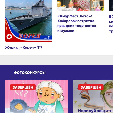
«АмурФест. Лето»:
В
Хабаровск встретил
м
праздник творчества
п
и музыки
т
Журнал «Корея» №7
ФОТОКОНКУРСЫ
ЗАВЕРШЁН
ЗАВЕРШЁН
Нарисуй защитн