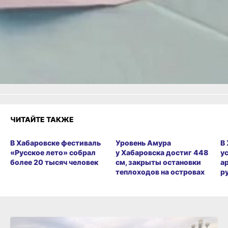
Читайте нас в соцсетях:
ВКонтакте
,
Одноклассники,
Телеграм
или
Яндекс.Дзен
и
МАКС
Как вам материал?
Огонь!
Супер
Удивило
Грустно
Злость
Разочарование
ЧИТАЙТЕ ТАКЖЕ
В Хабаровске фестиваль
Уровень Амура
В
«Русское лето» собрал
у Хабаровска достиг 448
у
более 20 тысяч человек
см, закрыты остановки
а
теплоходов на островах
р