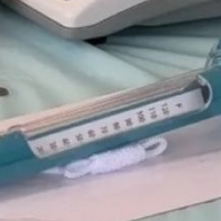
и объектов.
Конкурсно‑командный этап
позволил оценить скорость
и качество выполнения задач,
выявить наиболее подготовленные
подразделения и определить
лучших специалистов.
Результаты учений подтвердили
готовность региональных служб
к оперативному реагированию,
эффективность межрегионального
взаимодействия и рост
профессионального уровня
специалистов.
Студенты‑ветеринары приобрели
практические навыки, которые
будут полезны в их будущей
профессиональной деятельности.
В ТЕМУ:
Студент хабаровского ДВГМУ
Артём Колесников стал
амбассадором «Центров
компетенций»