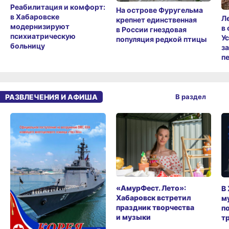
Реабилитация и комфорт:
На острове Фуругельма
в Хабаровске
Л
крепнет единственная
модернизируют
в
в России гнездовая
психиатрическую
У
популяция редкой птицы
больницу
з
п
РАЗВЛЕЧЕНИЯ И АФИША
В раздел
«АмурФест. Лето»:
В
Хабаровск встретил
м
праздник творчества
п
и музыки
т