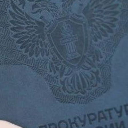
В группу входили два знакомых
обвиняемого и неустановленное
лицо. Преступные действия
совершались с апреля 2017 года
по май 2020 года. Способ
совершения преступления —
обман и злоупотребление
доверием. Они приобрели права
на 100 процентов паевого фонда
и всё имущество предприятия,
причинив ущерб на сумму 144
миллиона рублей.
Кроме того, один из фигурантов,
являясь председателем
правления кооператива,
в период с июня 2019 года
по апрель 2021 года похитил
принадлежавшие иностранному
гражданину денежные средства
на сумму более 39 миллионов
рублей.
Суд с учётом роли каждого
назначил наказание в виде
лишения свободы на сроки от 7