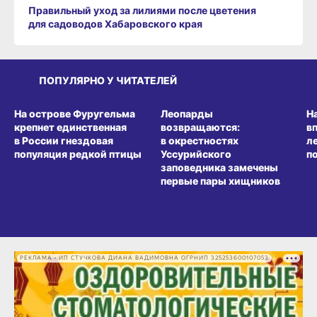
Правильный уход за лилиями после цветения
для садоводов Хабаровского края
ПОПУЛЯРНО У ЧИТАТЕЛЕЙ
СРЕДА ОБИТАНИЯ
СРЕДА ОБИТАНИЯ
СР
На острове Фуругельма
Леопарды
Н
крепнет единственная
возвращаются:
в
в России гнездовая
в окрестностях
л
популяция редкой птицы
Уссурийского
п
заповедника замечены
первые пары хищников
РЕКЛАМА • ИП СТУЧКОВА ДИАНА ВАДИМОВНА ОГРНИП 325253600107053