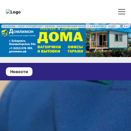
РЕКЛАМА • ООО "СТРОЙТОРГ" 680014, ХАБАРОВСКИЙ КРАЙ, Г ХАБАРОВСК, НОВОВЫБОРГСКАЯ УЛ, Д. 54А ОГРН 1222700016186
Новости
19 июня 2026 г., 18:14
В Хабаровске
Новости
вынесен
ОПУБЛИКОВА
приговор по делу
19 июня 2026 г., 1
о мошенничестве
на сумму более