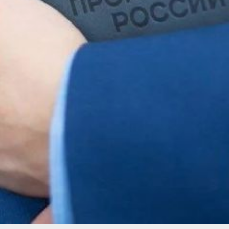
до 8 лет 6 месяцев
в исправительной колонии
общего режима со штрафами
от 600 до 800 тысяч рублей.
С виновных солидарно взыскано
144 миллиона рублей, с одного
из них — более 39 миллионов
рублей. Приговор не вступил
в законную силу.
В ТЕМУ:
В Хабаровске 20 и 21 июня
изменится движение трамвая №
5
Читайте нас в соцсетях:
ВКонтакте
,
Одноклассники,
Телеграм
или
Яндекс.Дзен
и
МАКС
Как вам материал?
Огонь!
Супер
Удивило
Грустно
Злость
Разочарование