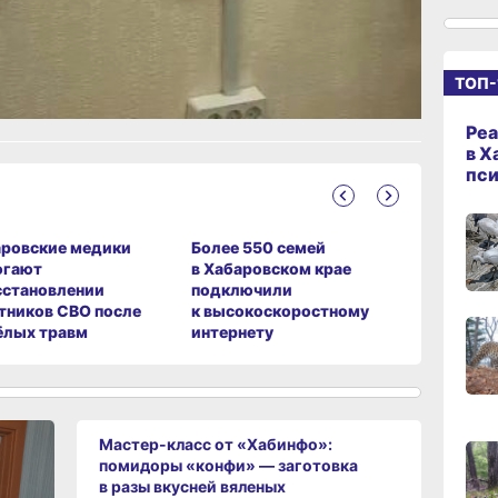
рустно
12:03
сего
ТОП-
Реа
11:21,
в Х
сего
пс
10:29
сего
ровские медики
Более 550 семей
В Хабаро
огают
в Хабаровском крае
вынес пр
сстановлении
подключили
за прест
тников СВО после
к высокоскоростному
детей
ёлых травм
интернету
09:4
сего
09:2
сего
Мастер-класс от «Хабинфо»:
помидоры «конфи» — заготовка
в разы вкусней вяленых
08:02