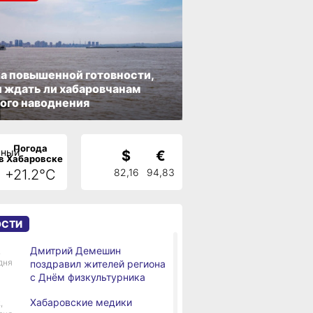
а повышенной готовности,
 ждать ли хабаровчанам
ого наводнения
Погода
$
€
в Хабаровске
+21.2°C
82,16
94,83
ОСТИ
Дмитрий Демешин
,
дня
поздравил жителей региона
с Днём физкультурника
Хабаровские медики
,