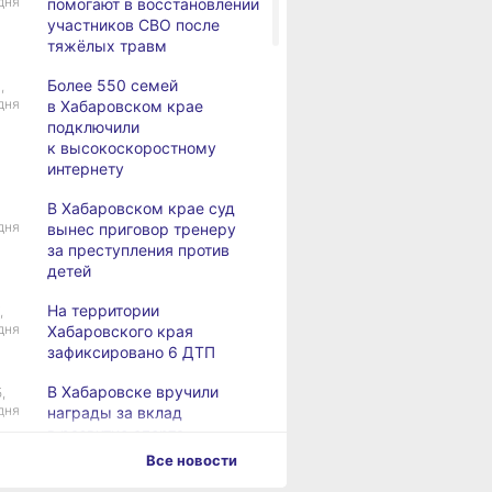
дня
помогают в восстановлении
участников СВО после
тяжёлых травм
Более 550 семей
,
дня
в Хабаровском крае
подключили
к высокоскоростному
интернету
В Хабаровском крае суд
дня
вынес приговор тренеру
за преступления против
детей
На территории
,
дня
Хабаровского края
зафиксировано 6 ДТП
В Хабаровске вручили
,
дня
награды за вклад
в развитие спорта
Все новости
Хабаровск готовится
,
дня