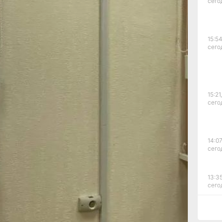
сего
ежать
цедуры
рение
ый
15:54
у ДПС
сего
верение
ного
.
уд
15:21,
сего
ения
стоящее
14:07
сего
ю силу.
О
13:35
сего
с.Дзен
и
12:54
сего