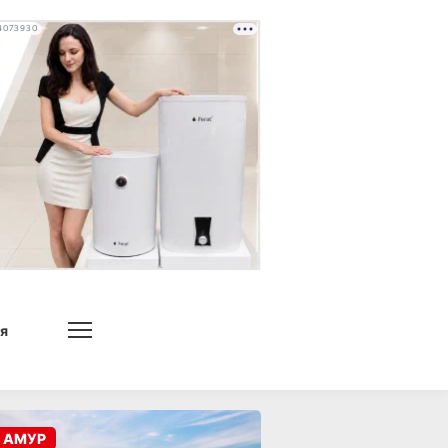
4073930
я
 АМУР