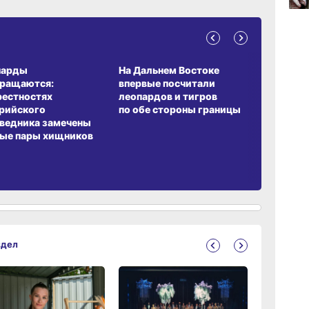
15:34
вчер
А ОБИТАНИЯ
СРЕДА ОБИТАНИЯ
ЗЕМЛЯКИ
парды
На Дальнем Востоке
Пионовый
15:03
вращаются:
впервые посчитали
хабаровч
вчер
рестностях
леопардов и тигров
Воронкев
рийского
по обе стороны границы
ведника замечены
ые пары хищников
здел