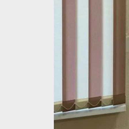
Российской Федерации. С целью изб
прохождения экзаменационной про
она приобрела поддельное удостове
у неустановленного лица. Поддельн
документ она предъявила сотрудник
при проверке.
Экспертиза подтвердила, что удосто
не соответствует требованиям защит
комплекса бланков РФ модификации
По результатам рассмотрения дела с
признал гражданку Л. виновной. Ей
назначено наказание в виде огранич
свободы сроком на 6 месяцев
с установлением ограничений,
предусмотренных ст. 53 УК РФ. В на
время приговор не вступил в законну
В ТЕМУ:
В Хабаровске супруга участника СВ
получила отсрочку по кредиту после
вмешательства прокуратуры
Читайте нас в соцсетях:
ВКонтакте
,
Одноклассники,
Телеграм
или
Яндек
МАКС