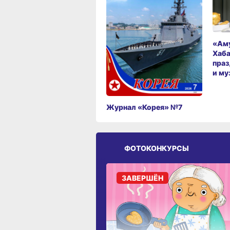
«Аму
Хаба
праз
и му
Журнал «Корея» №7
ФОТОКОНКУРСЫ
ЗАВЕРШЁН