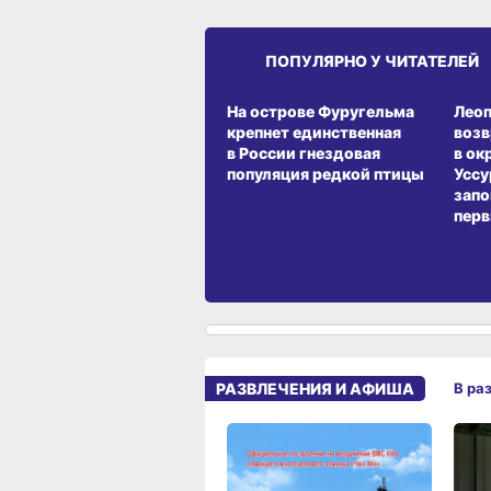
ПОПУЛЯРНО У ЧИТАТЕЛЕЙ
СРЕДА ОБИТАНИЯ
СРЕД
На острове Фуругельма
Лео
крепнет единственная
воз
в России гнездовая
в ок
популяция редкой птицы
Уссу
запо
перв
РАЗВЛЕЧЕНИЯ И АФИША
В ра