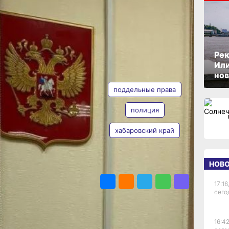
ОПУБЛИКОВАНО
17 июня 2026 г., 11:36
Рек
Или
АВТОР
ТЕГИ
нов
поддельные права
ние
полиция
рав
хабаровский край
Валерия
Железная
брела
НОВ
ПОДЕЛИТЬСЯ
го края
17:16
. 327
сего
общает
рая».
ла
16:42