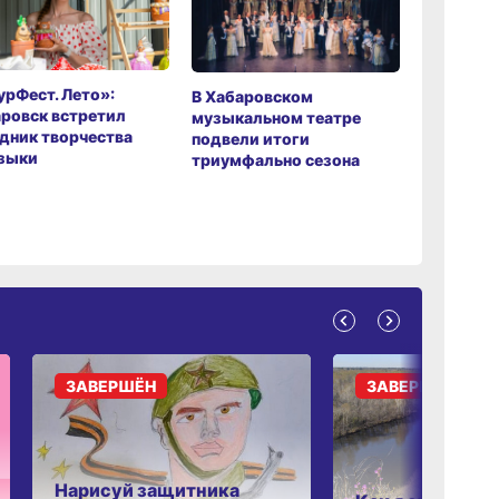
рФест. Лето»:
Хабаров
В Хабаровском
ровск встретил
музыкаль
музыкальном театре
дник творчества
завершил
подвели итоги
зыки
мировой 
триумфально сезона
ЗАВЕРШЁН
ЗАВЕРШЁН
Нарисуй защитника