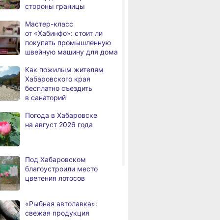
стороны границы
дня
Всемирный день кошек
Мастер-класс
В сёлах Хабаровского края
,
от «Хабинфо»: стоит ли
а
создают новые
покупать промышленную
пространства
швейную машину для дома
Арт‑объекты и спортивные
,
Как пожилым жителям
а
площадки станут частью
Хабаровского края
обновлённого сквера
бесплатно съездить
в Хабаровске
в санаторий
В районе имени Лазо
,
Погода в Хабаровске
а
заканчивают ремонт дороги
на август 2026 года
Переяславка — Аргунское
Тысячи жителей
а
Хабаровского края
Под Хабаровском
переедут в новые квартиры
благоустроили место
в 2026 году
цветения лотосов
Дмитрий Демешин наградил
,
а
лучших представителей
«Рыбная автолавка»:
строительной отрасли
свежая продукция