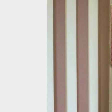
Суд вынес
приговор
жительнице
Хабаровского
края
за использова
поддельных п
Поддельное удостоверение она прио
у неустановленного лица
Фото:
Борис Кокурин
Вяземский районный суд Хабаровско
рассмотрел уголовное дело по ч. 3 ст
УК РФ в отношении гражданки Л., со
пресс‑служба «Суды Хабаровского к
Установлено, что обвиняемая не име
действительных водительских прав