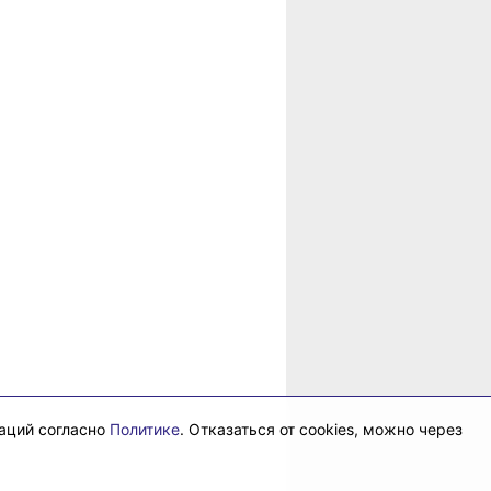
в
рае
даций согласно
Политике
. Отказаться от cookies, можно через