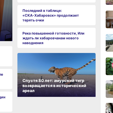
сего
Последний в таблице:
18:28
«СКА‑Хабаровск» продолжает
вчер
терять очки
18:14
Река повышенной готовности, Или
вчер
ждать ли хабаровчанам нового
наводнения
17:31
вчер
ле
16:51,
вчер
Спустя 80 лет: амурский тигр
возвращается в исторический
ареал
дин
16:09
вчер