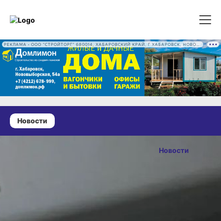
РЕКЛАМА • ООО "СТРОЙТОРГ" 680014, ХАБАРОВСКИЙ КРАЙ, Г ХАБАРОВСК, НОВОВЫБОРГСКАЯ УЛ, Д. 54А ОГРН 1222700016186
Новости
16 июня 2026 г., 17:18
Ремонт
Новости
переезда
ОПУБЛИКОВАНО
изменит
16 июня 2026 г., 17:18
маршрут
автобуса