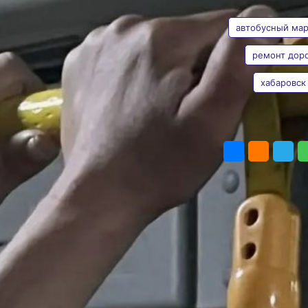
АВТОР
ТЕГИ
№ 17
в Хабаровске
автобусный ма
На это время маршрут
ремонт дор
№ 17 будет сокращён
Фото:
Таисия Субботина
хабаровск
Валерия
Администрация города
Железная
Хабаровска сообщает
о временном изменении
схемы движения
ПОДЕЛИТЬ
автобуса маршрута № 17
(«Госбанк —
Спиртзавод») в связи
с проведением
ремонтных работ.
Работы
на железнодорожном
переезде по улице
Салтыкова‑Щедрина
приведут к закрытию
сквозного движения
автотранспорта в период
с 19:10 16 июня до 02:10