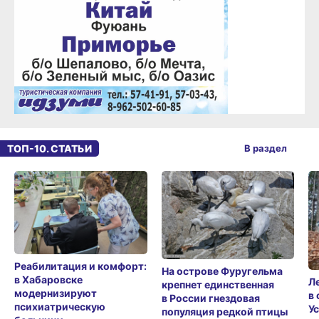
ТОП-10. СТАТЬИ
В раздел
Реабилитация и комфорт:
На острове Фуругельма
в Хабаровске
Л
крепнет единственная
модернизируют
в
в России гнездовая
психиатрическую
У
популяция редкой птицы