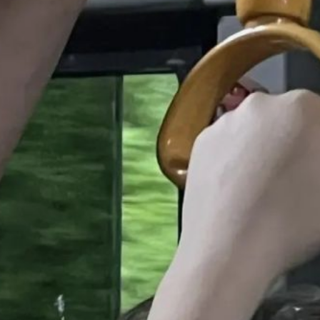
17 июня.
На это время маршрут №
17 будет сокращён:
автобус будет следовать
до железнодорожного
переезда
без дальнейшего
следования к конечной
остановке «Спиртзавод».
В ТЕМУ:
На островах Хабаровска
установят видеокамеры
для контроля пожаров
Читайте нас в соцсетях:
ВКонтакте
,
Одноклассники,
Телеграм
или
Яндекс.Дзен
и
МАКС
Как вам материал?
Огонь!
Супер
Удивило
Грустно
Злость
Разочарование