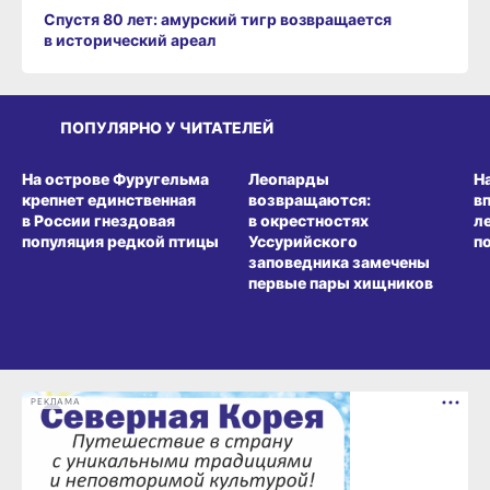
Спустя 80 лет: амурский тигр возвращается
в исторический ареал
ПОПУЛЯРНО У ЧИТАТЕЛЕЙ
СРЕДА ОБИТАНИЯ
СРЕДА ОБИТАНИЯ
СР
На острове Фуругельма
Леопарды
Н
крепнет единственная
возвращаются:
в
в России гнездовая
в окрестностях
л
популяция редкой птицы
Уссурийского
п
заповедника замечены
первые пары хищников
РЕКЛАМА