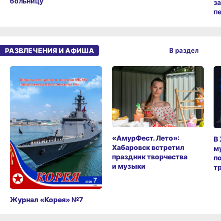
больницу
з
п
РАЗВЛЕЧЕНИЯ И АФИША
В раздел
«АмурФест. Лето»:
В
Хабаровск встретил
м
праздник творчества
п
и музыки
т
Журнал «Корея» №7