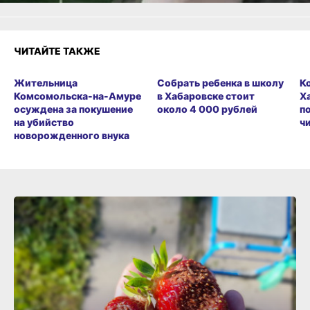
ЧИТАЙТЕ ТАКЖЕ
Жительница
Собрать ребенка в школу
К
Комсомольска-на-Амуре
в Хабаровске стоит
Х
осуждена за покушение
около 4 000 рублей
п
на убийство
ч
новорожденного внука