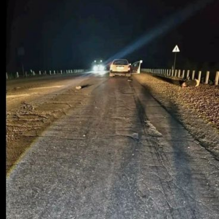
километре плюс 220
метров федеральной
автодороги А‑370
«Уссури» (маршрут
Хабаровск —
Владивосток). Водитель
автомобиля Toyota Corolla,
мужчина 1967 года
рождения, при движении
в сторону города
Владивостока совершил
наезд на пешехода.
Погибший — местный
житель села Лесопильное,
1960 года рождения, —
двигался по обочине
в попутном
с транспортным
средством направлении. В
результате наезда
мужчина скончался
на месте происшествия
до прибытия медицинских