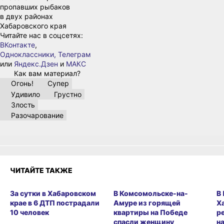
пропавших рыбаков
в двух районах
Хабаровского края
Читайте нас в соцсетях:
ВКонтакте
,
Одноклассники,
Телеграм
или
Яндекс.Дзен
и
МАКС
Как вам материал?
Огонь!
Супер
Удивило
Грустно
Злость
Разочарование
ЧИТАЙТЕ ТАКЖЕ
За сутки в Хабаровском
В Комсомольске-на-
В
крае в 6 ДТП пострадали
Амуре из горящей
Х
10 человек
квартиры на Победе
р
спасли женщину
н