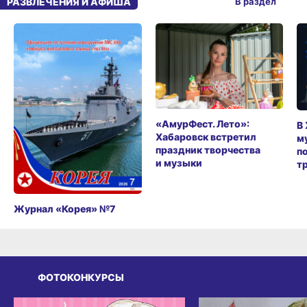
РАЗВЛЕЧЕНИЯ И АФИША
В раздел
«АмурФест. Лето»:
В
Хабаровск встретил
м
праздник творчества
п
и музыки
т
Журнал «Корея» №7
ФОТОКОНКУРСЫ