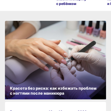
с ребёнком
и
Красота без риска: как избежать проблем
с ногтями после маникюра