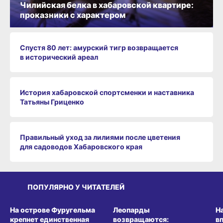
Чилийская белка в хабаровской квартире:
проказники с характером
Спустя 80 лет: амурский тигр возвращается
в исторический ареал
История хабаровской спортсменки и наставника
Татьяны Гриценко
Правильный уход за лилиями после цветения
для садоводов Хабаровского края
ПОПУЛЯРНО У ЧИТАТЕЛЕЙ
СРЕДА ОБИТАНИЯ
СРЕДА ОБИТАНИЯ
СР
На острове Фуругельма
Леопарды
Н
крепнет единственная
возвращаются:
в