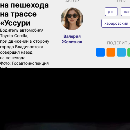
АВТОР
ТЕГИ
на пешехода
на трассе
дтп
на
«Уссури
хабаровский 
Водитель автомобиля
Toyota Corolla,
Валерия
при движении в сторону
Железная
ПОДЕЛИТЬ
города Владивостока
совершил наезд
на пешехода
Фото:
Госавтоинспекция
Хабаровского края
Госавтоинспекция
Хабаровского края
сообщает
о дорожно‑транспортном
происшествии со
смертельным исходом,
произошедшем 15 июня
2026 года в Бикинском
районе.
Инцидент зафиксирован
в 23:08 на 221‑м