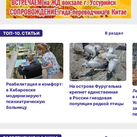
ТОП-10. СТАТЬИ
В раздел
Реабилитация и комфорт:
На острове Фуругельма
в Хабаровске
Л
крепнет единственная
модернизируют
в
в России гнездовая
психиатрическую
У
популяция редкой птицы
больницу
з
п