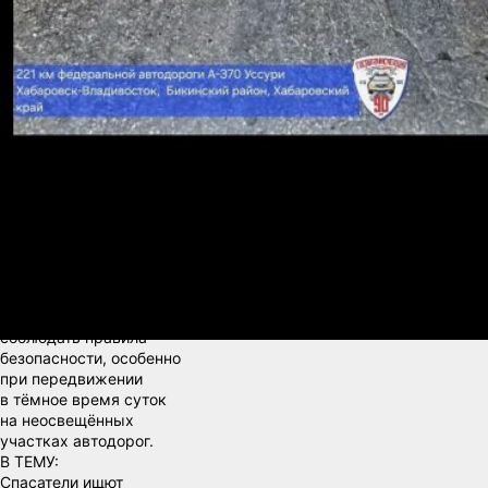
работников.
При осмотре места ДТП
инспекторы выявили
следующие
обстоятельства:
отсутствие
искусственного
освещения на данном
участке дороги, а также
отсутствие
световозвращающих
элементов на одежде
пешехода.
Госавтоинспекция
призывает участников
дорожного движения
соблюдать правила
безопасности, особенно
при передвижении
в тёмное время суток
на неосвещённых
участках автодорог.
В ТЕМУ:
Спасатели ищют