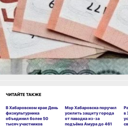
противоправного деяния.
В ТЕМУ:
Более 1600 га обработано
от клещей в Хабаровском крае
Читайте нас в соцсетях:
ВКонтакте
,
Одноклассники,
Телеграм
или
Яндекс.Дзен
и
МАКС
Как вам материал?
Огонь!
Супер
Удивило
Грустно
Злость
Разочарование
ЧИТАЙТЕ ТАКЖЕ
В Хабаровском крае День
Мэр Хабаровска поручил
Р
физкультурника
усилить защиту города
в
объединил более 50
от паводка из-за
у
тысяч участников
подъёма Амура до 461
с