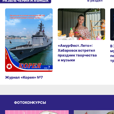
РАЗВЛЕЧЕНИЯ И АФИША
В раздел
«АмурФест. Лето»:
В
Хабаровск встретил
м
праздник творчества
п
и музыки
т
Журнал «Корея» №7
ФОТОКОНКУРСЫ