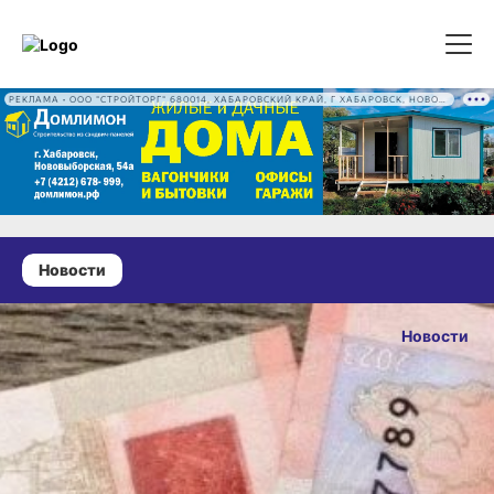
РЕКЛАМА • ООО "СТРОЙТОРГ" 680014, ХАБАРОВСКИЙ КРАЙ, Г ХАБАРОВСК, НОВОВЫБОРГСКАЯ УЛ, Д. 54А ОГРН 1222700016186
Новости
15 июня 2026 г., 13:27
В
Новости
Комсомольске-
ОПУБЛИКОВАН
на-Амуре
15 июня 2026 г., 13
мошенники
обманули