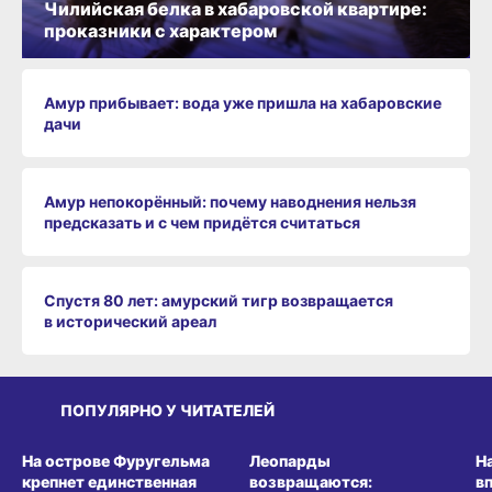
Чилийская белка в хабаровской квартире:
проказники с характером
Амур прибывает: вода уже пришла на хабаровские
дачи
Амур непокорённый: почему наводнения нельзя
предсказать и с чем придётся считаться
Спустя 80 лет: амурский тигр возвращается
в исторический ареал
ПОПУЛЯРНО У ЧИТАТЕЛЕЙ
СРЕДА ОБИТАНИЯ
СРЕДА ОБИТАНИЯ
СР
На острове Фуругельма
Леопарды
Н
крепнет единственная
возвращаются:
в