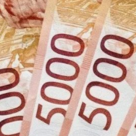
оказывали психологическое
давление на потерпевших.
Злоумышленники убедили
супругов перевести денежные
средства на якобы
«безопасные счета», а также
передать крупную сумму
наличными через курьера.
Ситуация прояснилась после
того, как сын потерпевших
обнаружил дома документы,
свидетельствующие о снятии
значительных сумм,
и рукописные записи
с инструкциями от мошенников.
По факту произошедшего
возбуждено уголовное дело.
Правоохранительные органы
проводят комплекс
оперативно‑розыскных
мероприятий, направленных
на установление лиц,
причастных к совершению