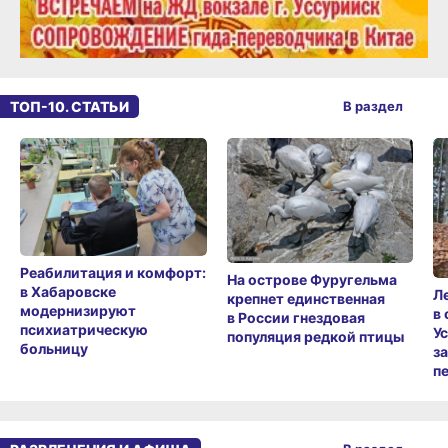
ТОП-10. СТАТЬИ
В раздел
Реабилитация и комфорт:
На острове Фуругельма
в Хабаровске
Л
крепнет единственная
модернизируют
в
в России гнездовая
психиатрическую
У
популяция редкой птицы
больницу
з
п