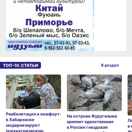
ТОП-10. СТАТЬИ
В раздел
Реабилитация и комфорт:
На острове Фуругельма
в Хабаровске
Л
крепнет единственная
модернизируют
в
в России гнездовая
психиатрическую
У