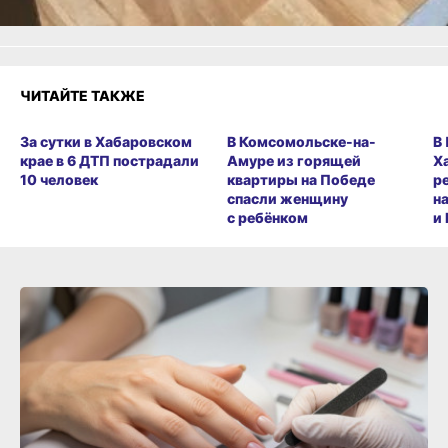
ЧИТАЙТЕ ТАКЖЕ
За сутки в Хабаровском
В Комсомольске-на-
В
крае в 6 ДТП пострадали
Амуре из горящей
Х
10 человек
квартиры на Победе
р
спасли женщину
н
с ребёнком
и