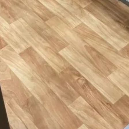
что подсудимая вовлекала в деятельность
террористического сообщества двух
знакомых, искала объекты в Хабаровске
для поджога или взрыва.
Деятельность женщины была пресечена
УФСБ России по Хабаровскому краю. Суд
назначил наказание: 19 лет лишения
свободы в колонии общего режима, 2 года
ограничения свободы и 3 года запрета
на размещение материалов
в информационно‑телекоммуникационных
сетях.
Приговор на текущий момент не вступил
в законную силу.
В ТЕМУ:
В Хабаровском крае за сутки
зафиксировали 5 ДТП
Читайте нас в соцсетях:
ВКонтакте
,
Одноклассники,
Телеграм
или
Яндекс.Дзен
и
МАКС
Как вам материал?
Огонь!
Супер
Удивило
Грустно
Злость
Разочарование