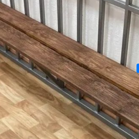
АВТОР
характера
1‑й Восточный окружной военный суд
признал женщину виновной в участии
в деятельности экстремистских
и террористических организаций
Фото:
Борис Кокурин
Валерия
Официальный канал «Прокуратура
Железная
Хабаровского края» сообщает
о вынесении приговора 60‑летней
жительнице Хабаровска по ряду статей
УК РФ. 1‑й Восточный окружной военный
суд признал женщину виновной в участии
в деятельности экстремистских
и террористических организаций (ч. 2 ст.
282.2, ч. 2 ст. 205.5 УК РФ), вовлечении
других лиц в совершение
террористического акта (ч. 1.1 ст. 205.1 УК
РФ), прохождении обучения
для осуществления террористической
деятельности (ст. 205.3 УК РФ)
и приготовлении к теракту (ч. 1 ст. 30, п.
«а», «в» ч. 2 ст. 205 УК РФ).
В ходе следствия установлено,