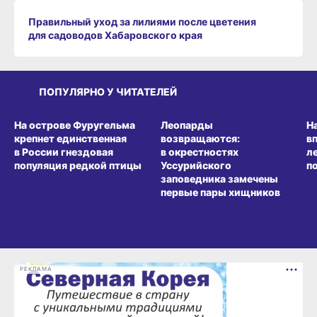
Правильный уход за лилиями после цветения
для садоводов Хабаровского края
ПОПУЛЯРНО У ЧИТАТЕЛЕЙ
СРЕДА ОБИТАНИЯ
СРЕДА ОБИТАНИЯ
СР
На острове Фуругельма
Леопарды
Н
крепнет единственная
возвращаются:
в
в России гнездовая
в окрестностях
л
популяция редкой птицы
Уссурийского
п
заповедника замечены
первые пары хищников
РЕКЛАМА