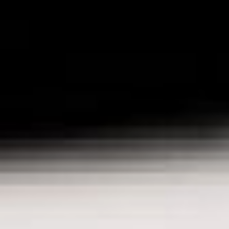
солнцестоянию
в Северном полушарии.
Международный день
празднования
солнцестояния
Само по себе являясь
астрономическим
явлением, солнцестояние
представляет собой
высшее и низшее
положение солнца
относительно небесного
экватора. Этот день
летнего солнцестояния
часто именуют «самым
длинным днём в году».
В культуре разных
народов он вместе с днём
зимнего солнцестояния
играл большую роль,
а традиции его
празднования у разных
народов были очень
богаты.