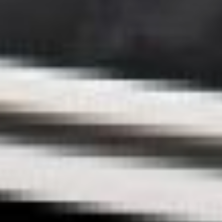
объединяет в себе
огромный пласт культуры.
Народные промыслы
и ремесла — это
уникальные
художественные
традиции, столетиями
складывавшиеся в разных
регионах страны. Русские
люди издавна украшали
свои дома различными
изделиями ручной работы.
Из натуральных
материалов делали
настоящие произведения
искусства. Но делали
их не просто для красоты,
все вещи имели свое
практическое назначение.
Навыки и искусство
обработки дерева, глины,
соломы, кожи, камня,
металла, кости и других
природных материалов