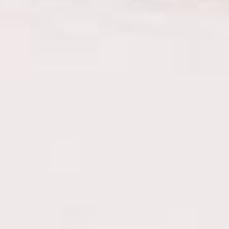
и слаженности действий.
От мастерства кинолога
зависит, насколько
эффективно собака будет
выполнять задачи
в реальных условиях,
а порой — жизни
и здоровье людей.
Дата праздника уходит
корнями в историю
российской полиции. В
1909 году 21 июня
в Санкт‑Петербурге
открылся первый в стране
питомник полицейских
сыскных собак,
при котором действовала
школа дрессировщиков.
Это событие стало
отправной точкой
для развития
кинологической службы.
День селфи