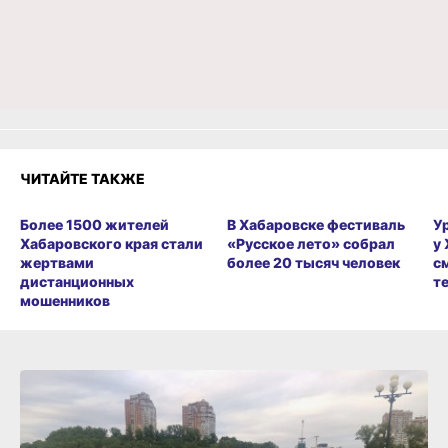
Огонь!
Супер
Удивило
Грустно
Злость
Разочарование
ЧИТАЙТЕ ТАКЖЕ
Более 1500 жителей
В Хабаровске фестиваль
У
Хабаровского края стали
«Русское лето» собрал
у
жертвами
более 20 тысяч человек
с
дистанционных
т
мошенников