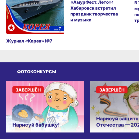
«АмурФест. Лето»:
В
Хабаровск встретил
м
праздник творчества
п
и музыки
т
Журнал «Корея» №7
ФОТОКОНКУРСЫ
ЗАВЕРШЁН
ЗАВЕРШЁН
Нарисуй защитн
Нарисуй бабушку!
Отечества — 20