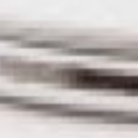
обучают животных искать
запрещённые вещества
и взрывчатку,
выслеживать
преступников, находить
пропавших людей
в труднодоступных
местах, охранять объекты
и помогать поддерживать
общественный порядок.
Работа кинолога требует
глубоких знаний
о поведении собак,
понимания их психологии
и физиологии, владения
современными
методиками дрессировки.
Специалист не просто
отрабатывает с питомцем
команды — он
выстраивает
доверительные отношения,
добивается
взаимопонимания