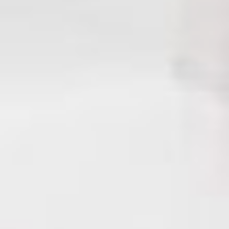
исследований, работ,
результатом которых
и становятся новые
навигационные карты,
пособия и руководства,
возведение маяков,
сигнальных огней,
оградительных знаков
и т.д.
Российская гидрография
ведет свою историю
со времен Петра I, когда
начались первые
целенаправленные
гидрографические
исследования.
День кинологических
подразделений МВД РФ
Кинологи — это
профессионалы,
сочетающие в себе черты
дрессировщика,
зоопсихолога
и оперативника. Они