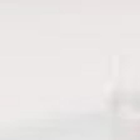
Всемирный день
гидрографии
Гидрография — наука
и сфера деятельности,
связанная с составлением
карт, изданием
инструкций, требований
и руководящих
документов по навигации.
Слово «гидрография»
в переводе с греческого
означает водоописание.
Таким образом, к одной
из основных задач
гидрографии можно
отнести обеспечение
безопасности судоходства
в океанах, морях
и внутренних водах
государств (на реках,
озёрах, водохранилищах).
Достигается это путём
гидрографических