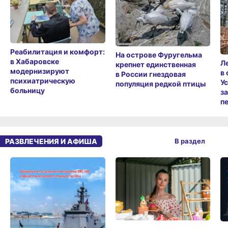
Реабилитация и комфорт:
На острове Фуругельма
в Хабаровске
Л
крепнет единственная
модернизируют
в
в России гнездовая
психиатрическую
У
популяция редкой птицы
больницу
з
п
РАЗВЛЕЧЕНИЯ И АФИША
В раздел