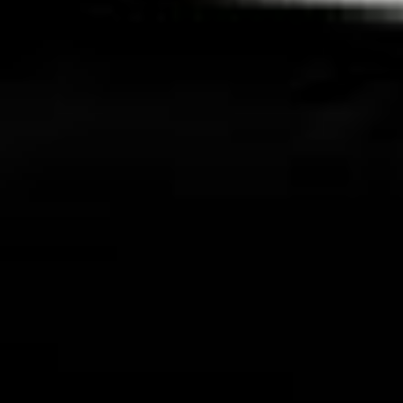
передавались
по наследству. Со
временем сложились
даже отдельные
направления и школы.
Международный день
йоги
Йога — система
самосовершенствования.
Она описывает методы
достижения гармонии
с собой и окружающим
миром. Эта система тесно
связана с философией
и религией.
Чтобы популяризовать эту
практику, почтить
ее сторонников, ООН
учредила международный
праздник. Выбранная дата
праздника имеет
символическое значение.
Она приурочена к летнему