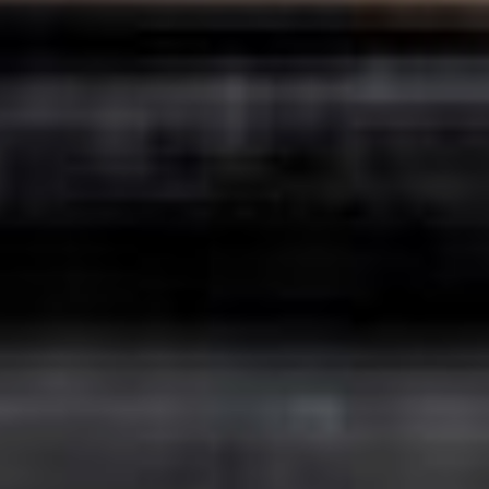
спорта произошел в 1996
году, когда заграница
стала доступной
для российской
молодежи. В наши дни
движение скейтеров
достаточно популярно.
День народных
художественных
промыслов
Ежегодно
в предпоследнее
воскресенье июня
в России отмечается этот
праздник
,
установленный
Указом Президента России
17 июня 2022 года,
в «целях сохранения,
развития и поддержки
народных
художественных
промыслов».
Народное ремесло