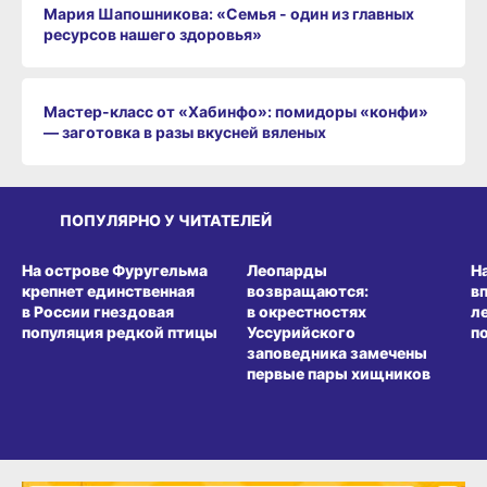
Мария Шапошникова: «Семья - один из главных
ресурсов нашего здоровья»
Мастер-класс от «Хабинфо»: помидоры «конфи»
— заготовка в разы вкусней вяленых
ПОПУЛЯРНО У ЧИТАТЕЛЕЙ
СРЕДА ОБИТАНИЯ
СРЕДА ОБИТАНИЯ
СР
На острове Фуругельма
Леопарды
Н
крепнет единственная
возвращаются:
в
в России гнездовая
в окрестностях
л
популяция редкой птицы
Уссурийского
п
заповедника замечены
первые пары хищников