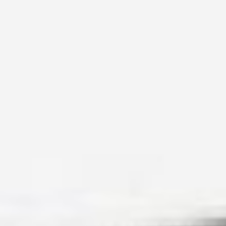
бы раз в жизни обращался
к доктору за помощью
и лечением. Ведь даже
в самом начале жизни
человека — при рождении
младенца —
непосредственное участие
принимают доктора.
В этот день
также отмечают
Международный день
скейтбординга
Как спорт, скейтбординг
берет свое начало
у серфингистов.
Покорители волн искали
что-то, что может
заменить им серфинг
в отсутствие хорошей
волны или вообще моря. В
результате они придумали
скейтборд.
Первые доски появились