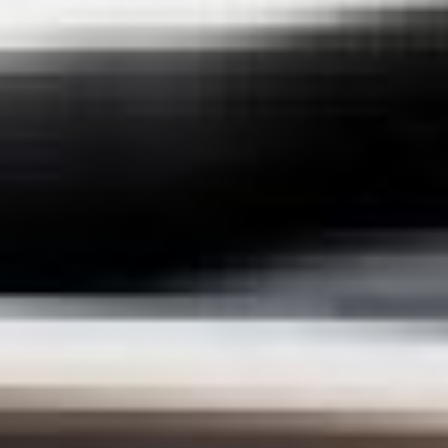
в 1950-х годах и имели
весьма ограниченный
функционал. Но это
не помешало
скейтбордингу завоевать
бешеную популярность
у населения и развиться
в мощное уличное
движение.
В СССР скейтбординг
попал только в 1980-е
годы. Первые
отечественные скейты
назывались «Вираж»
и существенно отличались
от своих американских
собратьев. Советская
молодежь, насмотревшись
зарубежных фильмов
о скейтерах, побежала
в гаражи конструировать
самодельные доски.
Второй бум данного
экстремального вида