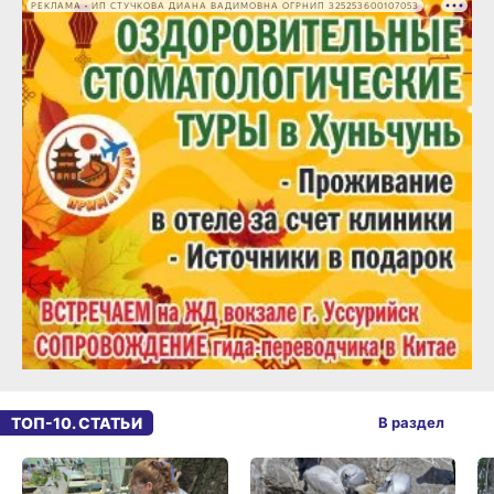
РЕКЛАМА • ИП СТУЧКОВА ДИАНА ВАДИМОВНА ОГРНИП 325253600107053
ТОП-10. СТАТЬИ
В раздел