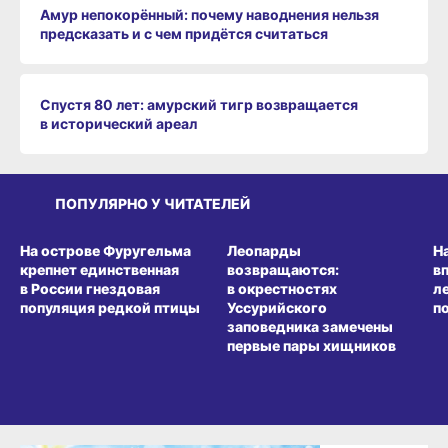
Амур непокорённый: почему наводнения нельзя
предсказать и с чем придётся считаться
Спустя 80 лет: амурский тигр возвращается
в исторический ареал
ПОПУЛЯРНО У ЧИТАТЕЛЕЙ
СРЕДА ОБИТАНИЯ
СРЕДА ОБИТАНИЯ
СР
На острове Фуругельма
Леопарды
Н
крепнет единственная
возвращаются:
в
в России гнездовая
в окрестностях
л
популяция редкой птицы
Уссурийского
п
заповедника замечены
первые пары хищников