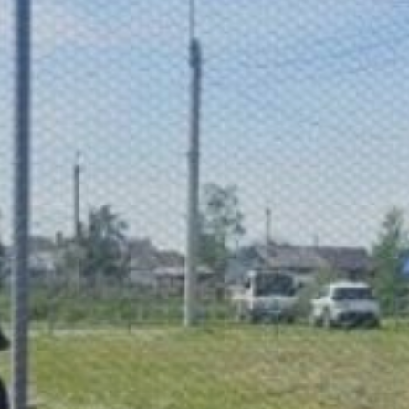
службе регионального
правительства, в текущем
году благоустройство
охватит 63 общественные
территории — на эти цели
из федеральной казны
выделено свыше 339
миллионов рублей.
Работы уже стартовали
в сёлах Дружба
и Сергеевка Хабаровского
района: именно эти зоны
отдыха жители сами
выбрали в ходе
Всероссийского
голосования.
В Сергеевке между домами
1 и 4 на улице 21 км
Сарапульского шоссе
обустроят пешеходные
маршруты, разместят
малые архитектурные
формы — скамьи и урны,