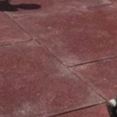
203 территории в 52
населенных пунктах
Хабаровского края. Участие
могут принять все
граждане старше 14 лет.
Именно жители решают,
какие парки, скверы
и набережные попадут
в план благоустройства
на следующий год.
Голосование продлится
до 12 июня», — напомнили
в краевом минЖКХ.
В ТЕМУ:
«Сквер русских сказок»
откроют в Хабаровске
в 2026 году
Читайте нас в соцсетях:
ВКонтакте
,
Одноклассники,
Телеграм
или
Яндекс.Дзен
и
МАКС
Как вам материал?
Огонь!
Супер