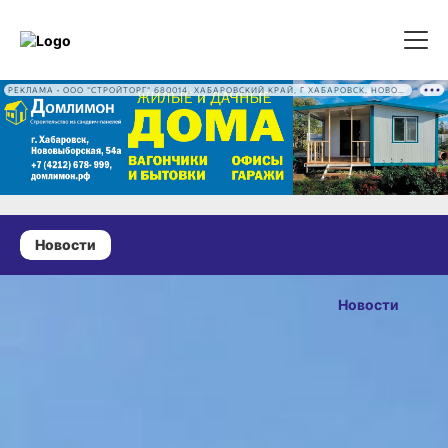
РЕКЛАМА • ООО "СТРОЙТОРГ" 680014, ХАБАРОВСКИЙ КРАЙ, Г ХАБАРОВСК, НОВОВЫБОРГСКАЯ УЛ, Д. 54А ОГРН 1222700016186
Новости
10 июня 2026 г., 13:16
63 территории
Новости
благоустроят
ОПУБЛИКОВАНО
в Хабаровском
10 июня 2026 г., 13:16
крае в этом
году