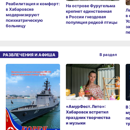
Реабилитация и комфорт:
На острове Фуругельма
в Хабаровске
Л
крепнет единственная
модернизируют
в
в России гнездовая
психиатрическую
У
популяция редкой птицы
больницу
з
п
РАЗВЛЕЧЕНИЯ И АФИША
В раздел
«АмурФест. Лето»:
В
Хабаровск встретил
м
праздник творчества
п
и музыки
т