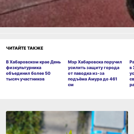
Удивило
Грустно
Злость
Разочарование
ЧИТАЙТЕ ТАКЖЕ
В Хабаровском крае День
Мэр Хабаровска поручил
Р
физкультурника
усилить защиту города
в
объединил более 50
от паводка из-за
у
тысяч участников
подъёма Амура до 461
с
см
р