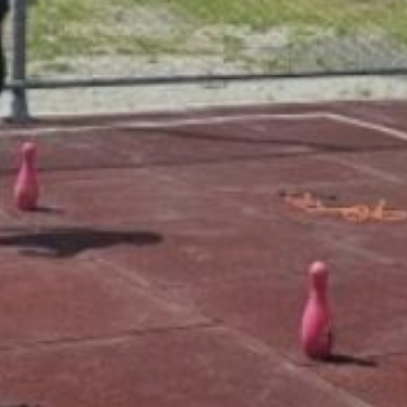
а также смонтируют
систему современного
освещения. В Дружбе
обновляют пешеходную
связь между улицами
Школьной и Юбилейной —
здесь укладывают
асфальтовое покрытие,
планируют установить
осветительное
оборудование и урны.
По данным краевого
министерства ЖКХ,
Сергеевское сельское
поселение вовлечено
в проект с 2020 года,
Дружбинское — с 2021‑го.
За прошедшие годы в этих
населённых пунктах
привели в порядок 22
общественных
пространства.
«Всего в этом году
на голосование выставлено