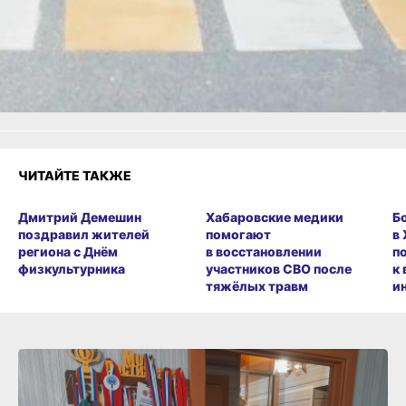
Яндекс.Дзен
и
МАКС
Как вам материал?
Огонь!
Супер
Удивило
Грустно
Злость
Разочарование
ЧИТАЙТЕ ТАКЖЕ
Дмитрий Демешин
Хабаровские медики
Б
поздравил жителей
помогают
в
региона с Днём
в восстановлении
п
физкультурника
участников СВО после
к
тяжёлых травм
и