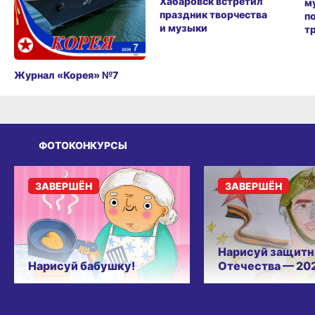
Хабаровск встретил
м
праздник творчества
п
и музыки
т
Журнал «Корея» №7
ФОТОКОНКУРСЫ
ЗАВЕРШЁН
ЗАВЕРШЁН
Нарисуй защитн
Нарисуй бабушку!
Отечества — 20