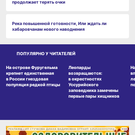
продолжает терять очки
Река повышенной готовности, Или ждать ли
хабаровчанам нового наводнения
ПОПУЛЯРНО У ЧИТАТЕЛЕЙ
СРЕДА ОБИТАНИЯ
СРЕДА ОБИТАНИЯ
СР
На острове Фуругельма
Леопарды
Н
крепнет единственная
возвращаются:
в
в России гнездовая
в окрестностях
л
популяция редкой птицы
Уссурийского
п
заповедника замечены
первые пары хищников
РЕКЛАМА • ИП СТУЧКОВА ДИАНА ВАДИМОВНА ОГРНИП 325253600107053