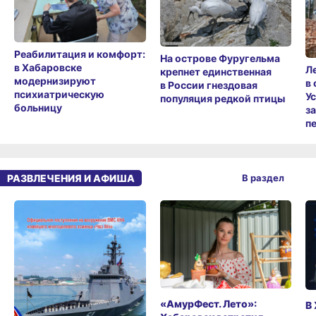
Реабилитация и комфорт:
На острове Фуругельма
в Хабаровске
Л
крепнет единственная
модернизируют
в
в России гнездовая
психиатрическую
У
популяция редкой птицы
больницу
з
п
РАЗВЛЕЧЕНИЯ И АФИША
В раздел
«АмурФест. Лето»:
В