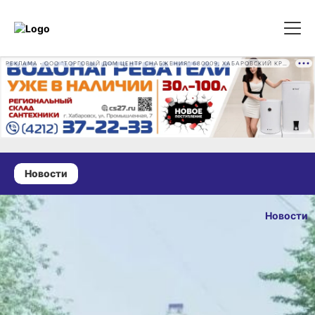
РЕКЛАМА • ООО "ТОРГОВЫЙ ДОМ ЦЕНТР СНАБЖЕНИЯ" 680009, ХАБАРОВСКИЙ КРАЙ, ГОРОД ХАБАРОВСК, ПРОМЫШЛЕННАЯ УЛ., Д. 7 ОГРН 1162724073930
Новости
09 июня 2026 г., 10:42
Нацпроект
Новости
«Инфраструктура
ОПУБЛИКОВА
для жизни»
09 июня 2026 г., 
развивается
в Хабаровском