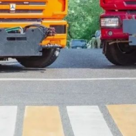
предусмотрено комплексное
обустройство дорожной
инфраструктуры.
Планируемые мероприятия
включают установку более 3,4
тыс. элементов безопасности
(дорожные знаки, направляющие
столбики, автобусные остановки),
нанесение 31 тыс. кв. м
дорожной разметки и монтаж
свыше 700 пог. м перильных
ограждений. Реализация данных
мер позволит повысить уровень
безопасности дорожного
движения на ключевых участках
региона.
В ТЕМУ:
В Хабаровске перекроют улицу
Аэродромную для прокладки
газопровода
Читайте нас в соцсетях:
ВКонтакте
,
Одноклассники,
Телеграм
или