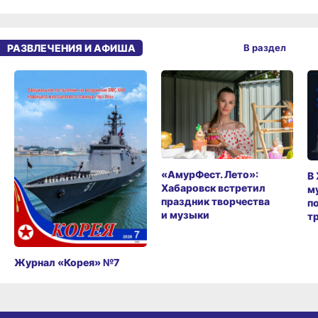
РАЗВЛЕЧЕНИЯ И АФИША
В раздел
«АмурФест. Лето»:
В
Хабаровск встретил
м
праздник творчества
п
и музыки
т
Журнал «Корея» №7