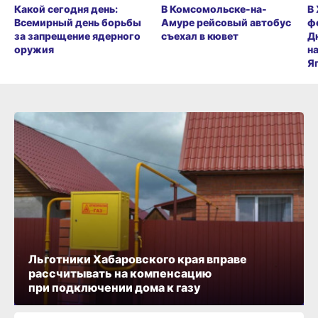
Какой сегодня день:
В Комсомольске-на-
В
Всемирный день борьбы
Амуре рейсовый автобус
ф
за запрещение ядерного
съехал в кювет
Д
оружия
н
Я
Льготники Хабаровского края вправе
рассчитывать на компенсацию
при подключении дома к газу