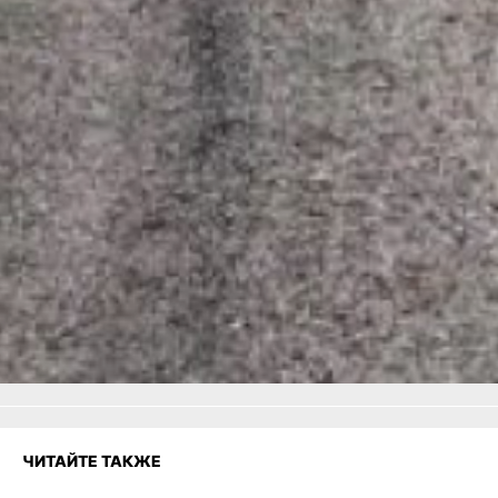
В ТЕМУ:
В Хабаровском крае
подвели итоги первого
модуля образовательной
программы
«Муравьёв‑Амурский
2030»
Читайте нас в соцсетях:
ВКонтакте
,
Одноклассники,
Телеграм
или
Яндекс.Дзен
и
МАКС
Как вам материал?
Огонь!
Супер
Удивило
Грустно
Злость
Разочарование
ЧИТАЙТЕ ТАКЖЕ