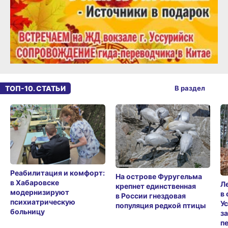
ТОП-10. СТАТЬИ
В раздел
Реабилитация и комфорт:
На острове Фуругельма
в Хабаровске
Л
крепнет единственная
модернизируют
в
в России гнездовая
психиатрическую
У
популяция редкой птицы
больницу
з
п