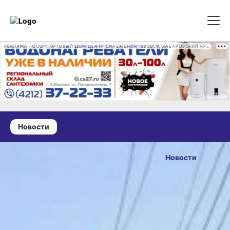
РЕКЛАМА • ООО "ТОРГОВЫЙ ДОМ ЦЕНТР СНАБЖЕНИЯ" 680009, ХАБАРОВСКИЙ КРАЙ, ГОРОД ХАБАРОВСК, ПРОМЫШЛЕННАЯ УЛ., Д. 7 ОГРН 1162724073930
Новости
04 июня 2026 г., 19:21
В Чегдомыне
Новости
и Селихино
ОПУБЛИКОВАНО
завершили
04 июня 2026 г., 19:21
первые
этапы