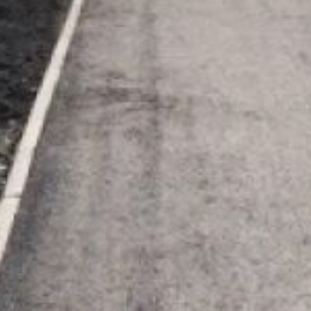
поселение
Комсомольского района
получило субсидию
в размере 648,89 тыс.
рублей. В рамках проекта
на улице Деповская, 71
установлен автобусный
павильон. На улице
Торговая установлены
светодиодные
устройства,
проецирующие
изображение
пешеходного перехода
на дорогу. Отмечается,
что технология повышает
безопасность в условиях
ограниченной видимости.
В рабочем посёлке
Чегдомын на улице
Шоссейной завершён
первый этап работ
по обустройству