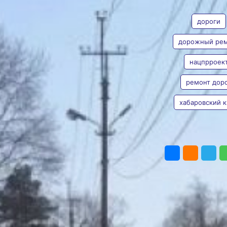
АВТОР
ТЕГИ
дорожных
работ
дороги
Дополнительно часть
дорожный ре
средств направят
в краевой центр —
нацпрроек
Валерия
на обустройство
Железная
тротуаров и автобусной
ремонт дор
остановки
Фото:
Пресс-служба
хабаровский 
министерства транспорта
и дорожного хозяйства
Хабаровского края
В Хабаровском крае
ПОДЕЛИТЬ
продолжается
реализация
регионального проекта
«Безопасность
дорожного движения»
в рамках президентского
нацпроекта
«Инфраструктура
для жизни». Как сообщил