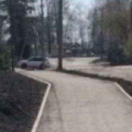
в пресс-службе
регионального
правительства, в 2026
году в мероприятиях
примут участие 31
муниципальное
образование, и первые
объекты уже готовы
к эксплуатации.
На реализацию проекта
в текущем году выделено
400 млн рублей — в два
раза больше, чем
в 2025‑м. За счёт этих
средств планируется
обустроить 22,5 тыс. кв.
м тротуаров, создать 54
пешеходных перехода,
установить более тысячи
дорожных знаков,
оборудовать 12
автобусных остановок.
Так, в текущем году
Селихинское сельское