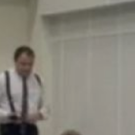
современным
диагностическим
программам стало
возможным выявление
тяжёлых болезней
в раннем возрасте.
Хабаровский центр
орфанных заболеваний
объединяет возможности
перинатального центра
имени Постола и детской
краевой больницы имени
Пиотровича. При лечении
сложных случаев врачи
консультируются
с коллегами
из московского Медико-
генетического научного
центра имени академика
Бочкова.
Основные сложности
для Хабаровского края
и Дальнего Востока —
удалённость