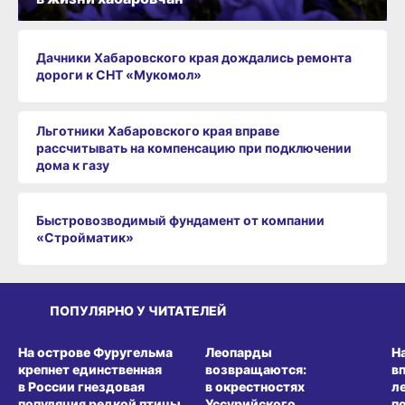
Дачники Хабаровского края дождались ремонта
дороги к СНТ «Мукомол»
Льготники Хабаровского края вправе
рассчитывать на компенсацию при подключении
дома к газу
Быстровозводимый фундамент от компании
«Стройматик»
ПОПУЛЯРНО У ЧИТАТЕЛЕЙ
СРЕДА ОБИТАНИЯ
СРЕДА ОБИТАНИЯ
СР
На острове Фуругельма
Леопарды
Н
крепнет единственная
возвращаются:
в
в России гнездовая
в окрестностях
л
популяция редкой птицы
Уссурийского
п