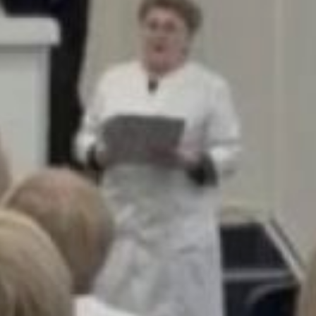
от федеральных центров
и нехватка узких
специалистов. Это
увеличивает сроки
подтверждения диагноза.
Участники конференции
обсудили мировой опыт
и предложили конкретные
шаги по сокращению
времени диагностики
для семей из Хабаровска,
Комсомольска-на-Амуре
и отдалённых районов,
улучшению
лекарственного
обеспечения
и выстраиванию
преемственности
между детскими
и взрослыми службами.
Станислав Мальцев,
министр здравоохранения
Хабаровского края,