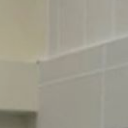
здравоохранения,
медицинских генетиков,
юристов и представителей
пациентских сообществ.
Цель — найти пути
решения вопросов
Хабаровского края
в помощи людям
с редкими заболеваниями,
что соответствует
президентскому
нацпроекту
«Продолжительная
и активная жизнь»,
инициированному
Президентом РФ
Владимиром Путиным.
По оценкам экспертов-
генетиков края, в регионе
может проживать более
тысячи человек
с различными
наследственными
заболеваниями. Благодаря