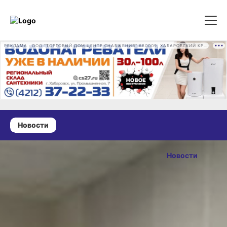
РЕКЛАМА • ООО "ТОРГОВЫЙ ДОМ ЦЕНТР СНАБЖЕНИЯ" 680009, ХАБАРОВСКИЙ КРАЙ, ГОРОД ХАБАРОВСК, ПРОМЫШЛЕННАЯ УЛ., Д. 7 ОГРН 1162724073930
Новости
03 июня 2026 г., 17:02
Конференция
Новости
по орфанным
ОПУБЛИКОВАНО
заболеваниям
03 июня 2026 г., 17:02
прошла
в Хабаровске