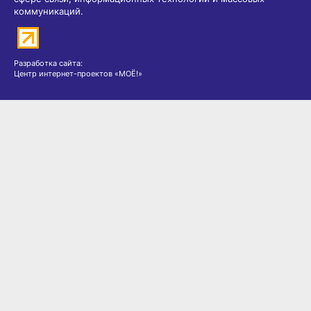
© Все права защищены — интернет-журнал «ХабИнфо»,
2026.
16+
Свидетельство о регистрации СМИ ЭЛ № ФС 77 - 69466 от 25
апреля 2017 г., выдано Федеральной службой по надзору в
сфере связи, информационных технологий и массовых
коммуникаций.
Разработка сайта:
Центр интернет-проектов «МОЁ!»