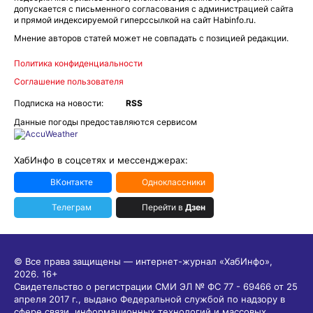
Учредитель: ООО Издательский дом «Гранд Экспресс». Главный
редактор - Сорокина Наталья Д.
E-mail:
habinfo.ru@yandex.ru
; тел. 8 (4212) 47-55-48.
Рекламная служба:
reklama@habex.ru
. Телефоны: (4212) 30-99-80,
79-44-92
Любое использование либо копирование материалов, фотографий,
подборки материалов сайта, элементов дизайна и оформления
допускается с письменного согласования с администрацией сайта
и прямой индексируемой гиперссылкой на сайт Habinfo.ru.
Мнение авторов статей может не совпадать с позицией редакции.
Политика конфиденциальности
Соглашение пользователя
Подписка на новости:
RSS
Данные погоды предоставляются сервисом
ХабИнфо в соцсетях и мессенджерах:
ВКонтакте
Одноклассники
Телеграм
Перейти в
Дзен