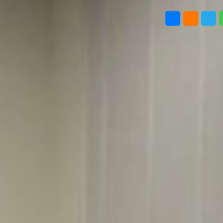
АВТОР
ПОДЕЛИТ
Эксперты обсудили
помощь пациентам
с редкими болезнями
на Дальнем Востоке
Фото:
пресс-служба
министерства
здравоохранения
Таисия
Хабаровского края
Субботина
В Хабаровске прошла
научно-практическая
конференция
«Комплексные решения
в практике ведения
пациентов с орфанными
заболеваниями», сообщает
пресс-служба губернатора
и правительства
Хабаровского края.
Ключевое событие
для Дальневосточного
федерального округа
объединило врачей,
организаторов