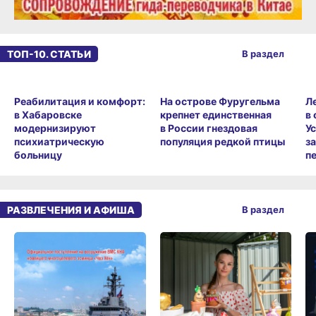
ТОП-10. СТАТЬИ
В раздел
Реабилитация и комфорт:
На острове Фуругельма
в Хабаровске
Л
крепнет единственная
модернизируют
в
в России гнездовая
психиатрическую
У
популяция редкой птицы
больницу
з
п
РАЗВЛЕЧЕНИЯ И АФИША
В раздел