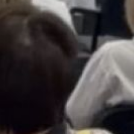
подчеркнул: «За каждой
цифрой статистики стоит
конкретный человек, боль
семьи, надежды
родителей. Сегодня наша
задача — сделать помощь
пациентам с орфанными
заболеваниями более
своевременной, понятной
и доступной».
Специалисты отметили,
что Хабаровский край
готов стать пилотным
регионом Дальнего
Востока по внедрению
комплексной модели
помощи пациентам
с редкими заболеваниями.
Это позволит сотням
людей получать
медицинскую поддержку
без длительных перелётов
в федеральные центры.
В ТЕМУ: