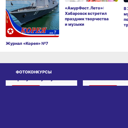
«АмурФест. Лето»:
В
Хабаровск встретил
м
праздник творчества
п
и музыки
т
Журнал «Корея» №7
ФОТОКОНКУРСЫ
ЗАВЕРШЁН
ЗАВЕРШЁН