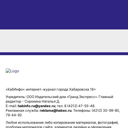
Нарисуй защитн
Нарисуй бабушку!
Отечества — 20
«ХабИнфо»: интернет-журнал города Хабаровска 16+