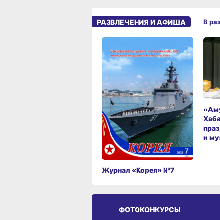
РАЗВЛЕЧЕНИЯ И АФИША
В ра
«Аму
Хаба
праз
и му
Журнал «Корея» №7
ФОТОКОНКУРСЫ