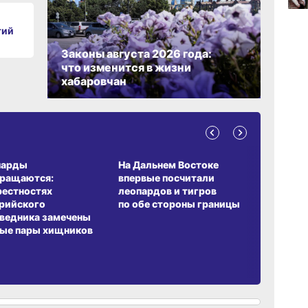
тий
09:47
Законы августа 2026 года:
вчер
что изменится в жизни
хабаровчан
09:31
вчер
А ОБИТАНИЯ
СРЕДА ОБИТАНИЯ
ЗЕМЛЯКИ
08:05
вчер
парды
На Дальнем Востоке
Пионовый
вращаются:
впервые посчитали
хабаровч
рестностях
леопардов и тигров
Воронкев
рийского
по обе стороны границы
ведника замечены
ые пары хищников