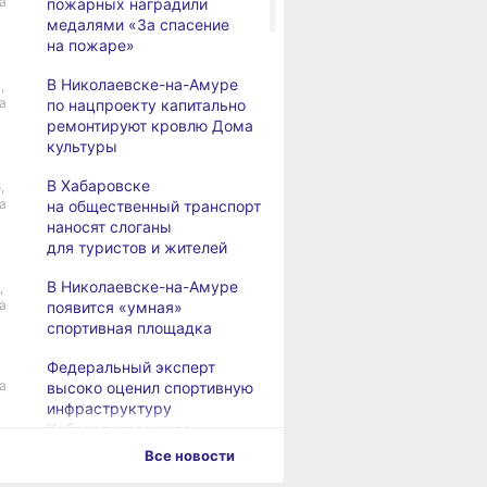
а
пожарных наградили
медалями «За спасение
на пожаре»
В Николаевске-на-Амуре
,
а
по нацпроекту капитально
ремонтируют кровлю Дома
культуры
В Хабаровске
,
а
на общественный транспорт
наносят слоганы
для туристов и жителей
В Николаевске-на-Амуре
,
а
появится «умная»
спортивная площадка
Федеральный эксперт
а
высоко оценил спортивную
инфраструктуру
Хабаровского края
Все новости
Дебаркадеры с памятными
,
а