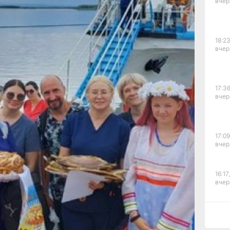
вчер
айонов. Это
о проекта
»,
ладимиром
18:23
2
вчер
го,
и района
 сделает 24
17:36
терапевт,
вчер
ог,
альмолог,
ндокринолог,
а УЗИ
17:09
вчер
ровень
ичные
порт, СНИЛС
16:17,
вчер
осмотрели
 взрослых
выездная
урсируют 17
15:44
вчер