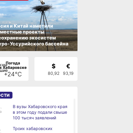
сия и Китай наметили
вместные проекты
сохранению экосистем
ро‑Уссурийского бассейна
Погода
$
€
в Хабаровске
+24°C
80,92
93,19
ОСТИ
В вузы Хабаровского края
,
а
в этом году подали свыше
100 тысяч заявлений
Троих хабаровских
,