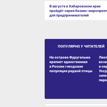
В августе в Хабаровском крае
пройдёт серия бизнес‑мероприя
для предпринимателей
ПОПУЛЯРНО У ЧИТАТЕЛЕЙ
СРЕДА ОБИТАНИЯ
СРЕД
На острове Фуругельма
Лео
крепнет единственная
воз
в России гнездовая
в ок
популяция редкой птицы
Уссу
запо
перв