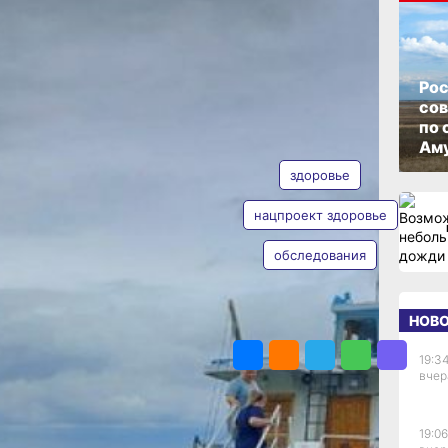
новь
ОПУБЛИКОВАНО
03 июня 2026 г., 14:22
Рос
со
упные
по 
АВТОР
ТЕГИ
Аму
кого
здоровье
нацпроект здоровье
обследования
Таисия
вского края
Субботина
а Дальнем
НОВ
ПОДЕЛИТЬСЯ
надцатый раз
. Об этом
19:34
вчер
ада будет
одные рейсы
19:06
ощь