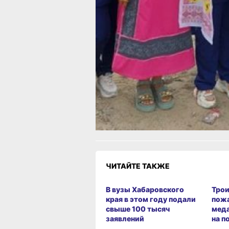
передвижных мобильных комплексов
ходит теплоход «Здоровье», а в рай
выезжают 13 краевых медицинских б
В ТЕМУ:
Юные спасатели соревнуются в селе
Хабаровского района
Читайте нас в соцсетях:
ВКонтакте
,
Одноклассники,
Телеграм
или
Яндек
МАКС
Как вам материал?
Огонь!
Супер
Удивило
Г
Злость
Разочарование
ЧИТАЙТЕ ТАКЖЕ
В вузы Хабаровского
Трои
края в этом году подали
пож
свыше 100 тысяч
меда
заявлений
на п