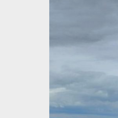
Теплоход
«Здоровье» в
отправился
в труднодост
сёла Хабаровс
края
Врачи сделают 24 остановки в 32
труднодоступных поселениях Хабаро
Фото:
Ольга Соколова
В Хабаровском крае единственный н
Востоке теплоход «Здоровье» в три
отправился в рейс по низовью Амура
сообщили в краевом министерстве
здравоохранения. Медицинская бриг
работать до 28 июня.
Как сообщили в министерстве, ежег
помогают сделать медицинскую пом