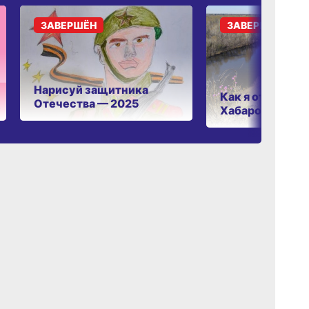
ЗАВЕРШЁН
ЗАВЕРШЁН
Нарисуй защитника
Как я отдыхаю 
Отечества — 2025
Хабаровском к