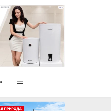
4073930
я
АЯ ПРИРОДА