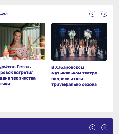
здел
рФест. Лето»:
Хабаров
В Хабаровском
ровск встретил
музыкаль
музыкальном театре
дник творчества
завершил
подвели итоги
зыки
мировой 
триумфально сезона