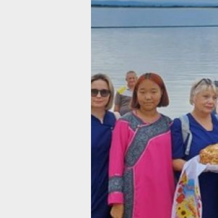
доступнее для жителей отдалённых р
соответствует задачам национальног
«Продолжительная и активная жизнь
инициированного Президентом РФ В
Путиным. Врачи осмотрят жителей 3
труднодоступных поселений Амурско
Ульчского, Комсомольского районов 
имени Полины Осипенко. Всего судно
остановки.
В составе бригады 17 специалистов: 
педиатр, дерматолог, акушер-гинекол
аллерголог, кардиолог, невролог, офт
отоларинголог, хирург, ревматолог, э
уролог, психиатр-нарколог, два врач
и медсестра.
Пациенты также смогут проверить у
глюкозы и холестерина, пройти разл
обследования. Для этого нужны пас
и полис ОМС.
Отметим, что за прошлый год врачи 
более 2 тысяч человек — почти 1300
и более 800 детей. При этом в крае 
работа медиков идёт круглый год: к