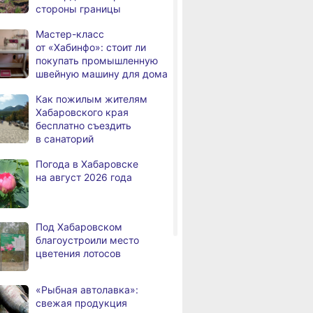
стороны границы
человек
Мастер-класс
В Хабаровске из горящей
,
от «Хабинфо»: стоит ли
а
квартиры на Чехова
покупать промышленную
эвакуировали 6 человек
швейную машину для дома
В трёх районах
,
Как пожилым жителям
а
Хабаровского края
Хабаровского края
установился высокий класс
бесплатно съездить
пожарной опасности
в санаторий
В угледобывающем районе
,
Погода в Хабаровске
а
Хабаровского края
на август 2026 года
модернизировали 4G
Правительство
,
а
Хабаровского края
Под Хабаровском
возрождает
благоустроили место
Дальневосточную студию
цветения лотосов
кинохроники
В команду крупного
,
«Рыбная автолавка»:
а
издательского дома
свежая продукция
требуется специалист