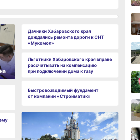
11:43
вчер
Дачники Хабаровского края
дождались ремонта дороги к СНТ
11:09
«Мукомол»
вчер
Льготники Хабаровского края вправе
рассчитывать на компенсацию
10:33
на
при подключении дома к газу
вчер
Быстровозводимый фундамент
10:10
от компании «Стройматик»
вчер
чему
09:52
вчер