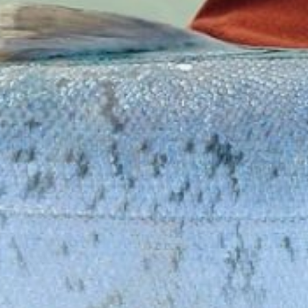
на Дальнем Востоке
рассчитывают добыть 227
тысяч тонн. Главными
видами рыб в уловах, как и
прежде, станут горбуша
с прогнозируемым
объёмом в 27,7 тысячи тонн
и кета — ожидается
выловить 26,3 тысячи тонн.
Председатель комитета
рыбного хозяйства
Правительства края Никита
Король, отметил,
что Хабаровский край
продолжает играть важную
роль в добыче
тихоокеанских лососей
в дальневосточном регионе,
уступая первенство лишь
Камчатке. Он акцентировал
внимание на необходимости
грамотно организовать
путину, строго следуя
научным рекомендациям