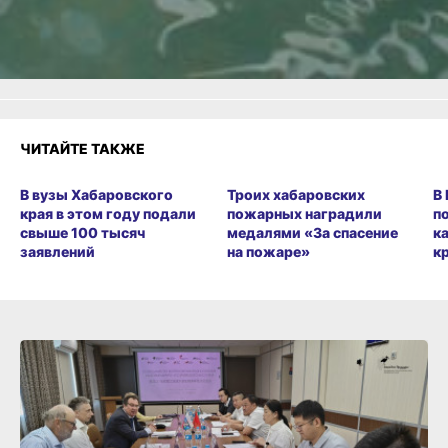
Злость
Разочарование
ЧИТАЙТЕ ТАКЖЕ
В вузы Хабаровского
Троих хабаровских
В
края в этом году подали
пожарных наградили
п
свыше 100 тысяч
медалями «За спасение
к
заявлений
на пожаре»
к