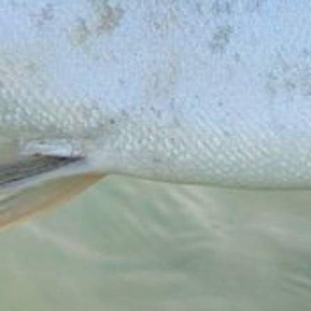
и принимая меры
для сохранения рыбных
запасов.
График промысла
предусматривает
несколько этапов. Сначала,
с 1 июня, добыча
начинается в подзоне
Приморье в пределах края.
Затем, с 15 июня,
разрешается лов на реке
Амур и в Амурском лимане.
С 1 июля стартует
промысел
в Северо‑Охотоморской
подзоне, охватывающей
Охотский,
Тугуро‑Чумиканский
и Аяно‑Майский районы.
«Для рыбаков установлен
режим пропуска рыбы
на нерестилища. На Амуре
для ставных неводов