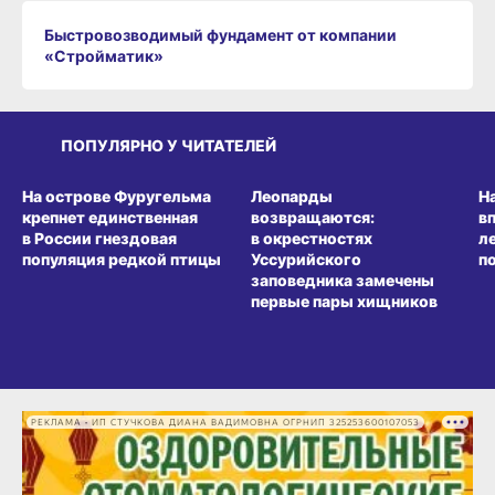
Быстровозводимый фундамент от компании
«Стройматик»
ПОПУЛЯРНО У ЧИТАТЕЛЕЙ
СРЕДА ОБИТАНИЯ
СРЕДА ОБИТАНИЯ
СР
На острове Фуругельма
Леопарды
Н
крепнет единственная
возвращаются:
в
в России гнездовая
в окрестностях
л
популяция редкой птицы
Уссурийского
п
заповедника замечены
первые пары хищников
РЕКЛАМА • ИП СТУЧКОВА ДИАНА ВАДИМОВНА ОГРНИП 325253600107053