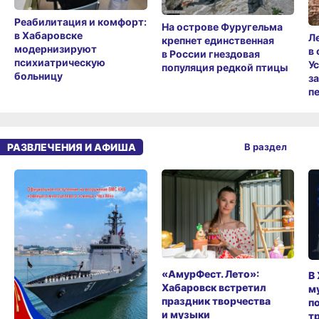
Реабилитация и комфорт:
На острове Фуругельма
в Хабаровске
Л
крепнет единственная
модернизируют
в
в России гнездовая
психиатрическую
У
популяция редкой птицы
больницу
з
п
РАЗВЛЕЧЕНИЯ И АФИША
В раздел
«АмурФест. Лето»:
В
Хабаровск встретил
м
праздник творчества
п
и музыки
т