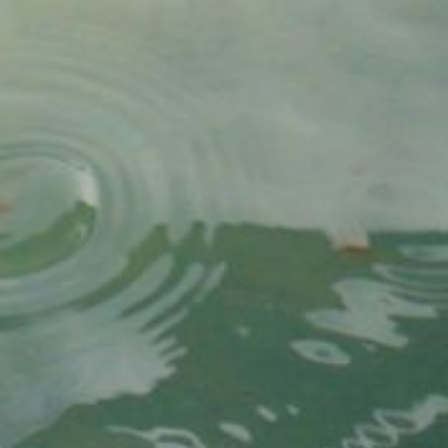
введён один проходной
день в неделю, для плавных
сетей — день через день.
На морских рыболовных
участках в подзоне
Приморье в период
активного хода горбуши
и массового хода кеты —
не менее одних суток
в неделю, на пресноводных
участках — не менее двух
суток подряд», — сообщают
в комитете.
В ТЕМУ:
Лососёвая путина‑2026
стартовала на Дальнем
Востоке
Читайте нас в соцсетях:
ВКонтакте
,
Одноклассники,
Телеграм
или
Яндекс.Дзен
и
МАКС
Как вам материал?
Огонь!
Супер
Удивило
Грустно