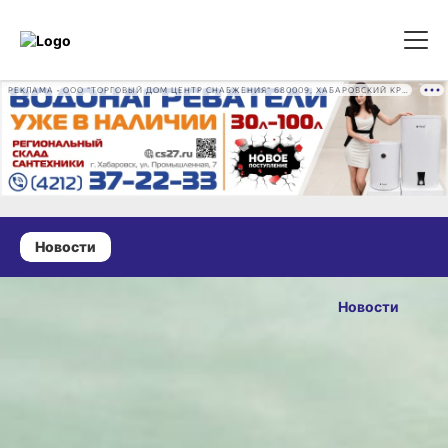
РЕКЛАМА • ООО "ТОРГОВЫЙ ДОМ ЦЕНТР СНАБЖЕНИЯ" 680009, ХАБАРОВСКИЙ КРАЙ, ГОРОД ХАБАРОВСК, ПРОМЫШЛЕННАЯ УЛ., Д. 7 ОГРН 1162724073930
Новости
03 июня 2026 г., 14:46
55 тысяч тонн
Новости
лосося
ОПУБЛИКОВАНО
планируют
03 июня 2026 г., 14:46
выловить
в Хабаровском