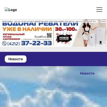
РЕКЛАМА • ООО "ТОРГОВЫЙ ДОМ ЦЕНТР СНАБЖЕНИЯ" 680009, ХАБАРОВСКИЙ КРАЙ, ГОРОД ХАБАРОВСК, ПРОМЫШЛЕННАЯ УЛ., Д. 7 ОГРН 1162724073930
Новости
30 мая 2026 г., 09:18
Магнитные
Новости
бури,
ОПУБЛИКОВАНО
радиационный
30 мая 2026 г., 09:18
фон и пробки
в Хабаровске