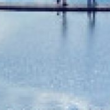
людей.
Согласно данным ГУ МЧС
России по Хабаровскому
краю, солнечная
активность — низкая,
а геомагнитное поле —
спокойное. Повышение
радиационного фона
на территории региона
также не прогнозируется.
Для контроля
радиационной обстановки
на территории края
функционирует сеть из 59
мониторинговых постов. Из
них 34 предназначены
для радиационного
контроля. Дополнительно
работают 25 постов,
оснащённых комплексной
системой мониторинга,
которая позволяет
отслеживать
и анализировать