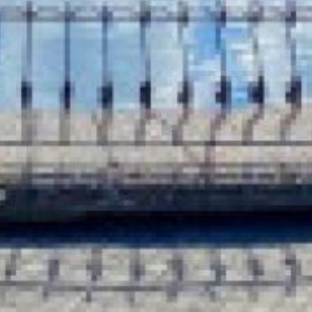
распространение
потенциально опасных
веществ в окружающей
среде. Посты расположены
в 17 муниципальных
образованиях края.
По информации «Яндекс.
Пробки», на дорогах
Хабаровска в утренние
часы затруднения
движения не наблюдается.
В ТЕМУ:
Какой сегодня день:
Международный день
картофеля
Читайте нас в соцсетях:
ВКонтакте
,
Одноклассники,
Телеграм
или
Яндекс.Дзен
и
МАКС
Как вам материал?
Огонь!
Супер
Удивило
Грустно
Злость