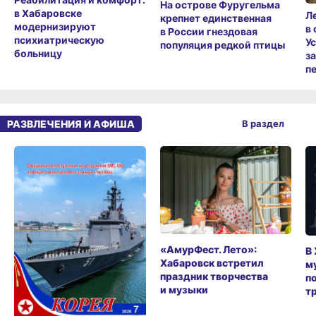
На острове Фуругельма
в Хабаровске
Л
крепнет единственная
модернизируют
в
в России гнездовая
психиатрическую
У
популяция редкой птицы
больницу
з
п
РАЗВЛЕЧЕНИЯ И АФИША
В раздел
«АмурФест. Лето»:
В
Хабаровск встретил
м
праздник творчества
п
и музыки
т