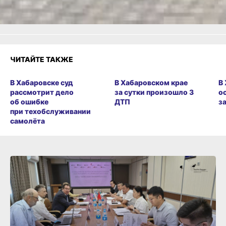
Разочарование
ЧИТАЙТЕ ТАКЖЕ
В Хабаровске суд
В Хабаровском крае
В
рассмотрит дело
за сутки произошло 3
о
об ошибке
ДТП
з
при техобслуживании
самолёта