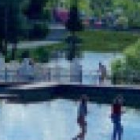
людей. Реакция
на магнитные бури
варьируется: некоторые
люди начинают испытывать
дискомфорт за 2 — 3 дня
до начала бурь, другие —
во время их проявления,
а третьи — спустя день-
два после окончания.
Уровень магнитных бурь
измеряется по шкале от 1
до 8 баллов, где 1
обозначает отсутствие
негативных воздействий,
а 8 — экстремальный
магнитный шторм.
30 мая в Хабаровском крае
в течение дня уровень
магнитной активности
будет составит 3 баллов.
Это слабая геомагнитная
активность, и обычно
не влияет на здоровье