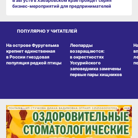
В августе в Хабаровском крае пройдёт серия
бизнес‑мероприятий для предпринимателей
ПОПУЛЯРНО У ЧИТАТЕЛЕЙ
СРЕДА ОБИТАНИЯ
СРЕДА ОБИТАНИЯ
СР
На острове Фуругельма
Леопарды
Н
крепнет единственная
возвращаются:
в
в России гнездовая
в окрестностях
л
популяция редкой птицы
Уссурийского
п
заповедника замечены
первые пары хищников
РЕКЛАМА • ИП СТУЧКОВА ДИАНА ВАДИМОВНА ОГРНИП 325253600107053