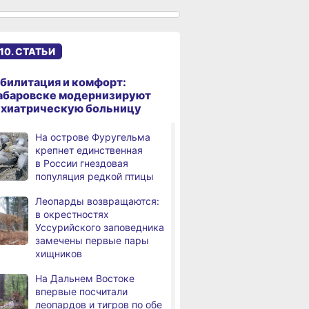
именами начали строить
в Хабаровском крае
Эпидобстановка
,
10. СТАТЬИ
а
в Хабаровском крае
стабильная
билитация и комфорт:
В Хабаровском крае
,
абаровске модернизируют
а
высокотехнологичную
ихиатрическую больницу
помощь получили более
12,5 тысячи человек
На острове Фуругельма
крепнет единственная
Уровень Амура
3,
в России гнездовая
а
у Хабаровска достиг 423
популяция редкой птицы
см, вода продолжает
подниматься
Леопарды возвращаются:
в окрестностях
В администрации
,
Уссурийского заповедника
а
Хабаровска обсудили
замечены первые пары
использование средств
хищников
туристического налога
на благоустройство
На Дальнем Востоке
впервые посчитали
За сутки в Хабаровском
,
леопардов и тигров по обе
а
крае в 4 ДТП пострадали 10