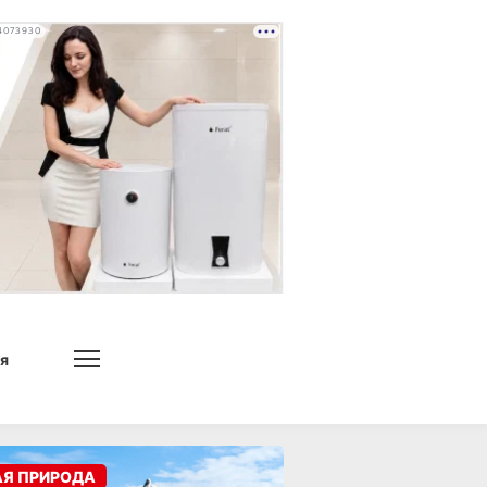
4073930
я
АЯ ПРИРОДА