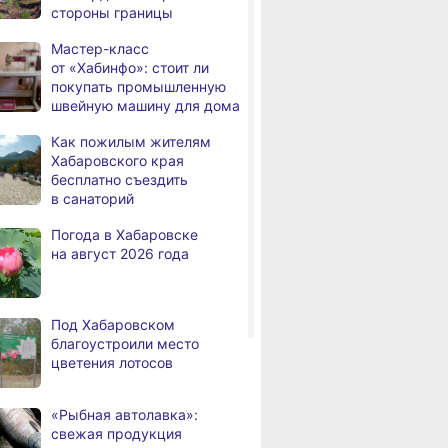
стороны границы
человек
вске
В Николаевске-на-Амуре
Федеральный 
Мастер-класс
В Хабаровске из горящей
твенный
появится «умная»
высоко оцени
,
от «Хабинфо»: стоит ли
а
квартиры на Чехова
т наносят
спортивная площадка
спортивную
покупать промышленную
эвакуировали 6 человек
для туристов
инфраструкту
швейную машину для дома
й
Хабаровского
В трёх районах
,
Как пожилым жителям
а
Хабаровского края
Хабаровского края
установился высокий класс
бесплатно съездить
пожарной опасности
в санаторий
В угледобывающем районе
,
Погода в Хабаровске
а
Хабаровского края
на август 2026 года
модернизировали 4G
Правительство
,
а
Хабаровского края
Под Хабаровском
возрождает
благоустроили место
Дальневосточную студию
цветения лотосов
кинохроники
В команду крупного
,
«Рыбная автолавка»:
а
издательского дома
свежая продукция
требуется специалист