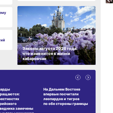
чему
09:47
вчер
09:31
тий
вчер
Законы августа 2026 года:
что изменится в жизни
08:05
хабаровчан
вчер
А ОБИТАНИЯ
СРЕДА ОБИТАНИЯ
ЗЕМЛЯКИ
парды
На Дальнем Востоке
Пионовый
вращаются:
впервые посчитали
хабаровч
рестностях
леопардов и тигров
Воронкев
рийского
по обе стороны границы
ведника замечены