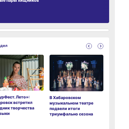
ые пары хищников
здел
рФест. Лето»:
Хабаров
В Хабаровском
ровск встретил
музыкаль
музыкальном театре
дник творчества
завершил
подвели итоги
зыки
мировой 
триумфально сезона