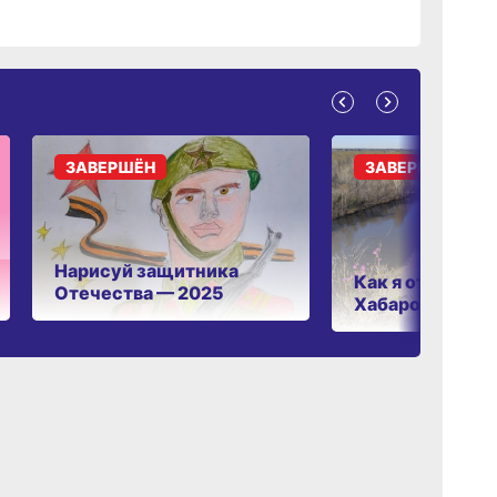
ЗАВЕРШЁН
ЗАВЕРШЁН
Нарисуй защитника
Как я отдыхаю 
Отечества — 2025
Хабаровском к