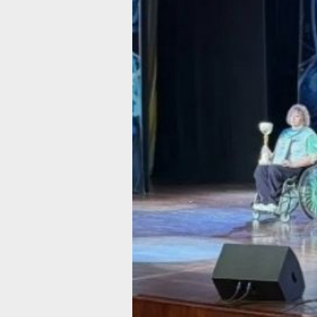
и правительства Хабаровского края.
Участники состязались в семи видах
спорта — бочче, пауэрлифтинге, гонк
на колясках, стрельбе из электронно
оружия, дартсе, настольном теннисе
и шашках. Обеспечили и безбарьерн
среду и адаптированные условия
размещения для маломобильных
спортсменов.
На церемонии присутствовали
представители органов власти
Хабаровского края, федеральных
учреждений, социальной сферы, а т
люди с инвалидностью и семьи
с детьми‑инвалидами.
Мероприятие завершилось инклюзив
концертной программой с участием
артистов с инвалидностью и детских
коллективов Хабаровска.
Отметим, что фестиваль проводится
ежегодно на протяжении 31 года. В 
году его впервые организовали на ба
спортивно‑оздоровительного лагеря