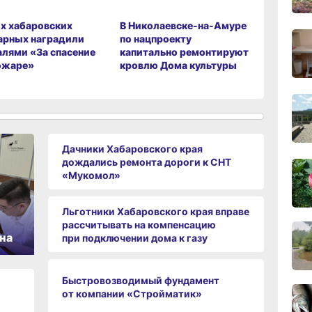
х хабаровских
В Николаевске-на-Амуре
В Хабаро
арных наградили
по нацпроекту
на общес
11:43
вчер
лями «За спасение
капитально ремонтируют
транспор
ожаре»
кровлю Дома культуры
слоганы 
и жителе
11:09
вчер
Дачники Хабаровского края
10:33
дождались ремонта дороги к СНТ
вчер
«Мукомол»
10:10
Льготники Хабаровского края вправе
вчер
рассчитывать на компенсацию
на
при подключении дома к газу
Быстровозводимый фундамент
09:52
от компании «Стройматик»
вчер