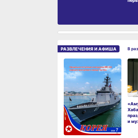
перв
РАЗВЛЕЧЕНИЯ И АФИША
В ра
«Аму
Хаба
праз
и му