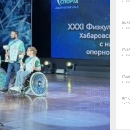
вчер
ах
го
18:23
вчер
ую
17:36
вчер
акже
17:09
вчер
ной
16:17,
вчер
2024
зе
15:44
вчер