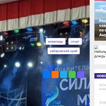
ОПУБЛИКОВАНО
29 мая 2026 г., 18:06
Рос
со
по 
АВТОР
ТЕГИ
Аму
инвалиды
спорт
хабаровский край
рта
Валерия
Железная
ПОДЕЛИТЬСЯ
ая
НОВ
рошла
19:34
я
вчер
кций
а.
19:06