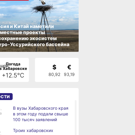
сия и Китай наметили
вместные проекты
сохранению экосистем
ро‑Уссурийского бассейна
Погода
$
€
в Хабаровске
+12.5°C
80,92
93,19
ОСТИ
В вузы Хабаровского края
,
а
в этом году подали свыше
100 тысяч заявлений
Троих хабаровских
,