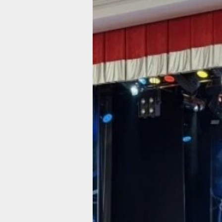
В Хабаровске
подвели итоги
фестиваля
«Сила.
Мужество.
Рекорды»
Мероприятие приурочено к Году Спо
в Хабаровском крае
Фото:
Пресс-служба министерства
социальной защиты Хабаровского кр
В краевом дворце дружбы «Русь» п
церемония закрытия
физкультурно‑спортивного фестивал
среди инвалидов с нарушением фун
опорно‑двигательного аппарата «Сил
Мужество. Рекорды»(12+), сообщили
в пресс-службе губернатора