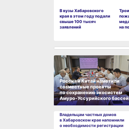
В вузы Хабаровского
Трои
края в этом году подали
пож
свыше 100 тысяч
меда
заявлений
на п
Россия и Китай наметили
совместные проекты
по сохранению экосистем
Амуро‑Уссурийского бассей
Владельцам частных домов
в Хабаровском крае напомнили
о необходимости регистрации