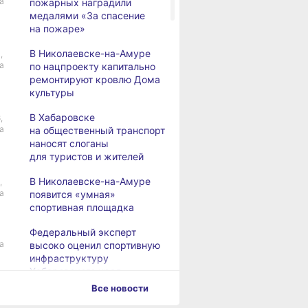
а
пожарных наградили
медалями «За спасение
на пожаре»
В Николаевске-на-Амуре
,
а
по нацпроекту капитально
ремонтируют кровлю Дома
культуры
В Хабаровске
,
а
на общественный транспорт
наносят слоганы
для туристов и жителей
В Николаевске-на-Амуре
,
а
появится «умная»
спортивная площадка
Федеральный эксперт
а
высоко оценил спортивную
инфраструктуру
Хабаровского края
Все новости
Дебаркадеры с памятными
,
а