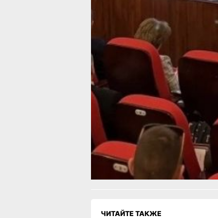
под Хабаровском. В соревнованиях
участвовали 19 спортивных команд
из Хабаровска, Комсомольска‑на‑Ам
Солнечного, Бикинского округов и р
районов края — Амурского, Ванинско
Верхнебуреинского, Вяземского,
Комсомольского, Нанайского,
Николаевского, Советско‑Гаванского
Ульчского.
В ТЕМУ:
Проверка прокуратуры улучшила
безопасность лифтов в Солнечном ок
Читайте нас в соцсетях:
ВКонтакте
,
Одноклассники,
Телеграм
или
Яндекс.Дзен
и
МАКС
Как вам материал?
Огонь!
Супер
Удивило
Грустно
Злость
Разочаров
ЧИТАЙТЕ ТАКЖЕ