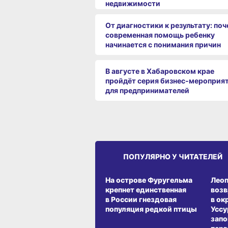
недвижимости
От диагностики к результату: по
современная помощь ребенку
начинается с понимания причин
В августе в Хабаровском крае
пройдёт серия бизнес‑мероприя
для предпринимателей
ПОПУЛЯРНО У ЧИТАТЕЛЕЙ
СРЕДА ОБИТАНИЯ
СРЕД
На острове Фуругельма
Лео
крепнет единственная
воз
в России гнездовая
в ок
популяция редкой птицы
Уссу
запо