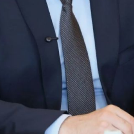
на строительство школ, больниц,
дорог и поддержку семей.
Иван Корнев, в свою очередь,
подтвердил активное сотрудничество
службы с правительством края
в сфере противодействия незаконным
финансовым операциям. Он дал
высокую оценку работе
Межрегионального управления
Росфинмониторинга по ДФО.
В завершение стороны выразили
готовность к дальнейшему открытому
диалогу и укреплению финансовой
дисциплины в Хабаровском крае.
В ТЕМУ:
Дмитрий Демешин провёл приём
для пограничников
Читайте нас в соцсетях:
ВКонтакте
,
Одноклассники,
Телеграм
или
Яндекс.Дзен
и
МАКС
Как вам материал?
Огонь!
Супер
Удивило
Грустно
Злость