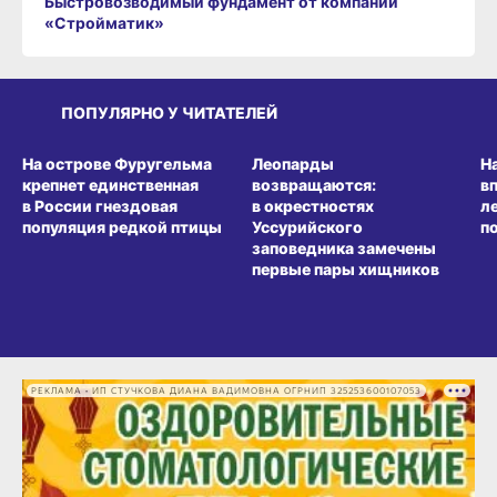
Быстровозводимый фундамент от компании
«Стройматик»
ПОПУЛЯРНО У ЧИТАТЕЛЕЙ
СРЕДА ОБИТАНИЯ
СРЕДА ОБИТАНИЯ
СР
На острове Фуругельма
Леопарды
Н
крепнет единственная
возвращаются:
в
в России гнездовая
в окрестностях
л
популяция редкой птицы
Уссурийского
п
заповедника замечены
первые пары хищников
РЕКЛАМА • ИП СТУЧКОВА ДИАНА ВАДИМОВНА ОГРНИП 325253600107053