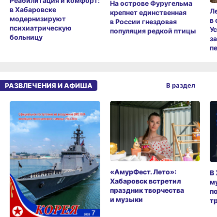
Реабилитация и комфорт:
На острове Фуругельма
в Хабаровске
Л
крепнет единственная
модернизируют
в
в России гнездовая
психиатрическую
У
популяция редкой птицы
больницу
з
п
РАЗВЛЕЧЕНИЯ И АФИША
В раздел
«АмурФест. Лето»:
В
Хабаровск встретил
м
праздник творчества
п
и музыки
т