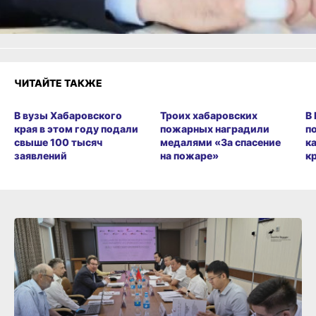
Разочарование
ЧИТАЙТЕ ТАКЖЕ
В вузы Хабаровского
Троих хабаровских
В
края в этом году подали
пожарных наградили
п
свыше 100 тысяч
медалями «За спасение
к
заявлений
на пожаре»
к