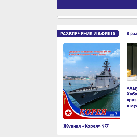
РАЗВЛЕЧЕНИЯ И АФИША
В ра
«Аму
Хаба
праз
и му
Журнал «Корея» №7