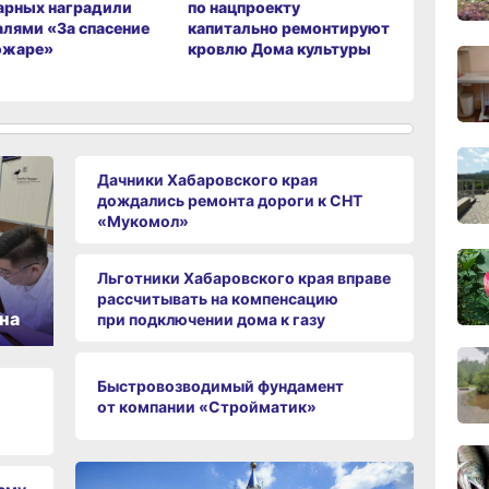
арных наградили
по нацпроекту
на общес
лями «За спасение
капитально ремонтируют
транспор
ожаре»
кровлю Дома культуры
слоганы 
11:43
и жителе
вчер
11:09
вчер
Дачники Хабаровского края
дождались ремонта дороги к СНТ
«Мукомол»
10:33
вчер
Льготники Хабаровского края вправе
рассчитывать на компенсацию
на
при подключении дома к газу
10:10
вчер
Быстровозводимый фундамент
от компании «Стройматик»
09:52
вчер