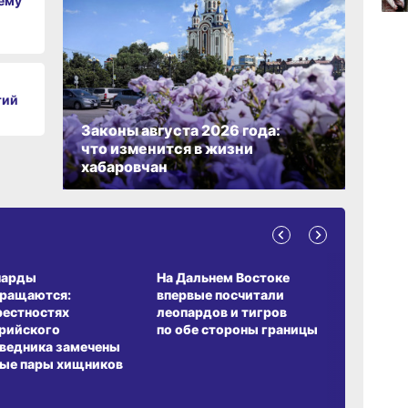
чему
09:47
вчер
тий
Законы августа 2026 года:
09:31
что изменится в жизни
вчер
хабаровчан
08:05
вчер
А ОБИТАНИЯ
СРЕДА ОБИТАНИЯ
ЗЕМЛЯКИ
парды
На Дальнем Востоке
Пионовый
вращаются:
впервые посчитали
хабаровч
рестностях
леопардов и тигров
Воронкев
рийского
по обе стороны границы
ведника замечены
ые пары хищников