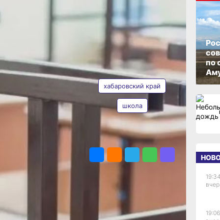
и
ОПУБЛИКОВАНО
25 мая 2026 г., 13:52
Рос
со
по 
АВТОР
ТЕГИ
Аму
хабаровский край
школа
Валерия
Железная
ПОДЕЛИТЬСЯ
НОВ
нных
19:34
вчер
верка
19:06