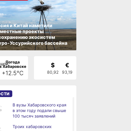
сия и Китай наметили
вместные проекты
сохранению экосистем
ро‑Уссурийского бассейна
Погода
$
€
в Хабаровске
+12.5°C
80,92
93,19
ОСТИ
В вузы Хабаровского края
,
а
в этом году подали свыше
100 тысяч заявлений
Троих хабаровских
,