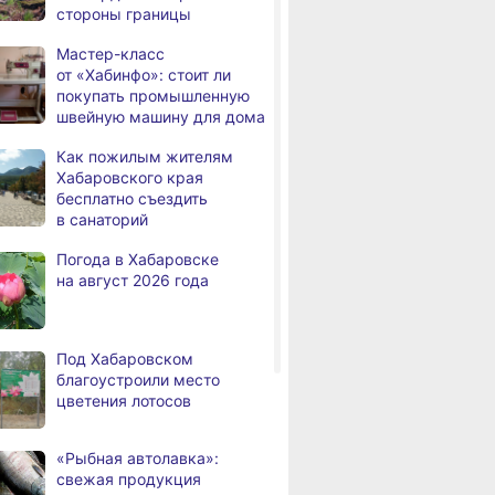
твенный
появится «умная»
высоко оцени
стороны границы
человек
т наносят
спортивная площадка
спортивную
для туристов
инфраструкту
Мастер-класс
В Хабаровске из горящей
,
й
Хабаровского
от «Хабинфо»: стоит ли
а
квартиры на Чехова
покупать промышленную
эвакуировали 6 человек
швейную машину для дома
В трёх районах
,
Как пожилым жителям
а
Хабаровского края
Хабаровского края
установился высокий класс
бесплатно съездить
пожарной опасности
в санаторий
В угледобывающем районе
,
Погода в Хабаровске
а
Хабаровского края
на август 2026 года
модернизировали 4G
Правительство
,
а
Хабаровского края
Под Хабаровском
возрождает
благоустроили место
Дальневосточную студию
цветения лотосов
кинохроники
В команду крупного
,
«Рыбная автолавка»:
а
издательского дома
свежая продукция
требуется специалист