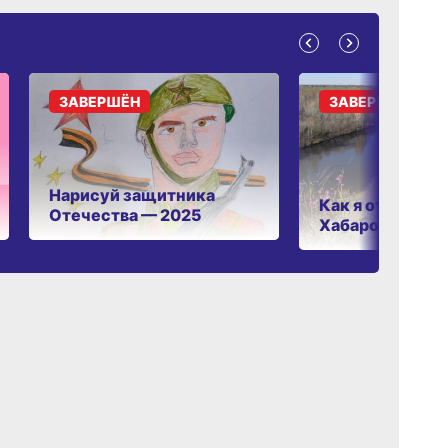
ЗАВЕРШЁН
ЗАВЕРШЁН
Нарисуй защитника
Как я отдыхаю 
Отечества — 2025
Хабаровском к