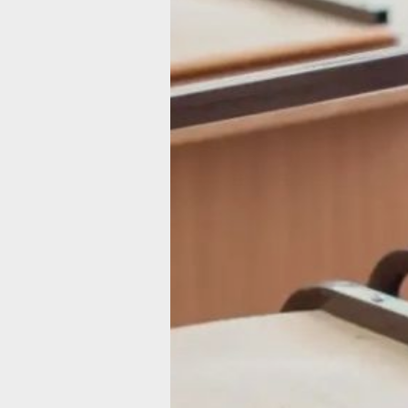
соблюдения законодательства о пож
безопасности в образовательных
учреждениях, сообщили в прокурату
Хабаровского края.
Инспекция охватила пять организаци
ходе проверки установлено, что в ря
случаев ковровые покрытия не имел
необходимого крепления, расположе
пожарных щитов и огнетушителей
не соответствовало утверждённым
планам эвакуации. Также выявлены
случаи размещения посторонних
предметов у эвакуационных выходо
и пожарных щитов, зафиксированы 
несвоевременной перезарядки
огнетушителей.
Руководителям учреждений направл
представления прокурора. После
их рассмотрения все выявленные
нарушения устранены, а должностн
лица, ответственные за обеспечение
пожарной безопасности, привлечены
к дисциплинарной ответственности.
На основании постановлений прокур