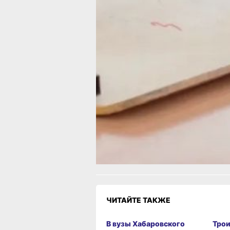
руководители образовательных
организаций привлечены
к административной ответственности 
1 ст. 20.4 КоАП РФ. Общая сумма
наложенных административных штр
составила 100 тыс. рублей.
В ТЕМУ:
«Земские учителя» приедут в 18 шко
Хабаровского края в новом учебном 
Читайте нас в соцсетях:
ВКонтакте
,
Одноклассники,
Телеграм
или
Яндекс.Дзен
и
МАКС
Как вам материал?
Огонь!
Супер
Удивило
Грустно
Злость
Разочаров
ЧИТАЙТЕ ТАКЖЕ
В вузы Хабаровского
Трои