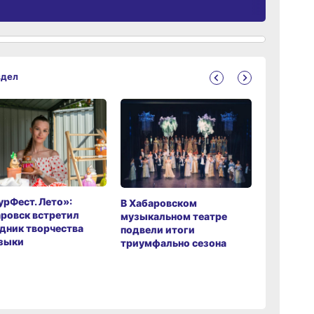
здел
рФест. Лето»:
Хабаров
В Хабаровском
ровск встретил
музыкаль
музыкальном театре
дник творчества
завершил
подвели итоги
зыки
мировой 
триумфально сезона