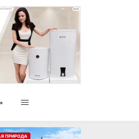
4073930
я
АЯ ПРИРОДА