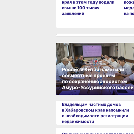
края в этом году подали
пож
свыше 100 тысяч
меда
заявлений
на п
Россия и Китай наметили
совместные проекты
по сохранению экосистем
Амуро‑Уссурийского бассей
Владельцам частных домов
в Хабаровском крае напомнили
о необходимости регистрации
недвижимости