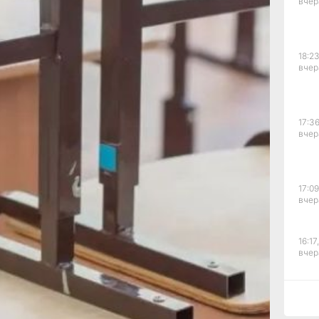
арной
вчер
ре
й. В
18:23
вчер
де
и
ние
17:36
вчер
в
факты
17:09
вчер
ены
16:17,
вчер
ые
15:44
атуры
вчер