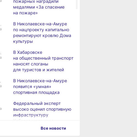
а
пожарных наградили
медалями «За спасение
на пожаре»
В Николаевске-на-Амуре
,
а
по нацпроекту капитально
ремонтируют кровлю Дома
культуры
В Хабаровске
,
а
на общественный транспорт
наносят слоганы
для туристов и жителей
В Николаевске-на-Амуре
,
а
появится «умная»
спортивная площадка
Федеральный эксперт
а
высоко оценил спортивную
инфраструктуру
Хабаровского края
Все новости
Дебаркадеры с памятными
,
а