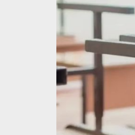
В районе имен
Полины
Осипенко
устранили
нарушения
пожарной
безопасности
в школах.
Выявлены случаи размещения
посторонних предметов у эвакуацио
выходов
Фото:
Ольга Григорьева
В районе имени Полины Осипенко
Хабаровского края завершилась про