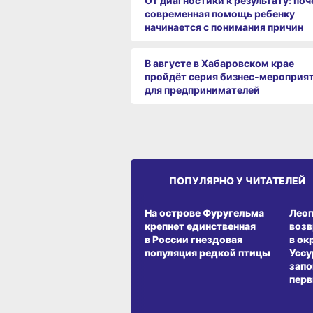
От диагностики к результату: по
современная помощь ребенку
начинается с понимания причин
В августе в Хабаровском крае
пройдёт серия бизнес‑мероприя
для предпринимателей
ПОПУЛЯРНО У ЧИТАТЕЛЕЙ
СРЕДА ОБИТАНИЯ
СРЕД
На острове Фуругельма
Лео
крепнет единственная
воз
в России гнездовая
в ок
популяция редкой птицы
Уссу
запо
перв