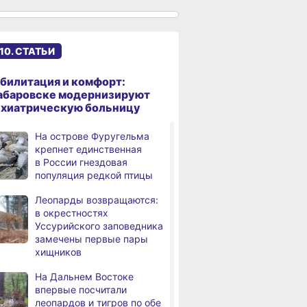
именами начали строить
в Хабаровском крае
Эпидобстановка
,
10. СТАТЬИ
а
в Хабаровском крае
стабильная
билитация и комфорт:
В Хабаровском крае
,
абаровске модернизируют
а
высокотехнологичную
ихиатрическую больницу
помощь получили более
12,5 тысячи человек
На острове Фуругельма
крепнет единственная
Уровень Амура
3,
в России гнездовая
а
у Хабаровска достиг 423
популяция редкой птицы
см, вода продолжает
подниматься
Леопарды возвращаются:
в окрестностях
В администрации
,
Уссурийского заповедника
а
Хабаровска обсудили
замечены первые пары
использование средств
хищников
туристического налога
на благоустройство
На Дальнем Востоке
впервые посчитали
За сутки в Хабаровском
,
вске
В Николаевске-на-Амуре
Федеральный 
леопардов и тигров по обе
а
крае в 4 ДТП пострадали 10