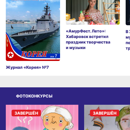
«АмурФест. Лето»:
В
Хабаровск встретил
м
праздник творчества
п
и музыки
т
Журнал «Корея» №7
ФОТОКОНКУРСЫ
ЗАВЕРШЁН
ЗАВЕРШЁН