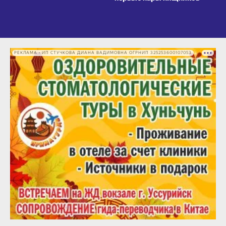
РЕКЛАМА • ИП СТУЧКОВА ДИАНА ВАДИМОВНА ОГРНИП 325253600107053