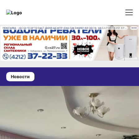
РЕКЛАМА • ООО "ТОРГОВЫЙ ДОМ ЦЕНТР СНАБЖЕНИЯ" 680009, ХАБАРОВСКИЙ КРАЙ, ГОРОД ХАБАРОВСК, ПРОМЫШЛЕННАЯ УЛ., Д. 7 ОГРН 1162724073930
Новости
25 мая 2026 г., 12:18
Первый детский
культурно‑просветительский
центр откроют в Хабаровске
Проект реализуется в рамках национального проекта
«Семья»
Фото:
Пресс-служба министерства культуры