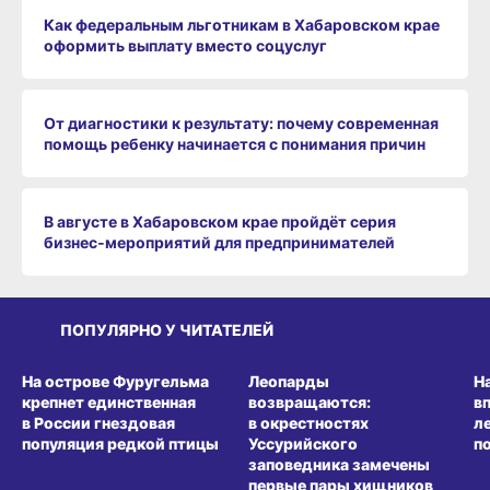
Как федеральным льготникам в Хабаровском крае
оформить выплату вместо соцуслуг
От диагностики к результату: почему современная
помощь ребенку начинается с понимания причин
В августе в Хабаровском крае пройдёт серия
бизнес‑мероприятий для предпринимателей
ПОПУЛЯРНО У ЧИТАТЕЛЕЙ
СРЕДА ОБИТАНИЯ
СРЕДА ОБИТАНИЯ
СР
На острове Фуругельма
Леопарды
Н
крепнет единственная
возвращаются:
в
в России гнездовая
в окрестностях
л
популяция редкой птицы
Уссурийского
п
заповедника замечены
первые пары хищников