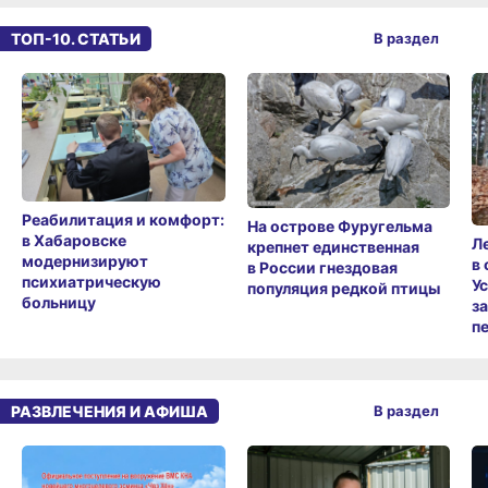
ТОП-10. СТАТЬИ
В раздел
Реабилитация и комфорт:
На острове Фуругельма
в Хабаровске
Л
крепнет единственная
модернизируют
в
в России гнездовая
психиатрическую
У
популяция редкой птицы
больницу
з
п
РАЗВЛЕЧЕНИЯ И АФИША
В раздел