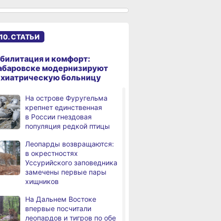
именами начали строить
твенный
появится «умная»
высоко оцени
в Хабаровском крае
т наносят
спортивная площадка
спортивную
для туристов
инфраструкту
Эпидобстановка
,
й
Хабаровского
10. СТАТЬИ
а
в Хабаровском крае
стабильная
билитация и комфорт:
В Хабаровском крае
,
абаровске модернизируют
а
высокотехнологичную
ихиатрическую больницу
помощь получили более
12,5 тысячи человек
На острове Фуругельма
крепнет единственная
Уровень Амура
3,
в России гнездовая
а
у Хабаровска достиг 423
популяция редкой птицы
см, вода продолжает
подниматься
Леопарды возвращаются:
в окрестностях
В администрации
,
Уссурийского заповедника
а
Хабаровска обсудили
замечены первые пары
использование средств
хищников
туристического налога
на благоустройство
На Дальнем Востоке
впервые посчитали
За сутки в Хабаровском
,
леопардов и тигров по обе
а
крае в 4 ДТП пострадали 10