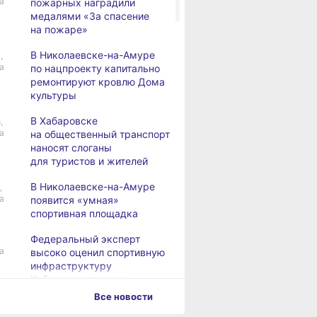
а
пожарных наградили
медалями «За спасение
на пожаре»
В Николаевске-на-Амуре
,
а
по нацпроекту капитально
ремонтируют кровлю Дома
культуры
В Хабаровске
,
а
на общественный транспорт
наносят слоганы
для туристов и жителей
В Николаевске-на-Амуре
,
а
появится «умная»
спортивная площадка
Федеральный эксперт
а
высоко оценил спортивную
инфраструктуру
Хабаровского края
Все новости
Дебаркадеры с памятными
вске
В Николаевске-на-Амуре
Федеральный 
,
а