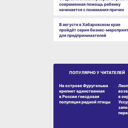
современная помощь ребенку
начинается с понимания причин
В августе в Хабаровском крае
пройдёт серия бизнес‑мероприя
для предпринимателей
ПОПУЛЯРНО У ЧИТАТЕЛЕЙ
СРЕДА ОБИТАНИЯ
СРЕД
На острове Фуругельма
Лео
крепнет единственная
воз
в России гнездовая
в ок
популяция редкой птицы
Уссу
запо
перв