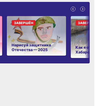
ЗАВЕРШЁН
ЗАВЕРШЁН
Нарисуй защитника
Как я отдыхаю 
Отечества — 2025
Хабаровском к