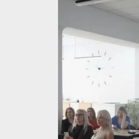
Обучение
для бизнес‑с
и бухгалтеров
в Советской Г
Мероприятие организовано в рамках
«Эффективная и конкурентная эконо
Фото:
Центр оказания услуг «Мой бизн
В Советской Гавани состоялось обу
для представителей бизнес‑сообщест
по бухгалтерскому учёту. Об этом с
регионального правительства. Встре
«Мой бизнес».
Мероприятие включало два тематиче
первого блока участники ознакомил
региональными мерами поддержки б
о возможностях финансовой помощи,
использования бренда «Сделано в Х
и получили практические рекоменда
по запуску и развитию собственного 