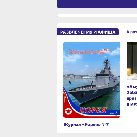
РАЗВЛЕЧЕНИЯ И АФИША
В ра
«Аму
Хаба
праз
и му
Журнал «Корея» №7