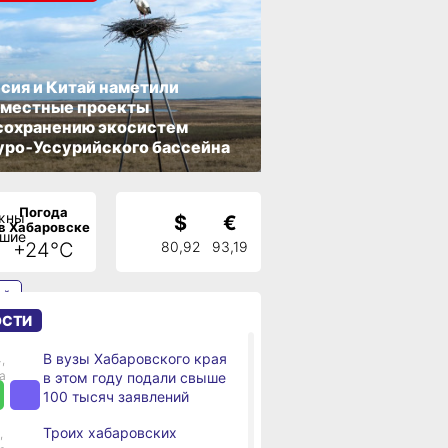
сия и Китай наметили
вместные проекты
сохранению экосистем
ро‑Уссурийского бассейна
Погода
рая
$
€
в Хабаровске
+24°C
80,92
93,19
ли
ай
ОСТИ
В вузы Хабаровского края
,
Я
а
в этом году подали свыше
100 тысяч заявлений
Троих хабаровских
,