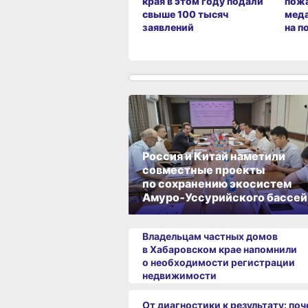
края в этом году подали
пож
свыше 100 тысяч
меда
заявлений
на п
Россия и Китай наметили
совместные проекты
по сохранению экосистем
Амуро‑Уссурийского бассей
Владельцам частных домов
в Хабаровском крае напомнили
о необходимости регистрации
недвижимости
От диагностики к результату: по