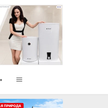
4073930
я
АЯ ПРИРОДА