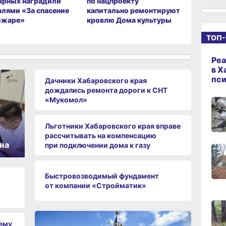
арных наградили
по нацпроекту
на общес
лями «За спасение
капитально ремонтируют
транспор
ожаре»
кровлю Дома культуры
слоганы 
15:08
и жителе
ТОП-
вчер
Реа
14:22
в Х
вчер
пс
Дачники Хабаровского края
дождались ремонта дороги к СНТ
«Мукомол»
13:4
вчер
Льготники Хабаровского края вправе
рассчитывать на компенсацию
на
при подключении дома к газу
13:06
вчер
Быстровозводимый фундамент
от компании «Стройматик»
12:19
чему
вчер