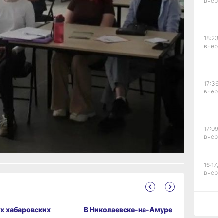
вчер
рофессиональное
изовали обучение
еподготовки
, по итогам которого
18:23
полнительно все
вчер
н‑платформе
риалов.
 ход капремонта
17:36
‑Амуре
вчер
дноклассники,
Телеграм
ал?
рустно
Злость
17:09
вчер
16:17,
вчер
х хабаровских
В Николаевске-на-Амуре
В Хабаро
15:44
вчер