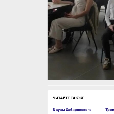
Второй блок был ориентирован на п
развитие бухгалтеров. Для них орган
по программе профессиональной пер
«Бухгалтерский учёт, анализ и аудит»
участники получили сертификаты. До
слушатели получили доступ к онлай
для самостоятельного освоения мате
В ТЕМУ:
Министр образования края проверил
госуниверситета в Комсомольске‑на
Читайте нас в соцсетях:
ВКонтакте
,
О
или
Яндекс.Дзен
и
МАКС
Как вам матери
Огонь!
Супер
Удивило
Г
Разочарование
ЧИТАЙТЕ ТАКЖЕ
В вузы Хабаровского
Трои