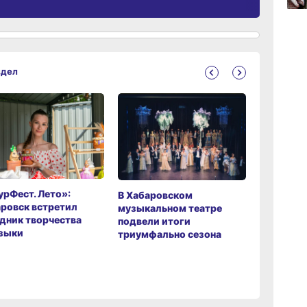
09:47
вчер
здел
09:31
вчер
08:05
вчер
рФест. Лето»:
Хабаров
В Хабаровском
ровск встретил
музыкаль
музыкальном театре
дник творчества
завершил
подвели итоги
зыки
мировой 
триумфально сезона