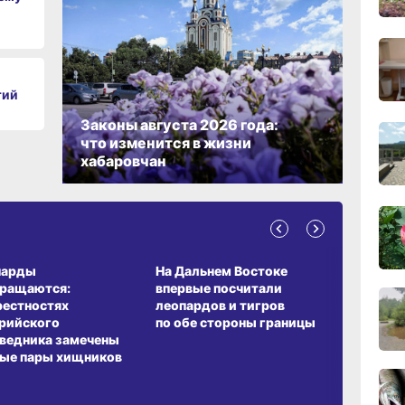
11:43
вчер
тий
11:09
Законы августа 2026 года:
вчер
что изменится в жизни
хабаровчан
10:33
вчер
А ОБИТАНИЯ
СРЕДА ОБИТАНИЯ
ЗЕМЛЯКИ
10:10
парды
На Дальнем Востоке
Пионовый
вчер
вращаются:
впервые посчитали
хабаровч
рестностях
леопардов и тигров
Воронкев
рийского
по обе стороны границы
ведника замечены
ые пары хищников
09:52
вчер