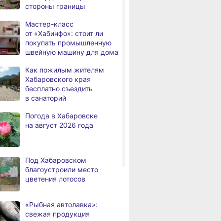
стороны границы
человек
Мастер-класс
В Хабаровске из горящей
,
от «Хабинфо»: стоит ли
а
квартиры на Чехова
покупать промышленную
эвакуировали 6 человек
швейную машину для дома
В трёх районах
,
Как пожилым жителям
а
Хабаровского края
Хабаровского края
установился высокий класс
бесплатно съездить
пожарной опасности
в санаторий
В угледобывающем районе
,
Погода в Хабаровске
а
Хабаровского края
на август 2026 года
модернизировали 4G
ВИТРИНА
ЛЬГОТЫ И ПЕНСИ
Правительство
,
 парк
Мастер-класс
Как пожилым
а
Хабаровского края
анки Олеси
от «Хабинфо»: стоит ли
Хабаровского
Под Хабаровском
возрождает
ич
покупать промышленную
бесплатно съ
благоустроили место
Дальневосточную студию
швейную машину
в санаторий
цветения лотосов
кинохроники
для дома
В команду крупного
,
«Рыбная автолавка»:
а
издательского дома
свежая продукция
требуется специалист