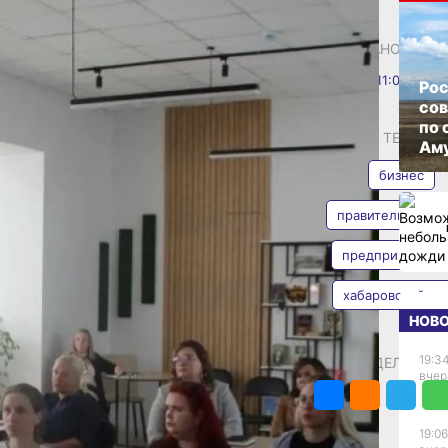
ообщества
ОПУБЛИКОВАНО
23 мая 2026 г., 11:06
 прошло
Рос
со
авани
по 
АВТОР
ТЕГИ
Аму
 национального проекта
бизнес
мика»
ес» / khabkrai.ru
правительство к
чающее мероприятие
ва и специалистов
предпринимате
Валерия
ообщили в пресс‑службе
Железная
чу провел Краевой центр
хабаровский кр
ских блока. В рамках
НОВ
ись с действующими
изнеса: узнали
19:34
ПОДЕЛИТЬС
вчер
 особенностях
абаровском крае»
ции экспертов
дела.
19:06