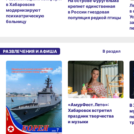
На острове Фуругельма
в Хабаровске
Л
крепнет единственная
модернизируют
в
в России гнездовая
психиатрическую
У
популяция редкой птицы
больницу
з
п
РАЗВЛЕЧЕНИЯ И АФИША
В раздел
«АмурФест. Лето»:
В
Хабаровск встретил
м
праздник творчества
п
и музыки
т