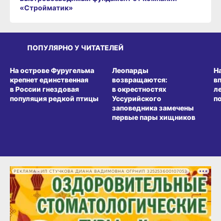
«Стройматик»
ПОПУЛЯРНО У ЧИТАТЕЛЕЙ
СРЕДА ОБИТАНИЯ
СРЕДА ОБИТАНИЯ
СР
На острове Фуругельма
Леопарды
Н
крепнет единственная
возвращаются:
в
в России гнездовая
в окрестностях
л
популяция редкой птицы
Уссурийского
п
заповедника замечены
первые пары хищников
РЕКЛАМА • ИП СТУЧКОВА ДИАНА ВАДИМОВНА ОГРНИП 325253600107053