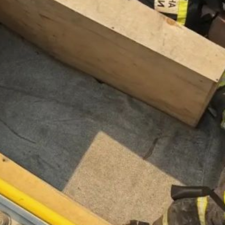
рамках этих заданий звенья
газодымозащитной службы должны
были собрать рукавную линию, провести
обследование помещений в условиях
нулевой видимости, найти и спасти двух
условных пострадавших, а также
эвакуировать газовый баллон.
Выполнение всех заданий происходило
в полной боевой экипировке массой
около 30 кг.
В текущий день программы участников
ожидают два новых этапа,
предусматривающих выполнение
заданий повышенной сложности.
В ТЕМУ:
Житель Хабаровского края получил срок
за хранение икры осетровых
Читайте нас в соцсетях:
ВКонтакте
,
Одноклассники,
Телеграм
или
Яндекс.Дзен
и
МАКС
Как вам материал?
Огонь!
Супер
Удивило
Грустно
Злость