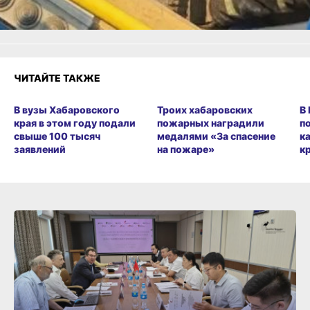
Разочарование
ЧИТАЙТЕ ТАКЖЕ
В вузы Хабаровского
Троих хабаровских
В
края в этом году подали
пожарных наградили
п
свыше 100 тысяч
медалями «За спасение
к
заявлений
на пожаре»
к