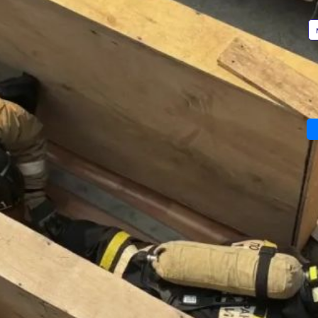
по выявлению лучшего звена
АВТОР
газодымозащитной службы МЧС России
Фото:
Пресс-служба ГУ МЧС России
Хабаровского края
В Хабаровске проводятся соревнования
по выявлению лучшего звена
газодымозащитной службы МЧС России
Валерия
в крае. Участниками состязаний стали
Железная
команды из 8‑го и 21‑го
пожарно‑спасательных отрядов,
Специализированной
пожарно‑спасательной части
и Специального управления ФПС № 24
МЧС России, сообщает пресс-служба ГУ
МЧС Хабаровского края.
Программа соревнований включает
теоретическую и практическую части.
На первом этапе участники сдали тест
по знаниям в области тушения пожаров,
работы со средствами индивидуальной
защиты органов дыхания и оказания
первой помощи. Практическая часть
состояла из выполнения упражнений
«Огневой дом» и «Автосервис». В