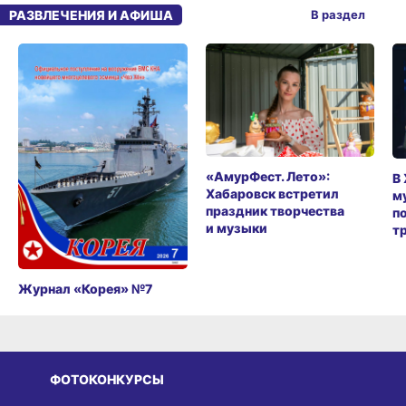
РАЗВЛЕЧЕНИЯ И АФИША
В раздел
«АмурФест. Лето»:
В
Хабаровск встретил
м
праздник творчества
п
и музыки
т
Журнал «Корея» №7
ФОТОКОНКУРСЫ