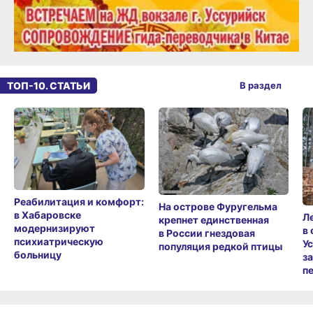
ТОП-10. СТАТЬИ
В раздел
Реабилитация и комфорт:
На острове Фуругельма
в Хабаровске
Л
крепнет единственная
модернизируют
в
в России гнездовая
психиатрическую
У
популяция редкой птицы
больницу
з
п