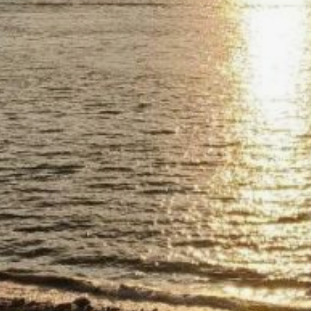
обратился в суд
с требованием обязать
аэропорт привести
очистные сооружения
в соответствие
с нормативами, ввести их
в эксплуатацию и получить
разрешение на сброс
сточных и дренажных вод.
Требования удовлетворены,
исполнение решения суда
находится на контроле
прокуратуры.
Дополнительно
по постановлению
транспортного прокурора
компания привлечена
к административной
ответственности по ст. 7.6
КоАП РФ (пользование
водным объектом
с нарушением
установленных условий).