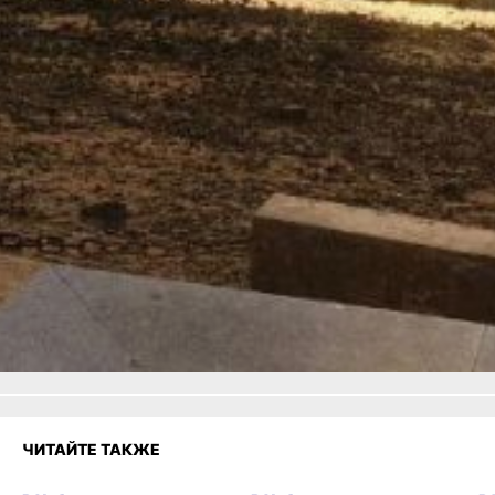
Назначен штраф в размере
50 тыс. рублей.
В ТЕМУ:
В Советской Гавани
улучшили мобильный
интернет — скорость
выросла на 35 %
Читайте нас в соцсетях:
ВКонтакте
,
Одноклассники,
Телеграм
или
Яндекс.Дзен
и
МАКС
Как вам материал?
Огонь!
Супер
Удивило
Грустно
Злость
Разочарование
ЧИТАЙТЕ ТАКЖЕ