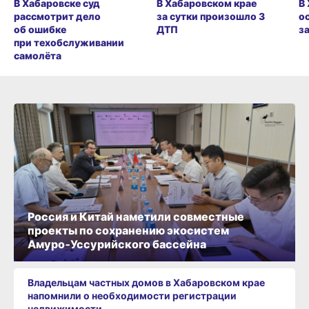
В Хабаровске суд
В Хабаровском крае
В
рассмотрит дело
за сутки произошло 3
о
об ошибке
ДТП
з
при техобслуживании
самолёта
Россия и Китай наметили совместные
проекты по сохранению экосистем
Амуро‑Уссурийского бассейна
Владельцам частных домов в Хабаровском крае
напомнили о необходимости регистрации
недвижимости