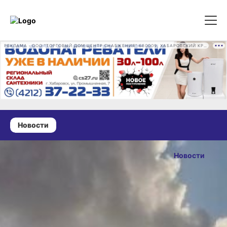
РЕКЛАМА • ООО "ТОРГОВЫЙ ДОМ ЦЕНТР СНАБЖЕНИЯ" 680009, ХАБАРОВСКИЙ КРАЙ, ГОРОД ХАБАРОВСК, ПРОМЫШЛЕННАЯ УЛ., Д. 7 ОГРН 1162724073930
Новости
19 мая 2026 г., 13:10
Прокуратура
Новости
выявила
ОПУБЛИКОВАНО
загрязнение
19 мая 2026 г., 13:10
Амура из‑за
аэропорта