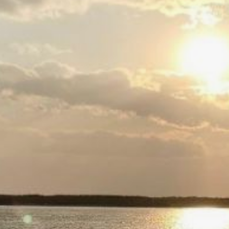
по обслуживанию очистных
сооружений. Объекты
находятся в захламлённом
состоянии, отсутствуют
необходимые фильтрующие
компоненты и насосное
оборудование. В результате
сточные воды,
образующиеся в том числе
при противообледенительной
обработке воздушных судов,
сбрасываются в реку Амур
без оформленного
разрешения
на использование водного
объекта.
Транспортный прокурор
направил руководству
авиапредприятия
представление
об устранении нарушений,
но необходимые меры не
были приняты. В связи
с этим надзорный орган