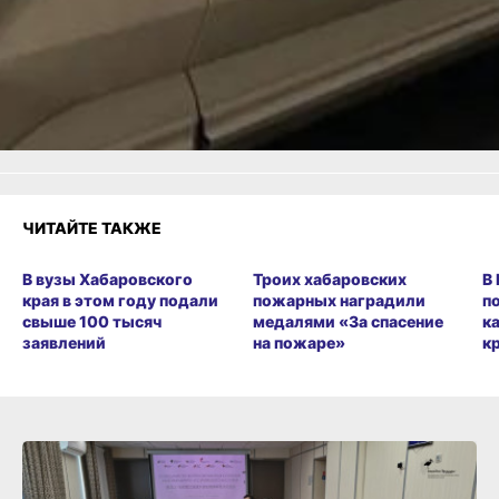
Как вам материал?
Огонь!
Супер
Удивило
Грустно
Злость
Разочарование
ЧИТАЙТЕ ТАКЖЕ
В вузы Хабаровского
Троих хабаровских
В
края в этом году подали
пожарных наградили
п
свыше 100 тысяч
медалями «За спасение
к
заявлений
на пожаре»
к