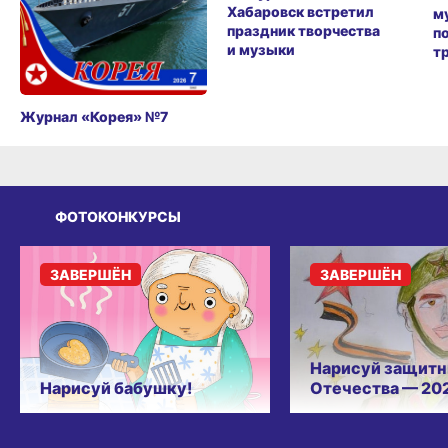
Хабаровск встретил
м
праздник творчества
п
и музыки
т
Журнал «Корея» №7
ФОТОКОНКУРСЫ
ЗАВЕРШЁН
ЗАВЕРШЁН
Нарисуй защитн
Нарисуй бабушку!
Отечества — 20