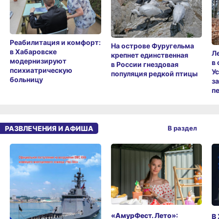
Реабилитация и комфорт:
На острове Фуругельма
в Хабаровске
Л
крепнет единственная
модернизируют
в
в России гнездовая
психиатрическую
У
популяция редкой птицы
больницу
з
п
РАЗВЛЕЧЕНИЯ И АФИША
В раздел
«АмурФест. Лето»:
В