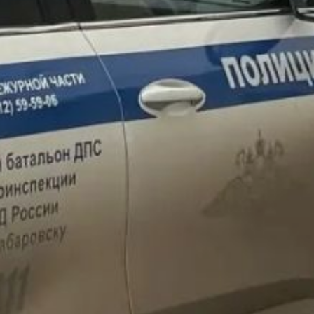
средствами без права
управления либо лицами,
лишёнными такого права
(11 — в Хабаровске).
Данные отражают общую
картину соблюдения
правил дорожного
движения в регионе
за отчётные сутки
и направлены
на повышение
осведомлённости
участников дорожного
движения о текущей
ситуации.
В ТЕМУ:
Около 100 млн рублей
направят на ремонт
участка дороги к посёлку
Монгохто
Читайте нас в соцсетях:
ВКонтакте
,
Одноклассники,
Телеграм
или
Яндекс.Дзен
и
МАКС