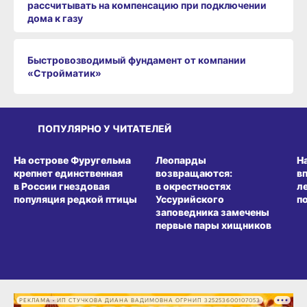
рассчитывать на компенсацию при подключении
дома к газу
Быстровозводимый фундамент от компании
«Стройматик»
ПОПУЛЯРНО У ЧИТАТЕЛЕЙ
СРЕДА ОБИТАНИЯ
СРЕДА ОБИТАНИЯ
СР
На острове Фуругельма
Леопарды
Н
крепнет единственная
возвращаются:
в
в России гнездовая
в окрестностях
л
популяция редкой птицы
Уссурийского
п
заповедника замечены
первые пары хищников
РЕКЛАМА • ИП СТУЧКОВА ДИАНА ВАДИМОВНА ОГРНИП 325253600107053