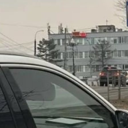
Сотрудники ГИБДД
за отчётный период
выявили 329 нарушений
правил дорожного
движения. В числе
зафиксированных
правонарушений — 19
случаев управления ТС
в состоянии опьянения,
из которых 8 были
зарегистрированы
в городе Хабаровске.
Кроме того, выявлено 8
фактов непредоставления
преимущества
пешеходам на переходах
(6 — в Хабаровске), 11
нарушений правил
перехода дороги
пешеходами (3 —
в краевой столице) и 29
случаев управления
транспортными