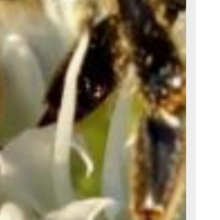
ению
м.
огии
Е.О.
ой
Н.Н.
мощь
х
ачей-
также
х