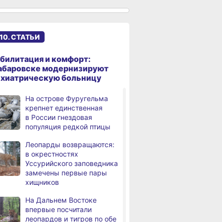
сантиметров
Житель Хабаровского края
,
а
перевёл мошенникам
10. СТАТЬИ
свыше миллиона рублей
В Хабаровске суд
,
билитация и комфорт:
а
рассмотрит дело об ошибке
абаровске модернизируют
при техобслуживании
ихиатрическую больницу
самолёта
На острове Фуругельма
В Хабаровском крае
,
крепнет единственная
а
за сутки произошло 3
в России гнездовая
дорожно-транспортных
популяция редкой птицы
происшествий
Леопарды возвращаются:
В Хабаровске косметолог
в окрестностях
а
осуждена
Уссурийского заповедника
за мошенничество
замечены первые пары
хищников
В Хабаровске потушили
а
крупный пожар
На Дальнем Востоке
в деревянном доме
впервые посчитали
леопардов и тигров по обе
Более сотни граждан
4,