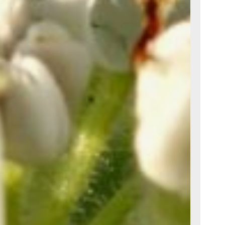
и
ек. А
250
оду.
сь
нь
. На
тета
енов