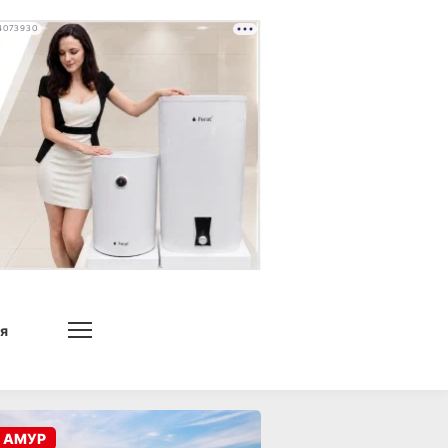
4073930
я
 АМУР