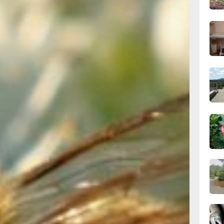
ссия
вчер
.
ую
09:28
ер,
вчер
08:0
вчер
06.0
кое
т
06.0
тной
него
06.0
 И