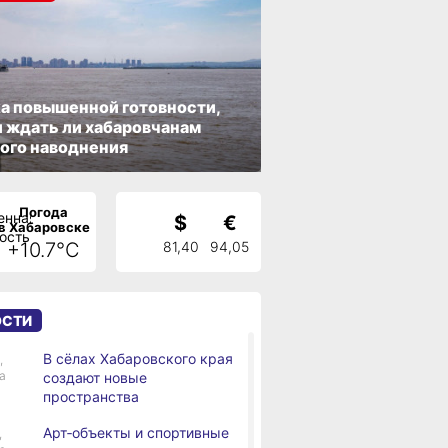
а повышенной готовности,
 ждать ли хабаровчанам
ого наводнения
Погода
$
€
в Хабаровске
+10.7°C
81,40
94,05
ОСТИ
В сёлах Хабаровского края
,
а
создают новые
пространства
Арт‑объекты и спортивные
,