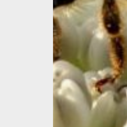
систематизировать сведения по леч
травм были сделаны ещё Гиппократо
Большой вклад в развитие травматол
внесли знаменитые медики: А. Паре, 
Мухин, Н.И. Пирогов, А.А. Бобров, М.
Киршнер, В. Шерман и др. Среди
представителей советской школы
травматологии нельзя обойти сторон
имена таких людей, как Р.Р. Вреден, 
Приоров, Г.И. Турнер, М.И. Ситенко
и других.
Сегодня в России первоочередными
инстанциями по оказанию помощи
при получении травмы остаются
травматологические пункты
и специальные кабинеты
при поликлиниках. Стационарная по
больным оказывается в специальны
отделениях больниц. Подготовкой вр
специалистов занимаются кафедры
травматологии и ортопедии высших
медицинских учебных заведений, а 
кафедры военно-полевой хирургии
высших военно-медицинских учебны