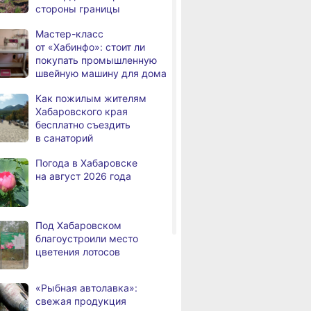
стороны границы
а
с инвалидностью
трудоустроены
Мастер-класс
в Хабаровском крае
от «Хабинфо»: стоит ли
покупать промышленную
Магнитные бури,
,
швейную машину для дома
а
радиационный фон и пробки
в Хабаровске 7 августа
Как пожилым жителям
Хабаровского края
Какой сегодня день: День
3,
бесплатно съездить
а
маяка
в санаторий
В вузы Хабаровского края
8.2026
Погода в Хабаровске
в этом году подали свыше
на август 2026 года
100 тысяч заявлений
Троих хабаровских
8.2026
пожарных наградили
Под Хабаровском
медалями «За спасение
благоустроили место
на пожаре»
цветения лотосов
В Николаевске-на-Амуре
8.2026
по нацпроекту капитально
«Рыбная автолавка»:
ремонтируют кровлю Дома
свежая продукция
культуры