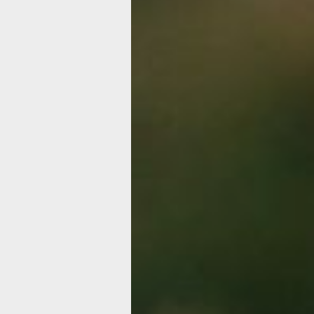
Какой сегодня
день:
Всемирный де
пчёл
Фото:
pxhere.com
Всемирный день пчёл
Пчёлы — насекомые из отряда
перепончатокрылых. Чаще всего они
тёмно‑коричневого или чёрного цвет
с полосками, размером около 1—1,5 
покрыты мелкими волосками. Питаю
нектаром и пыльцой, которую собир
с цветов длинным хоботком.
Живут большими семьями (в одной 
может быть до десятков тысяч особе
с чёткой структурой: матка, рабочие
пчёлы и трутни. Пчёлы переносят пы
между цветами, помогая растениям
плодоносить. Без них резко упадёт