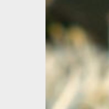
современного пчеловодства. Он род
в Словении 20 мая 1734 года и сдела
пчеловодство своей основной
деятельностью, значительно преуспе
на этом поприще, сумев даже написа
пособие, напечатанное в 1771 году
на немецком языке.
В этот день такж
отмечают
Европейский день моря
Европейский день моря был создан
в рамках комплексной морской поли
ЕС, запущенной в 2007 году. Инициа
направлена на повышение
осведомленности граждан о значени
морей для экономики, экологии
и культуры. Особый акцент делается
на устойчивое развитие: борьбу
с загрязнением, сохранение
биоразнообразия и рациональное
использование ресурсов. Эти пробл
обсуждаются не только в ЕС, но и