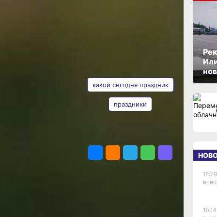
ОПУБЛИКОВАНО
20 мая 2026 г., 08:01
нь
Рек
Или
АВТОР
ТЕГИ
нов
какой сегодня праздник
праздники
а
Наталья
см,
Евона
тся
ПОДЕЛИТЬСЯ
ают
НОВ
семье
й)
18:28
вчер
льцу
18:14