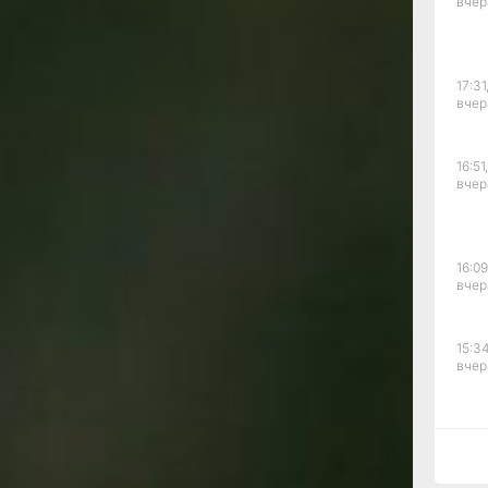
вчер
также
лис,
17:31
ния,
вчер
,
,
16:51,
вчер
ацией
16:09
ила
вчер
ный
15:34
твие
вчер
м
ов
15:03
нше,
вчер
ников