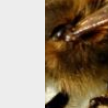
Первые джинсы произвел и продал в
году американец Леви Страусс. Это 
прочные штаны из парусины с боль
количеством карманов. Вскоре Стра
основал свою фирму по пошиву оде
для рабочих. 20 мая 1873 года комп
получила патент на пошив джинсов. 
году на джинсах появилась известна
и сегодня кожаная бирка с изображ
двух лошадей, которые пытаются
разорвать штаны.
Всемирный день травматолога
Греческое происхождение термина
«травматология» раскрывает его
содержание в широком смысле — эт
наука, изучающая раны и поврежден
их профилактику и способы лечения.
История и археология позволяют
предположить, что ещё в Древнем М
люди пытались лечить последствия т
делая операции по сращиванию
переломов конечностей и даже кост
черепа. Первые попытки