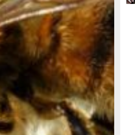
 1850
были
06.0
шим
усс
жды
ания
В 1886
06.0
я
ением
о
ия,
ире
равм,
ей