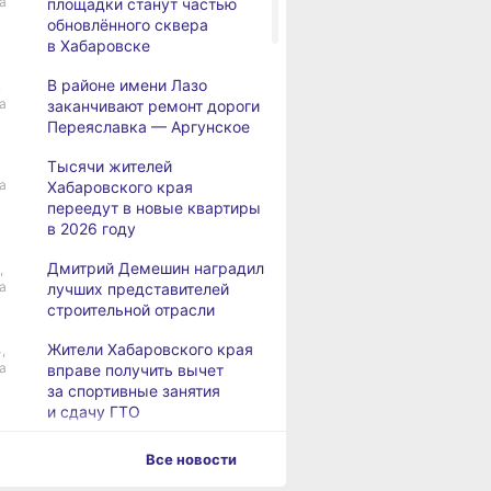
а
площадки станут частью
обновлённого сквера
в Хабаровске
В районе имени Лазо
,
а
заканчивают ремонт дороги
Переяславка — Аргунское
Тысячи жителей
а
Хабаровского края
переедут в новые квартиры
в 2026 году
Дмитрий Демешин наградил
,
а
лучших представителей
строительной отрасли
Жители Хабаровского края
,
а
вправе получить вычет
за спортивные занятия
и сдачу ГТО
В Хабаровске уровень
,
Все новости
а
Амура достиг 427