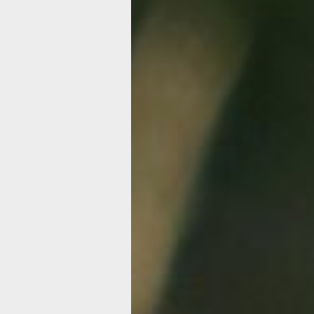
урожайность многих культур, таких
как фрукты, овощи, ягоды, орехи, а 
кофе и шоколад.
Пчёлы производят мёд, воск и пропо
а главное — опыляют цветущие расте
что важно для сельского хозяйства
и экосистемы в целом. Помимо мёда
пчёлы дают человеку воск, прополис
маточное молочко и другие ценные
вещества, которые используются
в питании, медицине и косметике.
В 2016 году Республика Словения
совместно с Международной Федер
пчеловодческих организаций выступ
с предложением установить Всемир
день пчёл, подчёркивая роль этих
насекомых в вопросах опыления,
повышения урожайности и как следс
продовольственной безопасности.
В качестве даты празднования было
выбрано 20 мая — в память об одно
из выдающихся пчеловодов, новатор
этого вида деятельности — Антоне Я
считающимся одним из основополож