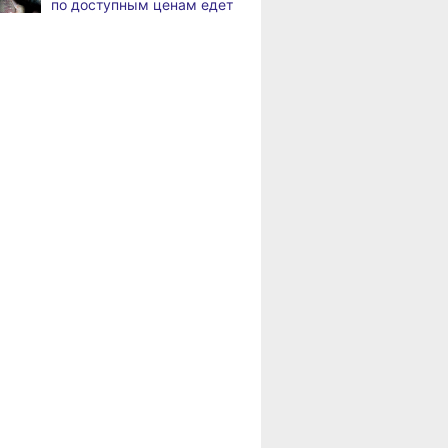
по доступным ценам едет
в районы Хабаровского
В Хабаровске
8.2026
края
на общественный транспорт
наносят слоганы
Пенсионерам
для туристов и жителей
Хабаровского края
положена доплата
В Николаевске-на-Амуре
8.2026
за иждивенцев
появится «умная»
спортивная площадка