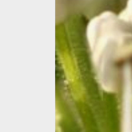
заведений.
День Волги
Волга — одна из крупнейших рек
не только в России, но и в Европе. Ее
протяженность составляет 3,5 тыс.
километров. Площадь бассейна,
занимающего 8 процентов территори
России, — 1,5 миллиона квадратных
километров. В районе бассейна реки
проживает более 60 миллионов челов
ежегодно по Волге стекает порядка 
кубических километров воды.
Впервые День Волги прошел в 2008 г
Затем к празднованию присоединили
и другие регионы России. Среди них
Волгоградская, Астраханская,
Ярославская, Самарская области,
Республика Татарстан.
Всемирный день метрологии или Де
метрологии и стандартизации
Этот профессиональный праздник
метрологов берёт начало в 1999 году
88 заседании Международного коми
мер и весов представители стран-чл