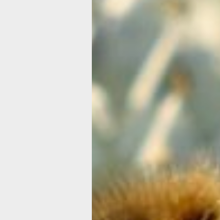
на международных форумах, где Ро
сотрудничает с другими странами
для снижения нефтяного загрязнения
Россия, как единственная страна,
омываемая 12 морями, играет важн
роль в морской экосистеме. Наприм
Берингово море — самое большое
и холодное в РФ, а Азовское — самое
маленькое и тёплое, где летом вода
прогревается до +32°C. Однако
экологические вызовы остаются
критическими: в Чёрном море из-за
сероводорода жизнь сосредоточена
на глубине до 200 метров, а Каспийс
море, ранее обеспечивавшее 90%
мировой черной икры, теперь требуе
строгой охраны осетровых.
День рождения джинсов
Джинсы — это прочные брюки из пло
хлопковой ткани (денима), обычно си
цвета. Они удобные, долговечные
и подходят почти для любого случая.
изначально джинсы были рабочей
одеждой.