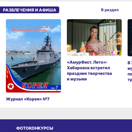
РАЗВЛЕЧЕНИЯ И АФИША
В раздел
«АмурФест. Лето»:
В
Хабаровск встретил
м
праздник творчества
п
и музыки
т
Журнал «Корея» №7
ФОТОКОНКУРСЫ