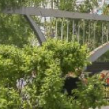
радиационной обстановки
на территории края
функционирует сеть из 59
мониторинговых постов. Из
них 34 предназначены
для радиационного
контроля. Дополнительно
работают 25 постов,
оснащённых комплексной
системой мониторинга,
которая позволяет
отслеживать
и анализировать
распространение
потенциально опасных
веществ в окружающей
среде. Посты расположены
в 17 муниципальных
образованиях края.
По информации «Яндекс.
Пробки», на дорогах
Хабаровска в утренние
часы затруднения
движения не наблюдается.