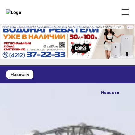
РЕКЛАМА • ООО "ТОРГОВЫЙ ДОМ ЦЕНТР СНАБЖЕНИЯ" 680009, ХАБАРОВСКИЙ КРАЙ, ГОРОД ХАБАРОВСК, ПРОМЫШЛЕННАЯ УЛ., Д. 7 ОГРН 1162724073930
Новости
16 мая 2026 г., 09:21
Магнитные
Новости
бури,
ОПУБЛИКОВАНО
радиационный
16 мая 2026 г., 09:21
фон и пробки
в Хабаровске