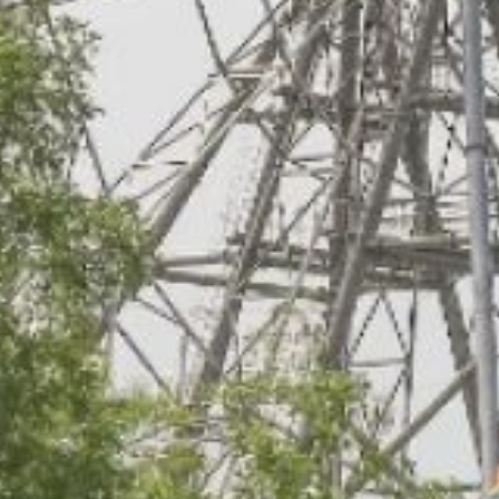
Возможны перепады
настроения, общая
усталость, головные боли.
Однако во второй половине
дня уровень магнитной
активности уменьшится
до 4 баллов. Это
соответствует малой
магнитной буре. В
некоторых случаях люди,
чувствительные
к изменениям погоды,
могут ощутить небольшое
недомогание.
Согласно данным ГУ МЧС
России по Хабаровскому
краю, солнечная
активность — низкая,
а геомагнитное поле —
спокойное. Повышение
радиационного фона
на территории региона
также не прогнозируется.
Для контроля