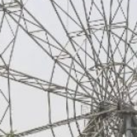
на магнитные бури
варьируется: некоторые
люди начинают испытывать
дискомфорт за 2 — 3 дня
до начала бурь, другие —
во время их проявления,
а третьи — спустя день-
два после окончания.
Уровень магнитных бурь
измеряется по шкале от 1
до 8 баллов, где 1
обозначает отсутствие
негативных воздействий,
а 8 — экстремальный
магнитный шторм.
16 мая в Хабаровском крае
в течение дня
прогнозируются колебания
магнитных возмущений. В
первой половине дня
прогнозируются умеренные
магнитные возмущения,
оцениваемые в 5 баллов.