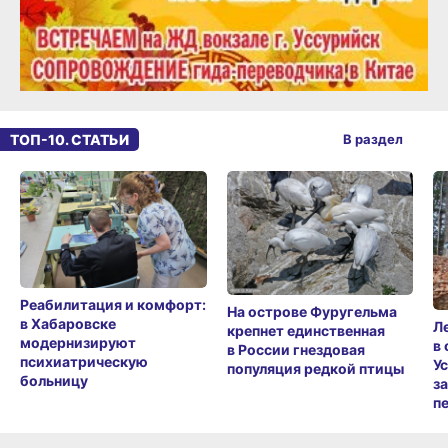
ТОП-10. СТАТЬИ
В раздел
Реабилитация и комфорт:
На острове Фуругельма
в Хабаровске
Л
крепнет единственная
модернизируют
в
в России гнездовая
психиатрическую
У
популяция редкой птицы
больницу
з
п