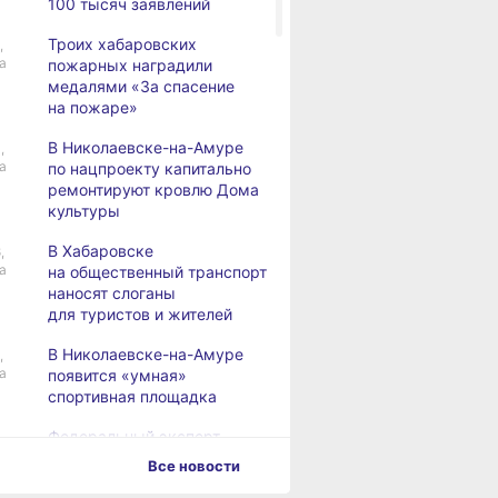
100 тысяч заявлений
Троих хабаровских
,
а
пожарных наградили
медалями «За спасение
на пожаре»
В Николаевске-на-Амуре
,
а
по нацпроекту капитально
ремонтируют кровлю Дома
культуры
В Хабаровске
,
а
на общественный транспорт
наносят слоганы
для туристов и жителей
В Николаевске-на-Амуре
,
а
появится «умная»
спортивная площадка
Федеральный эксперт
а
высоко оценил спортивную
Все новости
инфраструктуру