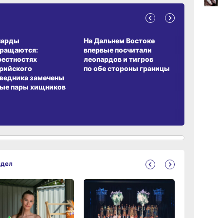
09:52
вчер
А ОБИТАНИЯ
СРЕДА ОБИТАНИЯ
ЗЕМЛЯКИ
парды
На Дальнем Востоке
Пионовый
вращаются:
впервые посчитали
хабаровч
рестностях
леопардов и тигров
Воронкев
09:47
рийского
по обе стороны границы
вчер
ведника замечены
ые пары хищников
09:31
вчер
здел