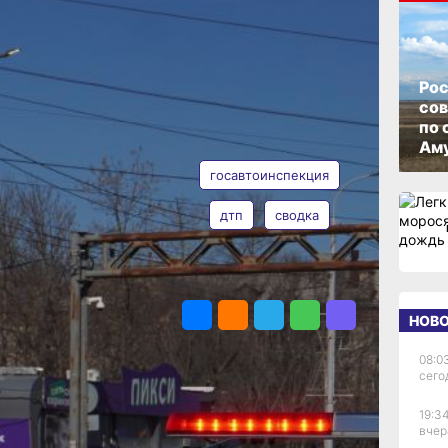
м
ОПУБЛИКОВАНО
14 мая 2026 г., 13:40
Рос
со
по 
АВТОР
ТЕГИ
Аму
госавтоинспекция
дтп
сводка
Таисия
е
Субботина
ПОДЕЛИТЬСЯ
НОВ
 8
08:0
сего
наезд
19:34
роги.
вчер
ке