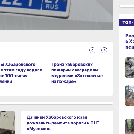
15:44
вчер
ание
ТОП-
15:08
Реа
вчер
в Х
пс
14:22
вчер
зы Хабаровского
Троих хабаровских
В Никола
 в этом году подали
пожарных наградили
по нацпр
е 100 тысяч
медалями «За спасение
капиталь
лений
на пожаре»
кровлю Д
13:4
вчер
13:06
вчер
Дачники Хабаровского края
дождались ремонта дороги к СНТ
«Мукомол»