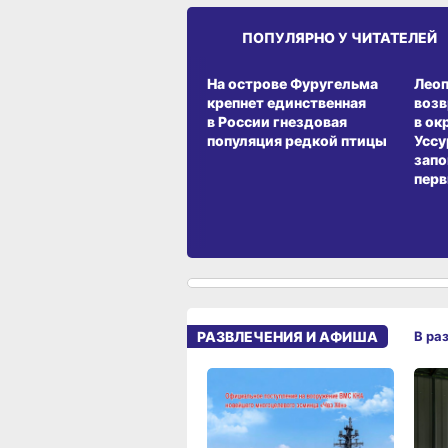
ПОПУЛЯРНО У ЧИТАТЕЛЕЙ
СРЕДА ОБИТАНИЯ
СРЕД
На острове Фуругельма
Лео
крепнет единственная
воз
в России гнездовая
в ок
популяция редкой птицы
Уссу
запо
перв
РАЗВЛЕЧЕНИЯ И АФИША
В ра