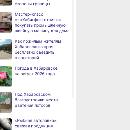
стороны границы
За сутки в Хабаровском
,
Мастер-класс
а
крае в 4 ДТП пострадали 10
от «Хабинфо»: стоит ли
человек
покупать промышленную
швейную машину для дома
В Хабаровске из горящей
,
а
квартиры на Чехова
Как пожилым жителям
эвакуировали 6 человек
Хабаровского края
бесплатно съездить
В трёх районах
,
в санаторий
а
Хабаровского края
установился высокий класс
Погода в Хабаровске
пожарной опасности
на август 2026 года
В угледобывающем районе
,
а
Хабаровского края
модернизировали 4G
Под Хабаровском
благоустроили место
Правительство
,
цветения лотосов
а
Хабаровского края
возрождает
Дальневосточную студию
«Рыбная автолавка»:
кинохроники
свежая продукция