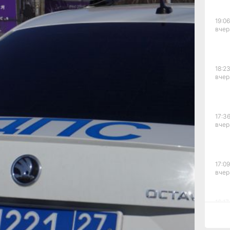
й
19:06
вчер
равил
18:23
вчер
). 17
ходов
9
да (3
17:36
вляли
вчер
ишены
лей
17:09
вчер
16:17,
вчер