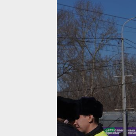
В Хабаровско
крае 13 мая
в ДТП
пострадали 8
человек
Подросток на мотоцикле разбился
в Ванино
Фото:
Таисия Субботина
13 мая 2026 года в Хабаровском кра
зарегистрировано 5 дорожно-
транспортных происшествий. Как
сообщили в Госавтоинспекции
Хабаровского края, в них пострадали
человек, один из которых
несовершеннолетний.
Три аварии — столкновения, одна — 
на пешехода, ещё одна — съезд с до
Именно при съезде с дороги в посёл