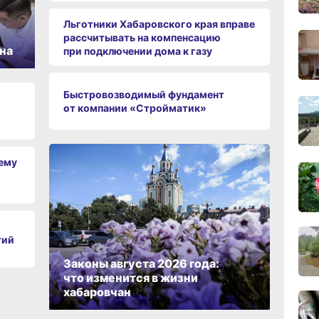
Льготники Хабаровского края вправе
12:19
рассчитывать на компенсацию
вчер
на
при подключении дома к газу
11:43
вчер
Быстровозводимый фундамент
от компании «Стройматик»
11:09
вчер
чему
10:33
вчер
тий
10:10
вчер
Законы августа 2026 года:
что изменится в жизни
хабаровчан