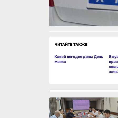
Как вам материал?
Огонь!
Супер
Удивило
Грустно
Злость
Разочаров
ЧИТАЙТЕ ТАКЖЕ
Какой сегодня день: День
В ву
маяка
края
свыш
заяв