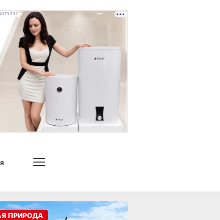
4073930
я
АЯ ПРИРОДА