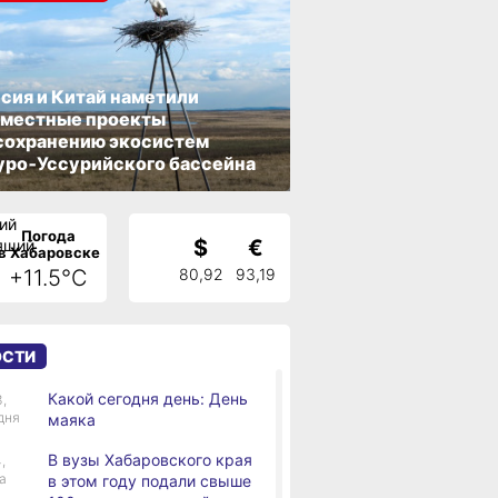
сия и Китай наметили
вместные проекты
сохранению экосистем
ро‑Уссурийского бассейна
Погода
$
€
в Хабаровске
+11.5°C
80,92
93,19
ОСТИ
Какой сегодня день: День
3,
дня
маяка
В вузы Хабаровского края
,
а
в этом году подали свыше