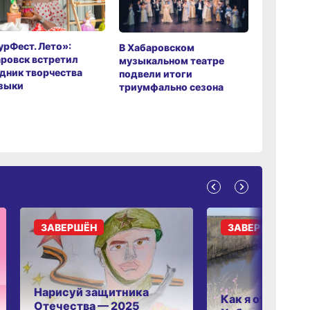
рФест. Лето»:
Хабаров
В Хабаровском
ровск встретил
музыкаль
музыкальном театре
дник творчества
завершил
подвели итоги
зыки
мировой 
триумфально сезона
ЗАВЕРШЁН
ЗАВЕРШЁН
Нарисуй защитника
Как я отдыхаю 
Отечества — 2025