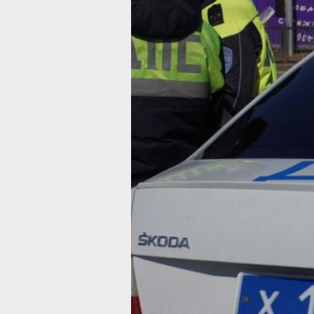
Ванино на улице Береговой 14-летни
водитель мотоцикла не справился
с управлением и врезался в дерево.
Подросток госпитализирован
в хирургическое отделение районной
больницы. Погибших нет.
За сутки выявлено 397 нарушений п
дорожного движения. Задержаны 12
нетрезвых водителей (5 в Хабаровске
автомобилистов не пропустили пеше
на переходах (8 в краевой столице). 
пешеходов нарушили правила перехо
в Хабаровске). Ещё 29 человек упра
автомобилями без прав либо были л
права управления (12 в Хабаровске).
Госавтоинспекция призывает родите
контролировать доступ детей
к мототранспорту.
В ТЕМУ:
Магнитные бури, радиационный фон
и пробки в Хабаровске 14 мая
Читайте нас в соцсетях:
ВКонтакте
,
Одноклассники,
Телеграм
или
Яндекс.Дзен
и
МАКС