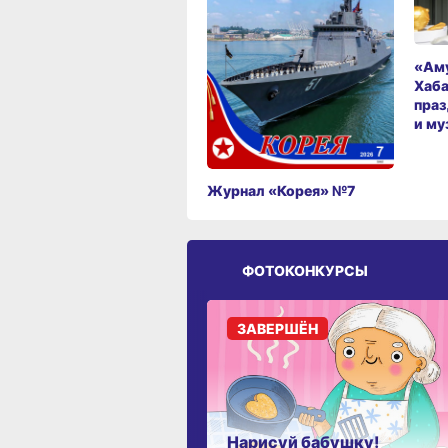
«Аму
Хаба
праз
и му
Журнал «Корея» №7
ФОТОКОНКУРСЫ
ЗАВЕРШЁН
Нарисуй бабушку!