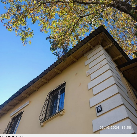
района и компания
не обеспечили непрерывность
электроснабжения и не
восстановили подачу
в установленные сроки.
По результатам проверки
прокурор района внёс
представления главе
администрации
и генеральному директору
ресурсоснабжающей
организации. Требования
прокурора были
удовлетворены,
электроснабжение населения
и иных потребителей
восстановлено.
На основании постановлений
прокурора генеральный
директор и юридическое лицо
компании привлечены
к административной
ответственности по ч. 2 ст. 7.23