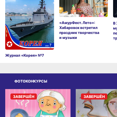
«АмурФест. Лето»:
В
Хабаровск встретил
м
праздник творчества
п
и музыки
т
Журнал «Корея» №7
ФОТОКОНКУРСЫ
ЗАВЕРШЁН
ЗАВЕРШЁН