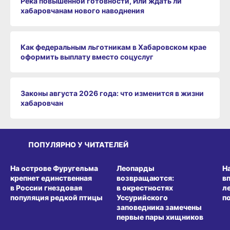
Река повышенной готовности, Или ждать ли
хабаровчанам нового наводнения
Как федеральным льготникам в Хабаровском крае
оформить выплату вместо соцуслуг
Законы августа 2026 года: что изменится в жизни
хабаровчан
ПОПУЛЯРНО У ЧИТАТЕЛЕЙ
СРЕДА ОБИТАНИЯ
СРЕДА ОБИТАНИЯ
СР
На острове Фуругельма
Леопарды
Н
крепнет единственная
возвращаются:
в
в России гнездовая
в окрестностях
л
популяция редкой птицы
Уссурийского
п
заповедника замечены
первые пары хищников