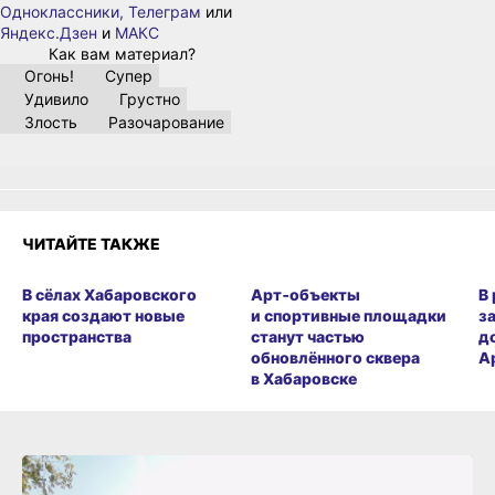
Одноклассники,
Телеграм
или
Яндекс.Дзен
и
МАКС
Как вам материал?
Огонь!
Супер
Удивило
Грустно
Злость
Разочарование
ЧИТАЙТЕ ТАКЖЕ
В сёлах Хабаровского
Арт‑объекты
В
края создают новые
и спортивные площадки
з
пространства
станут частью
д
обновлённого сквера
А
в Хабаровске