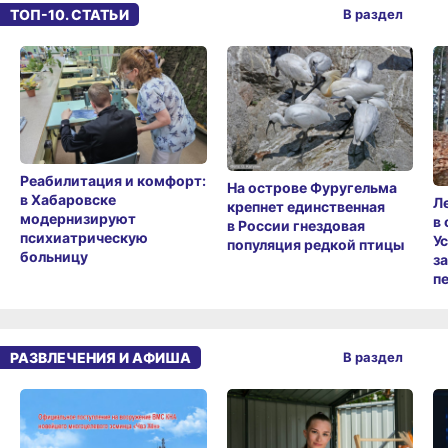
ТОП-10. СТАТЬИ
В раздел
Реабилитация и комфорт:
На острове Фуругельма
в Хабаровске
Л
крепнет единственная
модернизируют
в
в России гнездовая
психиатрическую
У
популяция редкой птицы
больницу
з
п
РАЗВЛЕЧЕНИЯ И АФИША
В раздел