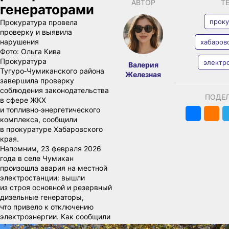
АВТОР
Т
генераторами
проку
Прокуратура провела
проверку и выявила
нарушения
хабаров
Фото:
Ольга Кива
Прокуратура
электр
Валерия
Тугуро‑Чумиканского района
Железная
завершила проверку
соблюдения законодательства
ПОДЕ
в сфере ЖКХ
и топливно‑энергетического
комплекса, сообщили
в прокуратуре Хабаровского
края.
Напомним, 23 февраля 2026
года в селе Чумикан
произошла авария на местной
электростанции: вышли
из строя основной и резервный
дизельные генераторы,
что привело к отключению
электроэнергии. Как сообщили
в ведомстве, администрация