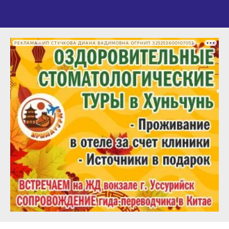
РЕКЛАМА • ИП СТУЧКОВА ДИАНА ВАДИМОВНА ОГРНИП 325253600107053