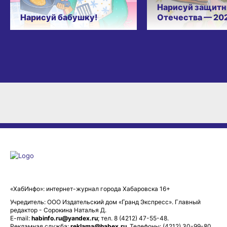
Нарисуй защитн
Нарисуй бабушку!
Отечества — 20
«ХабИнфо»: интернет-журнал города Хабаровска 16+
Учредитель: ООО Издательский дом «Гранд Экспресс». Главный
редактор - Сорокина Наталья Д.
E-mail:
habinfo.ru@yandex.ru
; тел. 8 (4212) 47-55-48.
Рекламная служба:
reklama@habex.ru
. Телефоны: (4212) 30-99-80,