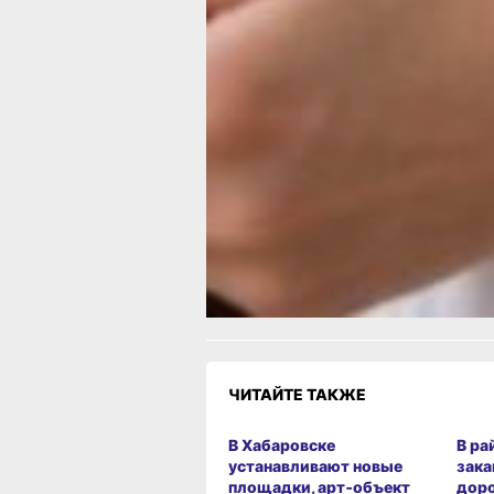
в Севастополе.
Источник: calend.ru, my-cal
rus.team/holidays, kakoj-se
prazdn
В ТЕМУ:
Шашлычная пора, или Загородный пи
теряет привлекательность
Читайте нас в соцсетях:
ВКонтакте
,
Одноклассники,
Телеграм
или
Яндек
и
МАКС
Как вам материал?
Огонь!
Супер
Удивило
Грустно
Злость
Разочаров
ЧИТАЙТЕ ТАКЖЕ
В Хабаровске
В ра
устанавливают новые
зака
площадки, арт‑объект
дор