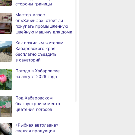
стороны границы
дня
радиационный фон и пробки
в Хабаровске 7 августа
Мастер-класс
от «Хабинфо»: стоит ли
Какой сегодня день: День
3,
покупать промышленную
дня
маяка
швейную машину для дома
В вузы Хабаровского края
,
Как пожилым жителям
а
в этом году подали свыше
Хабаровского края
100 тысяч заявлений
бесплатно съездить
в санаторий
Троих хабаровских
,
а
пожарных наградили
Погода в Хабаровске
медалями «За спасение
на август 2026 года
на пожаре»
В Николаевске-на-Амуре
,
а
по нацпроекту капитально
Под Хабаровском
ремонтируют кровлю Дома
благоустроили место
культуры
цветения лотосов
В Хабаровске
,
а
на общественный транспорт
«Рыбная автолавка»:
наносят слоганы
свежая продукция
для туристов и жителей