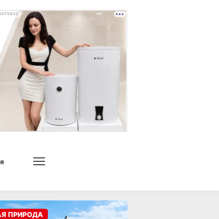
4073930
я
АЯ ПРИРОДА