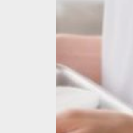
оккупантами были созданы
многочисленные концлагеря и тюрь
Карательные подразделения провод
политику геноцида, уничтожалось м
население и военнопленные,
осуществлялась политика Холокоста.
Крымская операция началась 8 апре
1944 года и вошла в историю как одн
из важнейших наступательных опера
Великой Отечественной войны. Ее ц
стало освобождение Крымского
полуострова, важного стратегическо
плацдарма на Черноморском театре
военных действий.
В ходе такого масштабного наступле
советских войск удалось полностью
очистить полуостров от немецко-
фашистских захватчиков. 12 мая 194
остатки немецких войск капитулиров
этот день завершилась Крымская
наступательная операция. Десятки
вражеских транспортных судов был
потоплены, а Черноморский флот ве
на свою главную военно-морскую ба