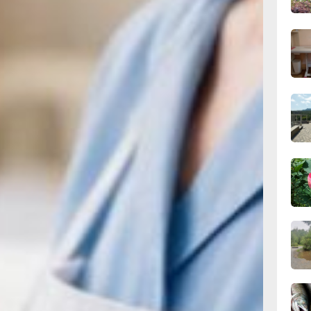
ла
сего
я 20
м
ки
08:0
й
сего
не
ась
19:34
торой
вчер
19:06
вчер
м
18:23
кому
вчер
сти
ижение
17:36
вчер
ную
,