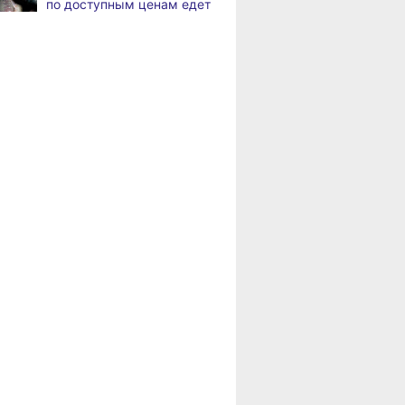
по доступным ценам едет
в районы Хабаровского
В Николаевске-на-Амуре
,
края
а
появится «умная»
спортивная площадка
Пенсионерам
Хабаровского края
Федеральный эксперт
положена доплата
а
высоко оценил спортивную
за иждивенцев
инфраструктуру
Хабаровского края