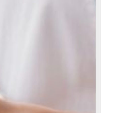
мы.
или
ирное
ля
а
ций
елью
го
ния
4 года
али. В
и
рнулся
зу