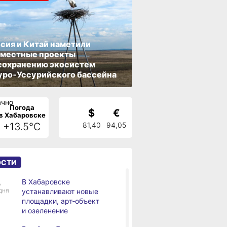
сия и Китай наметили
вместные проекты
сохранению экосистем
ро‑Уссурийского бассейна
Погода
$
€
в Хабаровске
+13.5°C
81,40
94,05
ОСТИ
В Хабаровске
,
дня
устанавливают новые
площадки, арт‑объект
и озеленение