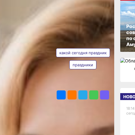
ОПУБЛИКОВАНО
12 мая 2026 г., 08:06
ый
Рос
со
по 
АВТОР
ТЕГИ
Аму
какой сегодня праздник
праздники
Chat
Наталья
Евона
ПОДЕЛИТЬСЯ
НОВ
дника
18:14
чается
сего
сты,
ие