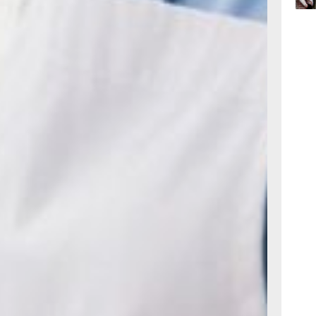
игрой
час
17:09
м
вчер
16:17,
вчер
ми.
ода
ется
еское
аще
ного
и
ы