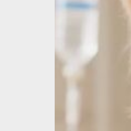
или фельдшера по уходу за больными
обязательные помощники докторов, 
именно они на протяжение всего сро
лечения непосредственно работают
с пациентом.
Флоренс Найтингейл родилась 12 мая
года. Она была одной из основатель
службы сестер милосердия. Флорен
ухаживала за ранеными во время
Крымской войны, что сделало
ее национальной героиней
в Великобритании. Она участвовала
в реорганизации армейской медици
службы, занималась научными
исследованиями, написала ряд книг
и организовала первую в мире школу
сестер милосердия при больнице свя
Фомы в Лондоне.
Известно, что среди сестер милосер
отправившихся на фронт Крымской в
были и русские монахини из москов
Никольской обители. Впоследствии
в госпиталях работали многие русск