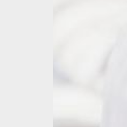
вегетососудистой дистонией и даже 
воображения пациентов. Однако сей
о синдроме говорят как об отдельно
заболевании, требующем серьезного
подхода к диагностике и терапии.
Синдром хронической усталости
проявляется не только
психоэмоциональными расстройства
Основным его признаком считается
переутомление, которые длится полг
и более. Часто к нему присовокупля
депрессия и несколько различных
симптомов. При этом это неврологич
заболевание встречается в 4 раза ч
у женщин, чем у мужчин. Диагноз
регулярно ставится не только
представительницам слабого пола
в возрасте 20 — 40 лет, но и детям.
День воинской славы — День побед
завершения советскими войсками
Крымской наступательной операци
(1944 год)
В годы Великой Отечественной войн
на территории Крыма фашистскими