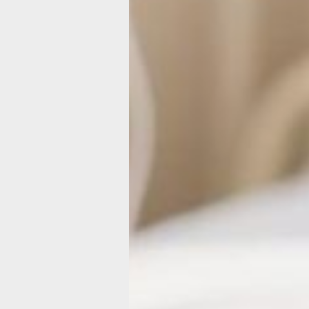
Конференции ООН, которая проходи
в столице Швеции в 1972 году. Спуст
лет его вновь обсуждали на подобно
собрании в Рио-де-Жанейро. Участни
приняли Декларацию по окружающе
среде и развитию. Через 20 лет, в ию
1992 года, в Рио-де-Жанейро собрал
вторая подобная конференция, на ко
в том числе поднимался и вопрос
о необходимости распространения
экологического образования.
Главы большинства стран мира, в то
числе и России, приняли и одобрили
Программу действий по реализации
концепции устойчивого развития
человечества, в которой экологичес
образованию отводится важная роль.
День синдрома хронической устало
Впервые об этом диагнозе медики
заговорили в 1982 году. До этого сн
работоспособности, бессонницу,
повышенную утомляемость и мышеч
слабость объясняли переутомлением