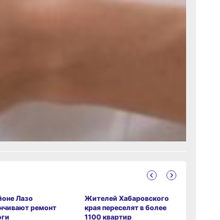
end.ru,
godnja-
ik.com
кник
с.Дзен
ание
йоне Лазо
Жителей Хабаровского
Дмитрий
нчивают ремонт
края переселят в более
наградил
оги
1100 квартир
представ