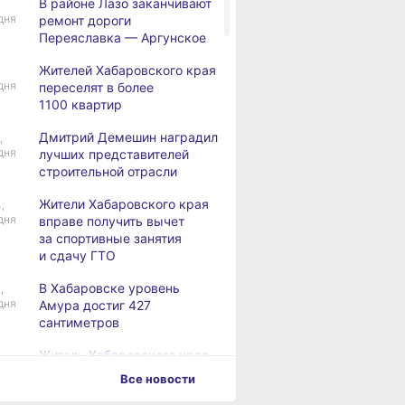
В районе Лазо заканчивают
,
дня
ремонт дороги
Переяславка — Аргунское
Жителей Хабаровского края
дня
переселят в более
1100 квартир
Дмитрий Демешин наградил
,
дня
лучших представителей
строительной отрасли
Жители Хабаровского края
,
дня
вправе получить вычет
за спортивные занятия
и сдачу ГТО
В Хабаровске уровень
,
дня
Амура достиг 427
сантиметров
Житель Хабаровского края
,
дня
перевёл мошенникам
Все новости
свыше миллиона рублей