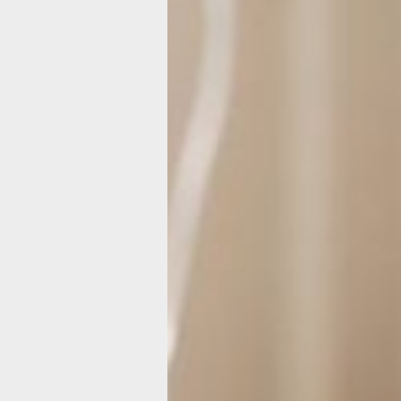
женщины-аристократки, в том числе
супруга и дочери императора Николая
Именно в военные годы сформирова
устойчивый стереотип: медсестра — 
санитарка, которая выносит с поля б
раненых или стоит у операционного с
Хотя фактически празднику уже боле
пятидесяти лет, только в январе 1974
было принято официальное решение
отмечать этот день 12 мая. День
медицинской сестры отмечается
с момента объединения сестер
милосердия из 141 страны
в профессиональную общественную
организацию — Международный сов
медицинских сестер, который и прин
решение отмечать данный праздник 
рождения Флоренс Найтингейл.
В этот день такж
отмечают
День экологического образования
Впервые вопрос о проблемах эколог
поднимали участники международно