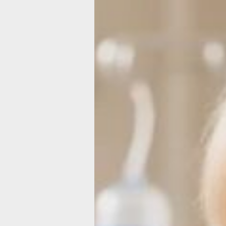
Какой сегодня
день:
Международн
день
медицинской
сестры
Фото:
сгенерировано с помощью Giga
Международный день медицинской
сестры
Этот праздник отмечается во многих
странах мира. В качестве даты праз
был выбран день рождения Флоренс
Найтингейл. В России праздник отме
с 1993 года.
Медицинские сестры — это специали
получившие медицинское образован
и выполняющие предписания врача