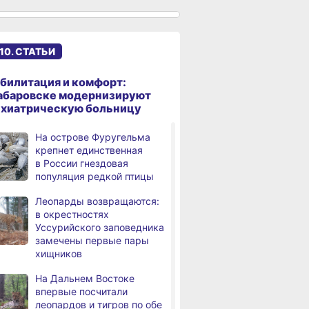
В Хабаровске суд
,
дня
рассмотрит дело об ошибке
при техобслуживании
10. СТАТЬИ
самолёта
В Хабаровском крае
,
билитация и комфорт:
дня
за сутки произошло 3
абаровске модернизируют
дорожно-транспортных
ихиатрическую больницу
происшествий
На острове Фуругельма
В Хабаровске косметолог
крепнет единственная
дня
осуждена
в России гнездовая
за мошенничество
популяция редкой птицы
В Хабаровске потушили
Леопарды возвращаются:
дня
крупный пожар
в окрестностях
в деревянном доме
Уссурийского заповедника
замечены первые пары
Более сотни граждан
4,
хищников
дня
с инвалидностью
трудоустроены
На Дальнем Востоке
в Хабаровском крае
впервые посчитали
леопардов и тигров по обе
Магнитные бури,
,