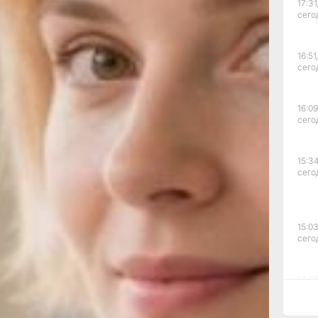
17:31
, это
сего
ведь
ка
16:51,
сего
 1820
ниц
с
16:09
сего
15:34
нской
сего
того
15:03
сего
дия,
ойны,
ской
14:09
сего
ие