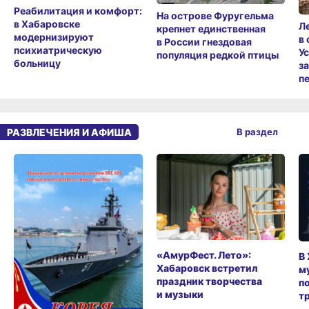
Реабилитация и комфорт:
На острове Фуругельма
в Хабаровске
Л
крепнет единственная
модернизируют
в
в России гнездовая
психиатрическую
У
популяция редкой птицы
больницу
з
п
РАЗВЛЕЧЕНИЯ И АФИША
В раздел
«АмурФест. Лето»:
В
Хабаровск встретил
м
праздник творчества
п
и музыки
т