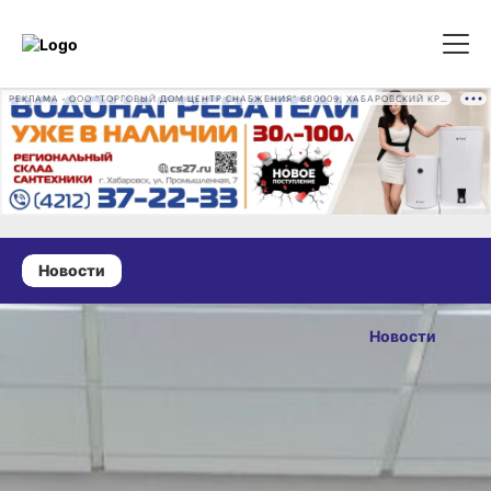
РЕКЛАМА • ООО "ТОРГОВЫЙ ДОМ ЦЕНТР СНАБЖЕНИЯ" 680009, ХАБАРОВСКИЙ КРАЙ, ГОРОД ХАБАРОВСК, ПРОМЫШЛЕННАЯ УЛ., Д. 7 ОГРН 1162724073930
Новости
01 декабря 2025 г., 13:15
Фермерам
Новости
Хабаровского
ОПУБЛИКОВАНО
края увеличат
01 декабря 2025 г., 13:15
максимальную
площадь