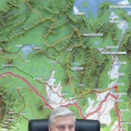
гектаров.
Как сообщили в пресс-
службе регионального
парламента, документ
также запрещает
приватизацию земель
сельхозназначения на 49
лет и расширяет
возможности
для получения земельных
наделов многодетными
семьями.
«Нужно, чтобы
сельхозпродукция,
произведенная нашими
крестьянскими
и фермерскими
хозяйствами,
присутствовала в торговых
сетях всего Хабаровского
края», — отметил
председатель комитета
Думы по вопросам