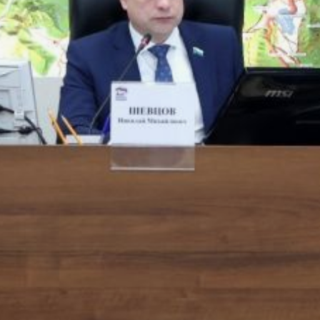
промышленности,
предпринимательства
и инфраструктуры Валерий
Постельник.
Муниципалитетам также
предоставлены полномочия
по постановке граждан
на учет для бесплатного
получения выбранных
участков в собственность.
В ТЕМУ:
Развитие транспортной
системы Хабаровского
края обсудили на встрече
губернатора с министром
транспорта России
Читайте нас в соцсетях:
ВКонтакте
,
Одноклассники,
Телеграм
или
Яндекс.Дзен
и
МАКС
Как вам материал?
Огонь!
Супер
Удивило
Грустно