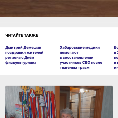
Злость
Разочарование
ЧИТАЙТЕ ТАКЖЕ
Дмитрий Демешин
Хабаровские медики
Б
поздравил жителей
помогают
в
региона с Днём
в восстановлении
п
физкультурника
участников СВО после
к
тяжёлых травм
и