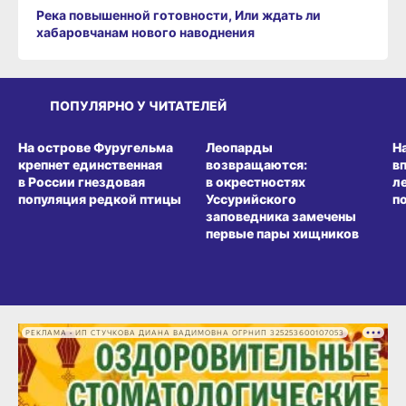
Река повышенной готовности, Или ждать ли
хабаровчанам нового наводнения
ПОПУЛЯРНО У ЧИТАТЕЛЕЙ
СРЕДА ОБИТАНИЯ
СРЕДА ОБИТАНИЯ
СР
На острове Фуругельма
Леопарды
Н
крепнет единственная
возвращаются:
в
в России гнездовая
в окрестностях
л
популяция редкой птицы
Уссурийского
п
заповедника замечены
первые пары хищников
РЕКЛАМА • ИП СТУЧКОВА ДИАНА ВАДИМОВНА ОГРНИП 325253600107053