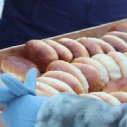
победителем VIII
Всероссийского конкурса
лучших проектов
создания комфортной
городской среды, набрав
наибольшее количество
баллов среди участников
из Хабаровского края
в рамках партийного
проекта «Городская
среда» «Единой России».
В ТЕМУ:
Хабаровский край
выделил 76 млн рублей
на резервный источник
энергии для посёлка
Лазарев
Читайте нас в соцсетях:
ВКонтакте
,
Одноклассники,
Телеграм
или
Яндекс.Дзен
и
МАКС
Как вам материал?
Огонь!
Супер
Удивило
Грустно