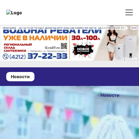
РЕКЛАМА • ООО "ТОРГОВЫЙ ДОМ ЦЕНТР СНАБЖЕНИЯ" 680009, ХАБАРОВСКИЙ КРАЙ, ГОРОД ХАБАРОВСК, ПРОМЫШЛЕННАЯ УЛ., Д. 7 ОГРН 1162724073930
Новости
01 декабря 2025 г., 12:35
Новый парк
Новости
открыли
ОПУБЛИКОВАНО
в поселке
01 декабря 2025 г., 12:35
Солнечный
Хабаровского