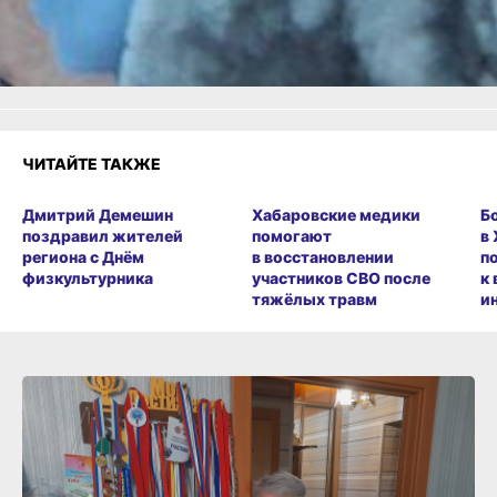
Злость
Разочарование
ЧИТАЙТЕ ТАКЖЕ
Дмитрий Демешин
Хабаровские медики
Б
поздравил жителей
помогают
в
региона с Днём
в восстановлении
п
физкультурника
участников СВО после
к
тяжёлых травм
и