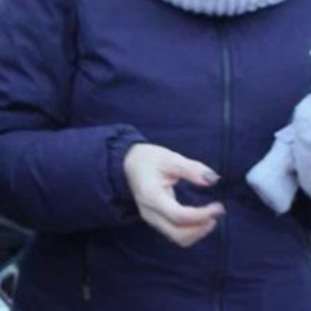
в 1955 году после
открытия оловорудного
месторождения
геологами. Самая первая
улица здесь получила
название — улица
Геологов — в честь
специалистов, чьи труд
и открытия заложили
основу для появления
населённого пункта.
Проектом предусмотрено
благоустройство
спортивных зон, зоны
тихого отдыха, детских
площадок для ребят
разных возрастных
категорий, устройство
памп-трека, парковок.
Как сообщили
в администрации
муниципалитета, «Парк
Геологов» стал