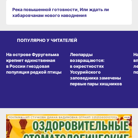
Река повышенной готовности, Или ждать ли
хабаровчанам нового наводнения
ПОПУЛЯРНО У ЧИТАТЕЛЕЙ
СРЕДА ОБИТАНИЯ
СРЕДА ОБИТАНИЯ
СР
На острове Фуругельма
Леопарды
Н
крепнет единственная
возвращаются:
в
в России гнездовая
в окрестностях
л
популяция редкой птицы
Уссурийского
п
заповедника замечены
первые пары хищников
РЕКЛАМА • ИП СТУЧКОВА ДИАНА ВАДИМОВНА ОГРНИП 325253600107053