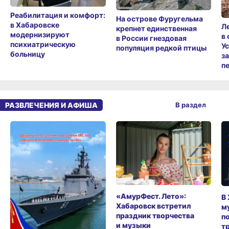
Реабилитация и комфорт:
На острове Фуругельма
в Хабаровске
Л
крепнет единственная
модернизируют
в
в России гнездовая
психиатрическую
У
популяция редкой птицы
больницу
з
п
РАЗВЛЕЧЕНИЯ И АФИША
В раздел
«АмурФест. Лето»:
В
Хабаровск встретил
м
праздник творчества
п
и музыки
т