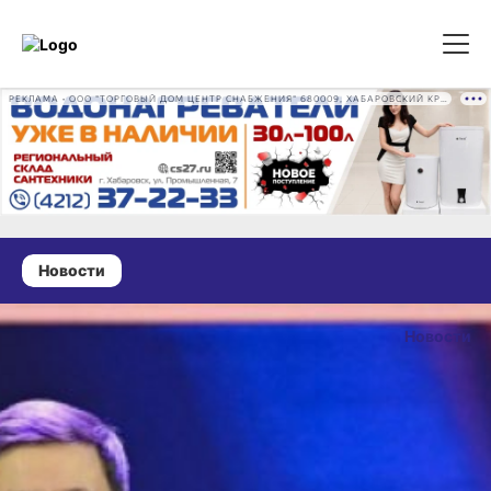
РЕКЛАМА • ООО "ТОРГОВЫЙ ДОМ ЦЕНТР СНАБЖЕНИЯ" 680009, ХАБАРОВСКИЙ КРАЙ, ГОРОД ХАБАРОВСК, ПРОМЫШЛЕННАЯ УЛ., Д. 7 ОГРН 1162724073930
Новости
24 ноября 2025 г., 17:47
Две
Новости
хабаровчанки
ОПУБЛИКОВА
вошли в число
24 ноября 2025 г., 
победителей
Всероссийского