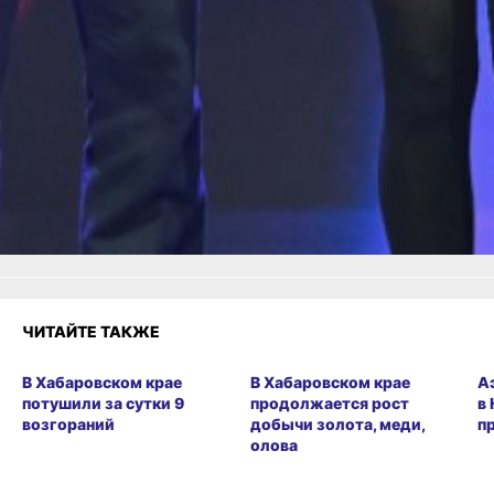
достоинств
Читайте нас в соцсетях:
ВКонтакте
,
Одноклассники,
Телеграм
или
Яндекс.Дзен
и
МАКС
Как вам материал?
Огонь!
Супер
1
Удивило
Грустно
Злость
Разочарование
ЧИТАЙТЕ ТАКЖЕ
В Хабаровском крае
В Хабаровском крае
А
потушили за сутки 9
продолжается рост
в
возгораний
добычи золота, меди,
п
олова