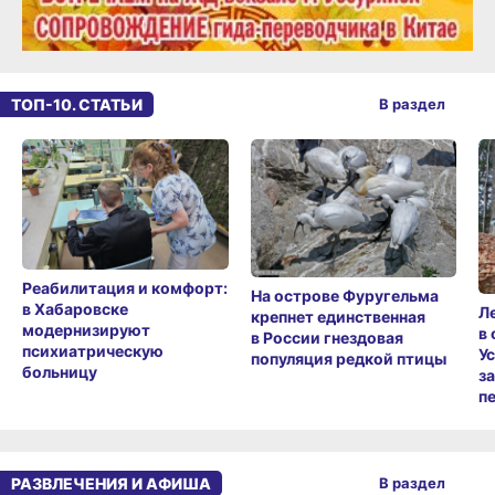
ТОП-10. СТАТЬИ
В раздел
Реабилитация и комфорт:
На острове Фуругельма
в Хабаровске
Л
крепнет единственная
модернизируют
в
в России гнездовая
психиатрическую
У
популяция редкой птицы
больницу
з
п
РАЗВЛЕЧЕНИЯ И АФИША
В раздел