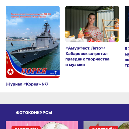
«АмурФест. Лето»:
В
Хабаровск встретил
м
праздник творчества
п
и музыки
т
Журнал «Корея» №7
ФОТОКОНКУРСЫ