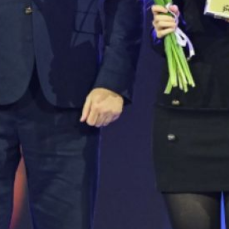
с лекциями по медиа
и цифровой грамотности,
а также ученица Хабаровской
школы № 30 Алина Кузменкина,
ставшая лауреатом в категории
«Юный лектор» за свои
выступления о науке
и технологиях.
Генеральный директор
Общества «Знание» Максим
Древаль отметил, что конкурс
объединяет просветителей,
способных менять жизнь людей
и укреплять страну
через передачу знаний.
Награды победителям вручили
заместитель руководителя
Росмолодёжи Егор Литвиненко
и олимпийская чемпионка
Мария Киселёва.
В ТЕМУ:
Хабаровские парашютисты
привезли с Всероссийских
соревнований медали всех