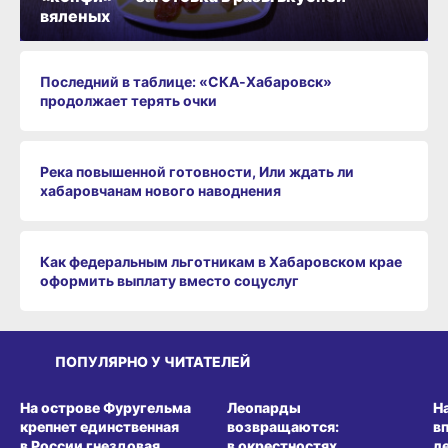
вяленых
Последний в таблице: «СКА‑Хабаровск»
продолжает терять очки
Река повышенной готовности, Или ждать ли
хабаровчанам нового наводнения
Как федеральным льготникам в Хабаровском крае
оформить выплату вместо соцуслуг
ПОПУЛЯРНО У ЧИТАТЕЛЕЙ
СРЕДА ОБИТАНИЯ
СРЕДА ОБИТАНИЯ
СР
На острове Фуругельма
Леопарды
Н
крепнет единственная
возвращаются:
в
в России гнездовая
в окрестностях
л