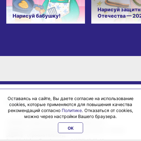
Нарисуй защитн
Нарисуй бабушку!
Отечества — 20
Оставаясь на сайте, Вы даете согласие на использование
cookies, которые применяются для повышения качества
рекомендаций согласно
Политике
. Отказаться от cookies,
можно через настройки Вашего браузера.
«ХабИнфо»: интернет-журнал города Хабаровска 16+
OK
Учредитель: ООО Издательский дом «Гранд Экспресс». Главный
редактор - Сорокина Наталья Д.
E-mail:
habinfo.ru@yandex.ru
; тел. 8 (4212) 47-55-48.