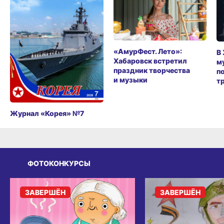
«АмурФест. Лето»:
В
Хабаровск встретил
м
праздник творчества
п
и музыки
т
Журнал «Корея» №7
ФОТОКОНКУРСЫ
ЗАВЕРШЁН
ЗАВЕРШЁН