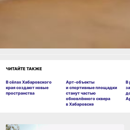
ВКонтакте
,
Одноклассники,
Телеграм
или
Яндекс.Дзен
и
МАКС
Как вам материал?
Огонь!
Супер
Удивило
Грустно
Злость
Разочарование
ЧИТАЙТЕ ТАКЖЕ
В сёлах Хабаровского
Арт‑объекты
В
края создают новые
и спортивные площадки
з
пространства
станут частью
д
обновлённого сквера
А
в Хабаровске