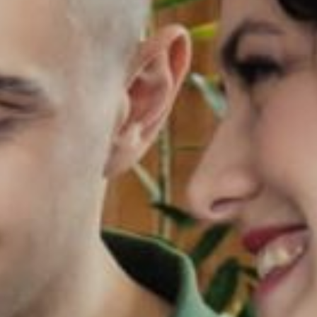
«Мошенники размещают свой
код поверх настоящего.
Пользователь сканирует его,
попадает на поддельный сайт
и сам вводит данные карты
или логина от сервиса», —
пояснил Лопатин.
Он уточнил, что опасность
заключается в том, что такие
подмены визуально трудно
отличить. Эксперт рекомендовал
при малейших сомнениях
вводить адрес вручную
или использовать официальное
приложение.
Среди других популярных схем
специалист выделил фальшивые
объявления об аренде жилья.
По словам Лопатин, чаще всего
речь идет о «выгодных»
предложениях с предоплатой,
после которой контакт
с «арендодателем» теряется.