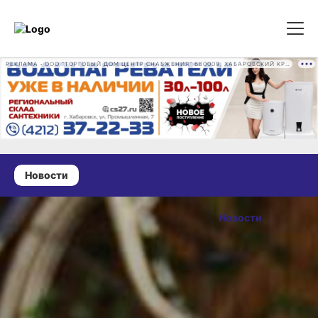
РЕКЛАМА • ООО "ТОРГОВЫЙ ДОМ ЦЕНТР СНАБЖЕНИЯ" 680009, ХАБАРОВСКИЙ КРАЙ, ГОРОД ХАБАРОВСК, ПРОМЫШЛЕННАЯ УЛ., Д. 7 ОГРН 1162724073930
Новости
21 ноября 2025 г., 13:48
Мошенники
Новости
в ритме
ОПУБЛИКОВАНО
мегаполиса.
21 ноября 2025 г., 13:48
Эксперт Лопатин
объяснил, как не