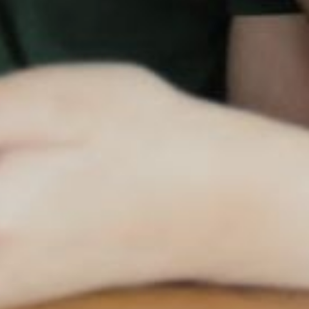
лишних символов и ошибок.
Также эксперт советует никогда
не вводить платежные данные
на незнакомых ресурсах
и включить банковские
уведомления, чтобы оперативно
отслеживать любые операции.
При необходимости можно
установить лимиты на переводы
— это поможет вовремя
остановить подозрительную
активность.
«Большинство атак строятся
на спешке и автоматических
действиях. Если взять паузу
и проверить информацию
дважды, можно избежать
потерь», — заключил он.
В ТЕМУ:
Эксперт объяснил,
как распознать мошенников
под видом курьеров
Читайте нас в соцсетях: