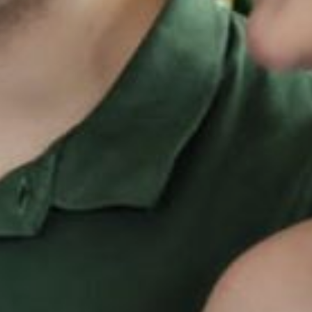
«Сигналы мошенничества —
слишком низкая цена, отказ
показывать квартиру, общение
только в мессенджерах. Без
личной встречи и проверки
документов переводить деньги
нельзя», — подчеркнул он.
Также участились случаи
обмана с доставкой.
Пользователям приходят СМС
или сообщения в мессенджерах
с просьбой перейти по ссылке,
чтобы подтвердить заказ
или доплатить за пересылку.
Лопатин пояснил, что многие
переходят по таким ссылкам
на фальшивые сайты служб
доставки и вводят банковские
данные.
«Если вы действительно ждете
посылку, лучше зайти в личный
кабинет на сайте магазина.
Официальные компании
не просят вводить данные карты