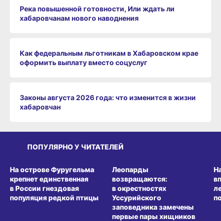
Река повышенной готовности, Или ждать ли
хабаровчанам нового наводнения
Как федеральным льготникам в Хабаровском крае
оформить выплату вместо соцуслуг
Законы августа 2026 года: что изменится в жизни
хабаровчан
ПОПУЛЯРНО У ЧИТАТЕЛЕЙ
СРЕДА ОБИТАНИЯ
СРЕДА ОБИТАНИЯ
СР
На острове Фуругельма
Леопарды
Н
крепнет единственная
возвращаются:
в
в России гнездовая
в окрестностях
л
популяция редкой птицы
Уссурийского
п
заповедника замечены
первые пары хищников