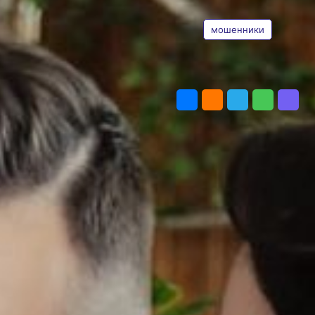
ТЕГИ
попасться
мошенники
Фото:
пресс-служба ПАО
«МегаФон»
Жители крупных городов все
чаще сталкиваются с новыми
ПОДЕЛИТЬСЯ
формами кибермошенничества,
связанными с цифровыми
сервисами, доставкой
и арендой жилья. По словам
Бориса Лопатина, старшего
эксперта по расследованию
фрод-инцидентов МегаФона,
злоумышленники адаптируются
к городским привычкам
и используют повседневные
сценарии, чтобы получить
доступ к персональным данным
и деньгам.
Как отметил эксперт, одна
из схем — подмена QR-кодов
в кафе, на парковках,
банкоматах и в других
публичных местах.