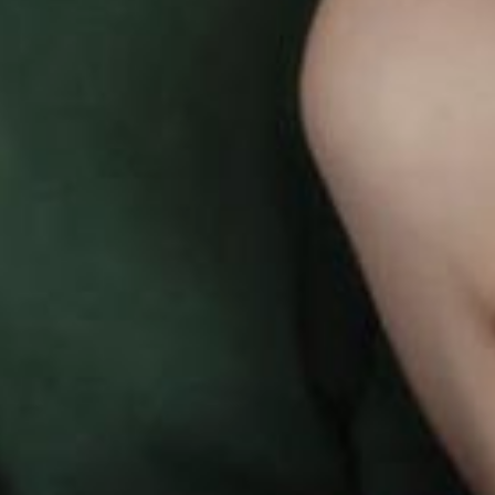
через непроверенные ссылки»,
— добавил эксперт.
Отдельно он упомянул стикеры
и объявления с кодами
на стенах домов и подъездов —
якобы с доступом к Wi-Fi,
скидками или сообщениями
о пропавших животных.
Зачастую такие коды также
ведут на фишинговые ресурсы.
Лопатин рекомендует
для защиты от подобных схем
использовать только
официальные приложения
и проверенные сайты. По его
словам, не стоит переходить
по ссылкам из СМС,
мессенджеров или объявлений
— даже если они выглядят
правдоподобно. Важно
внимательно проверять адрес
страницы: он должен
начинаться с защищенного
протокола, не содержать