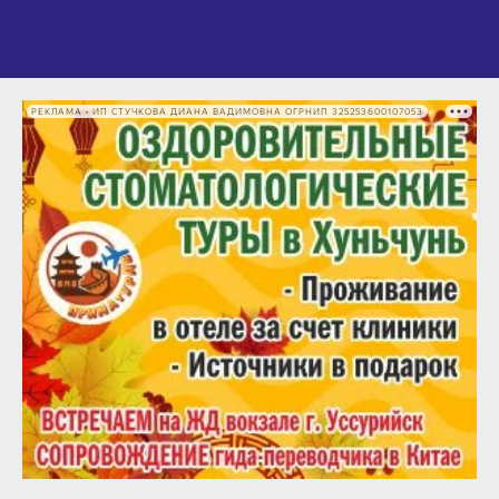
РЕКЛАМА • ИП СТУЧКОВА ДИАНА ВАДИМОВНА ОГРНИП 325253600107053