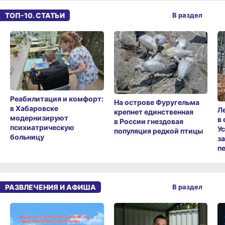
ТОП-10. СТАТЬИ
В раздел
Реабилитация и комфорт:
На острове Фуругельма
в Хабаровске
Л
крепнет единственная
модернизируют
в
в России гнездовая
психиатрическую
У
популяция редкой птицы
больницу
з
п
РАЗВЛЕЧЕНИЯ И АФИША
В раздел