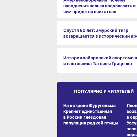
наводнения нельзя предсказать и 
чем придётся считаться
Спустя 80 лет: амурский тигр
возвращается в исторический ар
История хабаровской спортсмен
и наставника Татьяны Гриценко
ПОПУЛЯРНО У ЧИТАТЕЛЕЙ
СРЕДА ОБИТАНИЯ
СРЕД
На острове Фуругельма
Лео
крепнет единственная
воз
в России гнездовая
в ок
популяция редкой птицы
Уссу
запо
перв