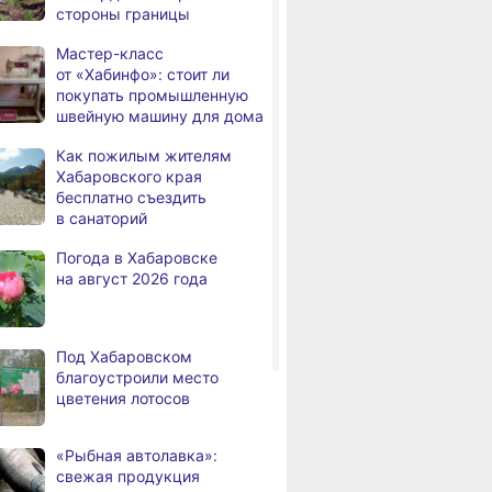
стороны границы
Хабаровские медики
равчук
Уровень Амура
Дмитрий Дем
,
а
помогают в восстановлении
л строителей
у Хабаровска
поздравил ст
Мастер-класс
участников СВО после
сиональным
приблизился
Хабаровского
от «Хабинфо»: стоит ли
тяжёлых травм
ком
к неблагоприятной
с профессион
покупать промышленную
отметке
праздником
швейную машину для дома
Более 550 семей
,
а
в Хабаровском крае
Как пожилым жителям
подключили
Хабаровского края
к высокоскоростному
бесплатно съездить
интернету
в санаторий
В Хабаровском крае суд
Погода в Хабаровске
а
вынес приговор тренеру
на август 2026 года
за преступления против
детей
На территории
,
Под Хабаровском
а
Хабаровского края
благоустроили место
зафиксировано 6 ДТП
цветения лотосов
В Хабаровске вручили
,
а
награды за вклад
«Рыбная автолавка»:
в развитие спорта
свежая продукция