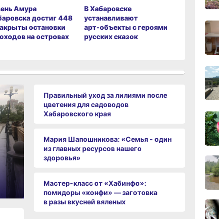
ень Амура
В Хабаровске
Сергей К
16:42
вчер
баровска достиг 448
устанавливают
поздрави
закрыты остановки
арт‑объекты с героями
с профес
оходов на островах
русских сказок
праздни
15:54
вчер
Правильный уход за лилиями после
цветения для садоводов
15:21,
Хабаровского края
вчер
Мария Шапошникова: «Семья - один
из главных ресурсов нашего
14:07
здоровья»
вчер
Мастер-класс от «Хабинфо»:
13:35
помидоры «конфи» — заготовка
вчер
в разы вкусней вяленых