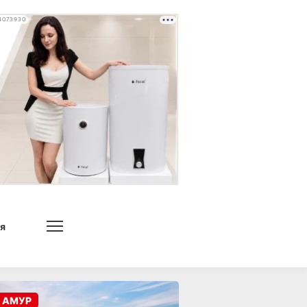
4073930
я
 АМУР