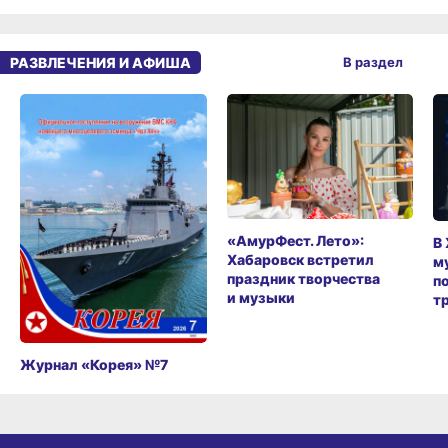
РАЗВЛЕЧЕНИЯ И АФИША
В раздел
«АмурФест. Лето»:
В
Хабаровск встретил
м
праздник творчества
п
и музыки
т
Журнал «Корея» №7