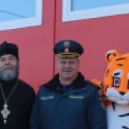
включая пожарные
машины, снегоходы,
лодки и снегоболотоходы.
По её словам,
для личного состава
созданы комфортные
условия для несения
службы: оборудованы
комнаты отдыха,
спортивная зона, учебный
класс и столовая.
Ирина Горбачёва также
подчеркнула, что система
противопожарной защиты
края с каждым годом
становится сильнее, и по
поручению губернатора
большое внимание
уделяется
профилактической работе
с населением, в том
числе с детьми
и семьями.