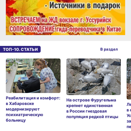
ТОП-10. СТАТЬИ
В раздел
Реабилитация и комфорт:
На острове Фуругельма
в Хабаровске
Л
крепнет единственная
модернизируют
в
в России гнездовая
психиатрическую
У
популяция редкой птицы
больницу
з
п