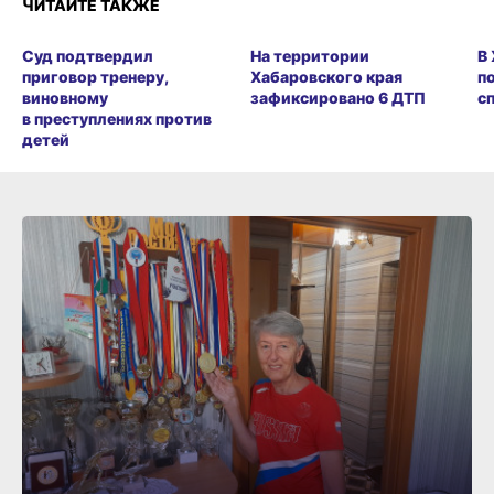
ЧИТАЙТЕ ТАКЖЕ
Суд подтвердил
На территории
В
приговор тренеру,
Хабаровского края
п
виновному
зафиксировано 6 ДТП
с
в преступлениях против
детей