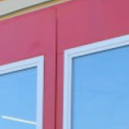
обеспечивать
безопасность сёл
Корсаково-1 и 2, Рощино,
Краснореченское, а
также микрорайона
остановки Красная Речка.
Общая численность
личного состава
составляет 52 человека,
из которых 15 являются
сотрудниками краевой
аварийно-спасательной
службы.
В церемонии открытия
приняла участие
заместитель
председателя
правительства края
по инфраструктуре
Ирина Горбачёва. Она
отметила, что новая часть
оснащена современной
техникой
и оборудованием,