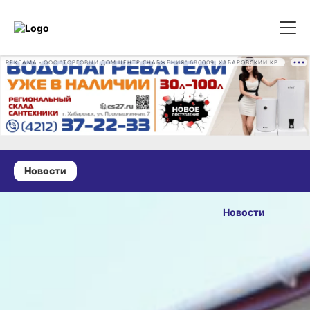
РЕКЛАМА • ООО "ТОРГОВЫЙ ДОМ ЦЕНТР СНАБЖЕНИЯ" 680009, ХАБАРОВСКИЙ КРАЙ, ГОРОД ХАБАРОВСК, ПРОМЫШЛЕННАЯ УЛ., Д. 7 ОГРН 1162724073930
Новости
22 октября 2025 г., 11:42
В
Новости
Хабаровском
ОПУБЛИКОВАНО
районе
22 октября 2025 г., 11:42
открыли
новую