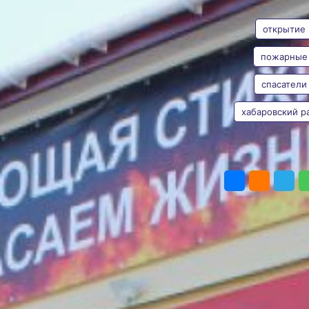
АВТОР
ТЕГИ
пожарную
часть
открытие
В ведении новой части 5
пожарные
населённых пунктов
Фото:
Пресс-служба
спасатели
Анна Лесив
комитета Правительства
Хабаровского края по
хабаровский р
гражданской защите
В селе Краснореченское
Хабаровского района
введена в эксплуатацию
ПОДЕЛИТЬ
новая пожарная часть №
63. Подразделение
усилит защиту пяти
близлежащих населённых
пунктов с общей
численностью населения
28 тысяч человек,
сообщает пресс-служба
регионального
правительства.
Новый объект будет