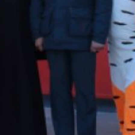
Развитие
противопожарной
службы региона
осуществляется в рамках
исполнения поручений
Президента РФ. На
сегодняшний день
в структуру ведомства
в Хабаровском крае
входит 85 подразделений
общей численностью
свыше 2,2 тысячи
человек, на вооружении
которых находится 295
пожарных автомобилей.
Объект
в Краснореченском стал
третьей пожарной
частью, открытой в крае
в текущем году. Ранее
аналогичные
подразделения начали
работу в рабочем
посёлке Переяславка