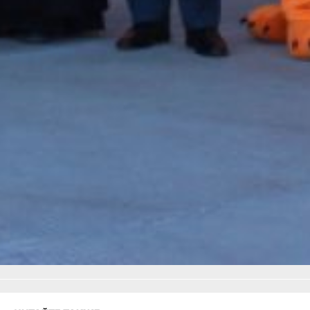
района имени Лазо и в
селе Найхин Нанайского
района.
В ТЕМУ:
Речные трамвайчики
Хабаровска с успехом
завершают очередной
сезон
Читайте нас в соцсетях:
ВКонтакте
,
Одноклассники,
Телеграм
или
Яндекс.Дзен
и
МАКС
Как вам материал?
Огонь!
Супер
1
Удивило
Грустно
Злость
Разочарование