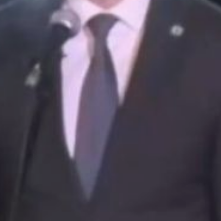
несмотря
на исторические успехи
в развитии, на повестке
дня остаются такие
острые вопросы, как
масштабное
оздоровление системы
здравоохранения,
поддержание и развитие
дорожной сети, а также
борьба с долгостроями.
Он выразил уверенность,
что эти задачи краю
под силу.
Дмитрий Демешин
отметил, что история
и географическое
положение региона
задают высокий темп
развития, благодаря
которому Хабаровский
край стал флагманом
на Востоке России