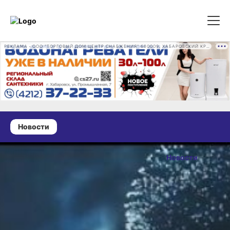
РЕКЛАМА • ООО "ТОРГОВЫЙ ДОМ ЦЕНТР СНАБЖЕНИЯ" 680009, ХАБАРОВСКИЙ КРАЙ, ГОРОД ХАБАРОВСК, ПРОМЫШЛЕННАЯ УЛ., Д. 7 ОГРН 1162724073930
Новости
20 октября 2025 г., 11:22
Глава
Новости
Хабаровского
ОПУБЛИКОВАНО
края назвал
20 октября 2025 г., 11:22
главные
задачи