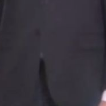
и одним из центров
международного
сотрудничества в АТР.
Губернатор также
сослался на задачу,
поставленную
Президентом России, —
запустить новый этап
развития Дальнего
Востока. Это
подразумевает
формирование экономики
будущего, кардинальное
улучшение среды
для жизни в городах
и посёлках, а также
подготовку
востребованных
профессиональных
кадров.
В заключение он
подчеркнул, что главный
ресурс для достижения
этих грандиозных целей