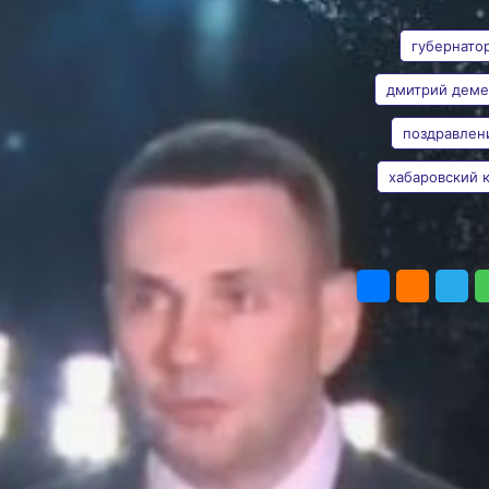
АВТОР
ТЕГИ
региона в его
87-ю
губернато
годовщину
дмитрий дем
Губернатор отметил,
поздравлен
что Хабаровский край
Анна Лесив
«флагман развития
на Востоке России»
хабаровский 
Фото:
Скрин с видео в
телеграм-канале Дмитрия
Демешина
ПОДЕЛИТЬ
Глава Хабаровского края
Дмитрий Демешин
в своём официальном
телеграм-канале
поздравил жителей с 87-й
годовщиной образования
региона и в своём
обращении обозначил не
только достижения, но
и ключевые проблемы,
требующие решения.
По словам главы региона,