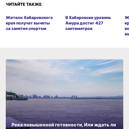
ЧИТАЙТЕ ТАКЖЕ
Жители Хабаровского
В Хабаровске уровень
Ж
края получат вычеты
Амура достиг 427
к
за занятия спортом
сантиметров
м
м
Река повышенной готовности, Или ждать ли