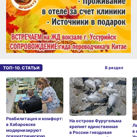
ТОП-10. СТАТЬИ
В раздел
Реабилитация и комфорт:
На острове Фуругельма
в Хабаровске
Л
крепнет единственная
модернизируют
в
в России гнездовая
психиатрическую
У