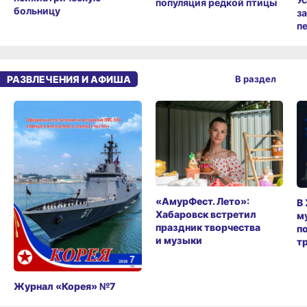
популяция редкой птицы
больницу
з
п
РАЗВЛЕЧЕНИЯ И АФИША
В раздел
«АмурФест. Лето»:
В
Хабаровск встретил
м
праздник творчества
п
и музыки
т
Журнал «Корея» №7