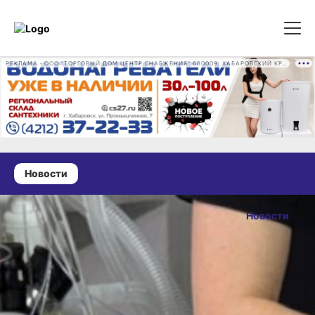
РЕКЛАМА • ООО "ТОРГОВЫЙ ДОМ ЦЕНТР СНАБЖЕНИЯ" 680009, ХАБАРОВСКИЙ КРАЙ, ГОРОД ХАБАРОВСК, ПРОМЫШЛЕННАЯ УЛ., Д. 7 ОГРН 1162724073930
Новости
07 октября 2025 г., 18:32
В Хабаровске
Новости
ветеринарные
ОПУБЛИКОВАНО
врачи
07 октября 2025 г., 18
удалили
тигрице