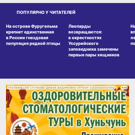
ПОПУЛЯРНО У ЧИТАТЕЛЕЙ
СРЕДА ОБИТАНИЯ
СРЕДА ОБИТАНИЯ
СР
На острове Фуругельма
Леопарды
Н
крепнет единственная
возвращаются:
в
в России гнездовая
в окрестностях
л
популяция редкой птицы
Уссурийского
п
заповедника замечены
первые пары хищников
РЕКЛАМА • ИП СТУЧКОВА ДИАНА ВАДИМОВНА ОГРНИП 325253600107053