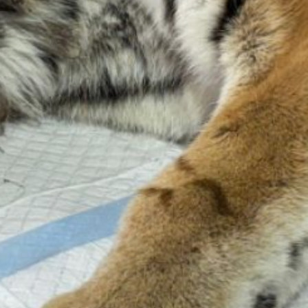
она – кормящая мама.
Двух полосатых малышей
отправили
на реабилитацию, но
на волю их уже выпускать
нельзя. Они привыкли
к людям и не смогут
самостоятельно жить
в природе. Тигрят примут
в зоосады России, один
из них уже уехал в Казань.
Готовилась к переезду
в специализированное
учреждение и мама-
тигрица, но воспаление
нарушило планы.
Травмированном глазу
потребовалась срочная
операция.
Сейчас животное
в стабильном состоянии
и находится подл
постоянным наблюдением