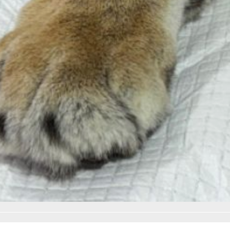
ветеринарных врачей.
Решение о её дальнейшей
судьбе будут принимать
после полного
выздоровления.
В ТЕМУ:
Успеть спасти жизнь:
в Хабаровском крае
делают уникальные
операции
Читайте нас в соцсетях:
ВКонтакте
,
Одноклассники,
Телеграм
или
Яндекс.Дзен
и
МАКС
Как вам материал?
Огонь!
Супер
Удивило
Грустно
Злость
Разочарование