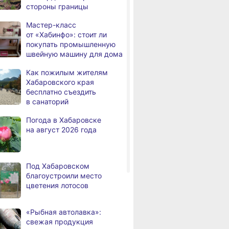
стороны границы
За сутки в Хабаровском
,
Мастер-класс
а
крае в 4 ДТП пострадали 10
от «Хабинфо»: стоит ли
человек
покупать промышленную
швейную машину для дома
В Хабаровске из горящей
,
а
квартиры на Чехова
Как пожилым жителям
эвакуировали 6 человек
Хабаровского края
бесплатно съездить
В трёх районах
,
в санаторий
а
Хабаровского края
установился высокий класс
Погода в Хабаровске
пожарной опасности
на август 2026 года
В угледобывающем районе
,
а
Хабаровского края
модернизировали 4G
Под Хабаровском
благоустроили место
Правительство
,
цветения лотосов
а
Хабаровского края
возрождает
Дальневосточную студию
«Рыбная автолавка»:
кинохроники
свежая продукция