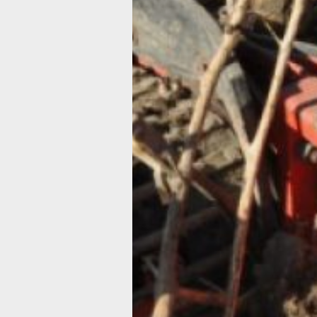
использования государственной
поддержки является фермер Макси
из Хабаровского района. Три года на
получил грант, который позволил ему
приобрести сортировщик картофеля 
647 и построить амбар для хранения
техники и урожая. Фермер сообщил, 
благодаря этому приобретению удал
существенно сократить время и пов
качество переборки картофеля, что
привело к росту производительности
труда. За последние три года его
хозяйство произвело 250 тонн карто
а по итогам 2025 года планируется
собрать не менее двухсот тонн.
В ТЕМУ:
Забота о старшем поколении: Хабаро
край инвестирует в активное долгол
своих жителей
Читайте нас в соцсетях:
ВКонтакте
,
Одноклассники,
Телеграм
или
Яндекс.Дзен
и
МАКС
Как вам материал?
Огонь!
Супер
Удивило