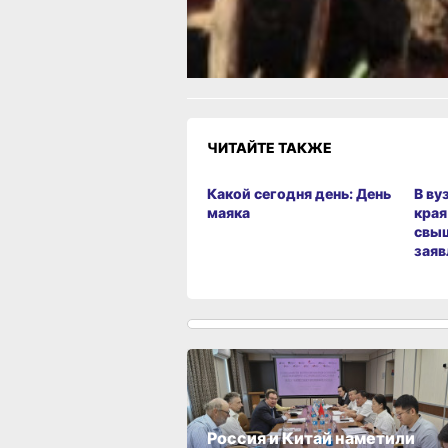
1
Грустно
Злость
Разочаров
ЧИТАЙТЕ ТАКЖЕ
Какой сегодня день: День
В ву
маяка
края
свыш
заяв
Россия и Китай наметили