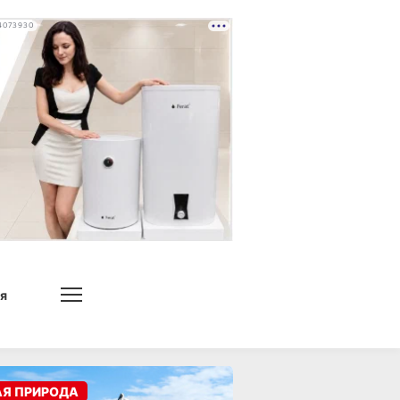
4073930
я
АЯ ПРИРОДА