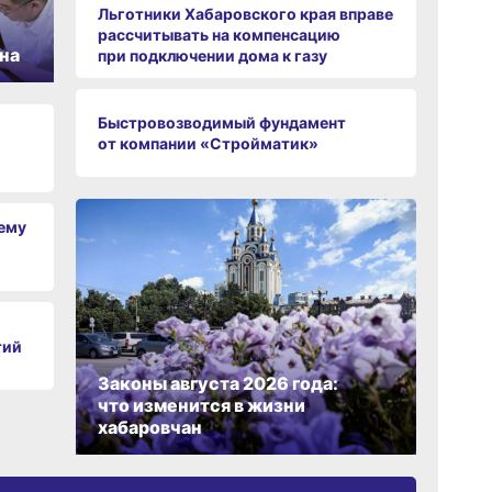
Льготники Хабаровского края вправе
рассчитывать на компенсацию
на
при подключении дома к газу
Быстровозводимый фундамент
от компании «Стройматик»
чему
тий
Законы августа 2026 года:
что изменится в жизни
хабаровчан