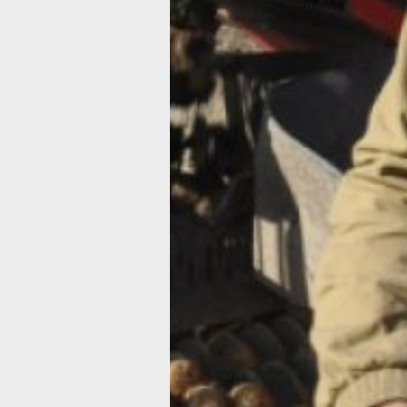
Фото:
Пресс-служба министерства
сельского хозяйства и продовольств
Хабаровского края
В 2025 году аграрии Хабаровского к
планируют собрать рекордные 82 ты
тонн картофеля. Как сообщает пресс
служба регионального правительства
увеличение производства этой культ
стало возможным благодаря компле
поддержке фермеров, внедрению
современных технологий и активном
сотрудничеству с научными
учреждениями.
Фермерам региона доступны различ
меры поддержки, включая гранты
и субсидии. Гранты позволяют
приобретать, строить или
модернизировать производственные
помещения и закупать необходимое
оборудование. Субсидии же помогаю
возместить до 50% затрат
на приобретение сельхозтехники. Эт
меры стимулируют хозяйства
инвестировать в развитие и повышат