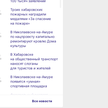
100 тысяч заявлений
Троих хабаровских
,
а
пожарных наградили
медалями «За спасение
на пожаре»
В Николаевске-на-Амуре
,
а
по нацпроекту капитально
ремонтируют кровлю Дома
культуры
В Хабаровске
,
а
на общественный транспорт
наносят слоганы
для туристов и жителей
В Николаевске-на-Амуре
,
а
появится «умная»
спортивная площадка
Федеральный эксперт
а
высоко оценил спортивную
Все новости
инфраструктуру