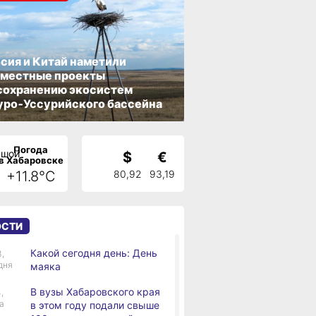
сия и Китай наметили
вместные проекты
сохранению экосистем
ро‑Уссурийского бассейна
Погода
$
€
в Хабаровске
+11.8°C
80,92
93,19
ОСТИ
Какой сегодня день: День
3,
дня
маяка
В вузы Хабаровского края
,
а
в этом году подали свыше