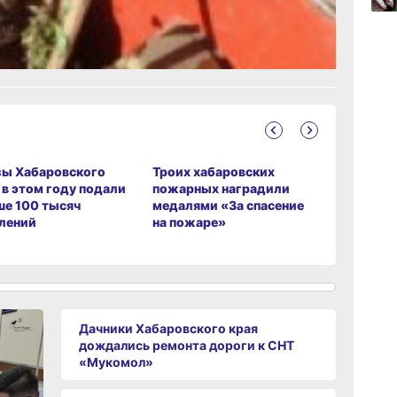
09:52
вчер
ание
09:47
вчер
зы Хабаровского
Троих хабаровских
В Никола
09:31
 в этом году подали
пожарных наградили
по нацпр
вчер
е 100 тысяч
медалями «За спасение
капиталь
лений
на пожаре»
кровлю Д
Дачники Хабаровского края
дождались ремонта дороги к СНТ
«Мукомол»