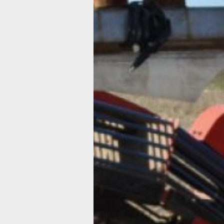
Поддержка
фермеров
и новые
технологии
помогли
нарастить
урожай
картофеля
в Хабаровско
крае
Ежегодно сбор картофеля в регионе
увеличивается примерно на триста т