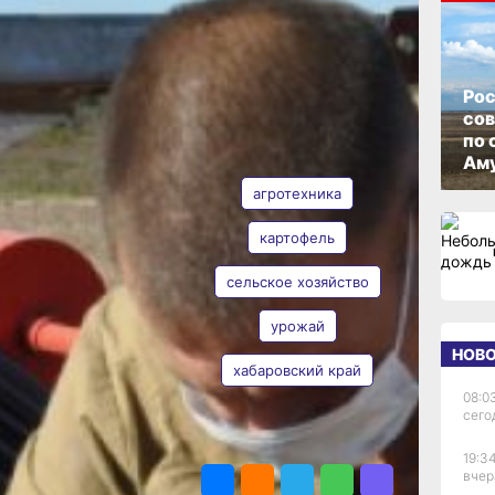
ОПУБЛИКОВАНО
01 октября 2025 г., 14:04
Рос
со
по 
АВТОР
ТЕГИ
Аму
агротехника
картофель
сельское хозяйство
Анна Лесив
урожай
НОВ
м
хабаровский край
08:0
сего
ПОДЕЛИТЬСЯ
19:34
вчер
онн