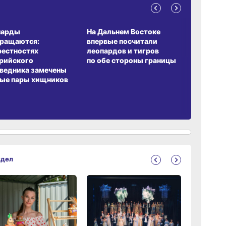
А ОБИТАНИЯ
СРЕДА ОБИТАНИЯ
ЗЕМЛЯКИ
парды
На Дальнем Востоке
Пионовый
вращаются:
впервые посчитали
хабаровч
рестностях
леопардов и тигров
Воронкев
рийского
по обе стороны границы
ведника замечены
ые пары хищников
здел