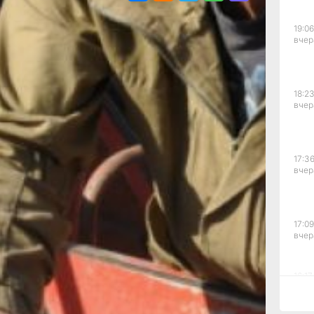
ия
19:06
вчер
рая
сячи
-
,
18:23
уры
вчер
ксной
у
17:36
вчер
ные
17:09
вчер
т
16:17,
и
вчер
ь