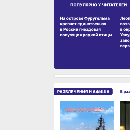
ПОПУЛЯРНО У ЧИТАТЕЛЕЙ
СРЕДА ОБИТАНИЯ
СРЕД
На острове Фуругельма
Лео
крепнет единственная
воз
в России гнездовая
в ок
популяция редкой птицы
Уссу
запо
перв
РАЗВЛЕЧЕНИЯ И АФИША
В ра