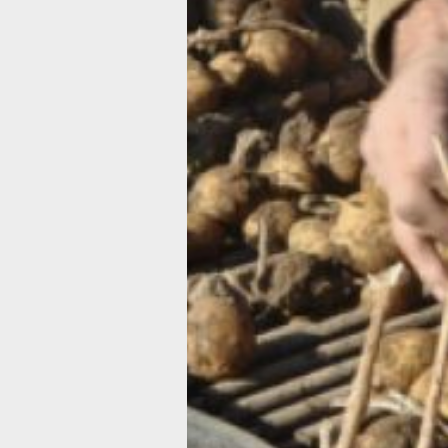
эффективность производства.
Помимо финансовой поддержки,
хозяйства активно внедряют соврем
методы возделывания картофеля.
Использование передовых препарат
для поддержания роста и развития
растений, а также применение сорто
отечественной селекции, способству
получению стабильно высоких урожа
Консультант отдела растениеводства
краевого минсельхоза, кандидат
сельскохозяйственных наук Сергей
Фирстов, отметил, что хозяйства рег
прилагают максимум усилий
для обеспечения продовольственной
безопасности. Он добавил, что ежег
прирост урожая составляет 250-300 
и на данный момент край обеспечива
себя картофелем на 74%. По его слов
это результат целенаправленной раб
активного внедрения технологий
и научных разработок.
Одним из ярких примеров эффектив