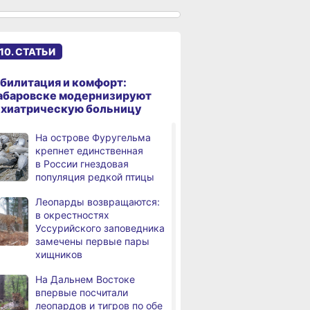
Хабаровского края
Дебаркадеры с памятными
,
а
именами начали строить
10. СТАТЬИ
в Хабаровском крае
Эпидобстановка
,
билитация и комфорт:
а
в Хабаровском крае
абаровске модернизируют
стабильная
ихиатрическую больницу
В Хабаровском крае
,
На острове Фуругельма
а
высокотехнологичную
крепнет единственная
помощь получили более
в России гнездовая
12,5 тысячи человек
популяция редкой птицы
Уровень Амура
3,
Леопарды возвращаются:
а
у Хабаровска достиг 423
в окрестностях
см, вода продолжает
Уссурийского заповедника
подниматься
замечены первые пары
хищников
В администрации
,
а
Хабаровска обсудили
На Дальнем Востоке
использование средств
впервые посчитали
туристического налога
леопардов и тигров по обе
на благоустройство