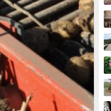
м
12:19
зад он
вчер
M-
11:43
что
вчер
ось
ысить
11:09
вчер
феля,
10:33
вчер
вский
етие
10:10
вчер