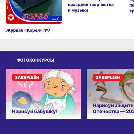
праздник творчества
п
и музыки
т
Журнал «Корея» №7
ФОТОКОНКУРСЫ
ЗАВЕРШЁН
ЗАВЕРШЁН
Нарисуй защитн
Нарисуй бабушку!
Отечества — 20