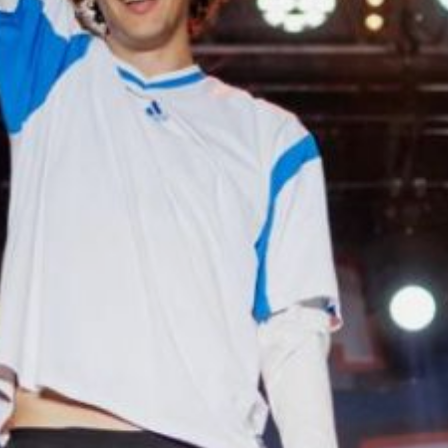
«Искра».
«Соперник выбрал
оборонительный стиль
игры, поэтому я забил гол
и далее просто
контролировал мяч,» —
поделился тактикой
победитель.
Нефёдов — опытный
игрок, уже
завоевывавший золото
чемпионата в 2023 году
и серебро в 2024. В
следующем году он
представит Россию
на чемпионате мира (6+)
в Дании.
В гранд-финале также
приняли участие
спортсмены из Москвы,
Санкт-Петербурга,
Хабаровска,
Новосибирска, Томска,