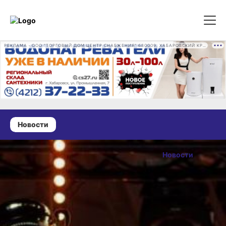
РЕКЛАМА • ООО "ТОРГОВЫЙ ДОМ ЦЕНТР СНАБЖЕНИЯ" 680009, ХАБАРОВСКИЙ КРАЙ, ГОРОД ХАБАРОВСК, ПРОМЫШЛЕННАЯ УЛ., Д. 7 ОГРН 1162724073930
Новости
22 сентября 2025 г., 14:18
Москвич стал
Новости
чемпионом
ОПУБЛИКОВАНО
России
22 сентября 2025 г., 14:18
по панна-
футболу