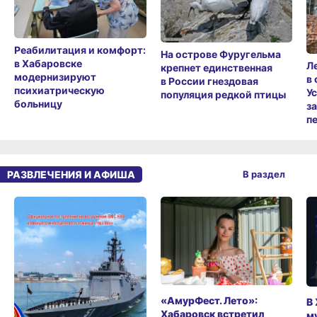
Реабилитация и комфорт:
На острове Фуругельма
в Хабаровске
Л
крепнет единственная
модернизируют
в
в России гнездовая
психиатрическую
У
популяция редкой птицы
больницу
з
п
РАЗВЛЕЧЕНИЯ И АФИША
В раздел
«АмурФест. Лето»:
В
Хабаровск встретил
м