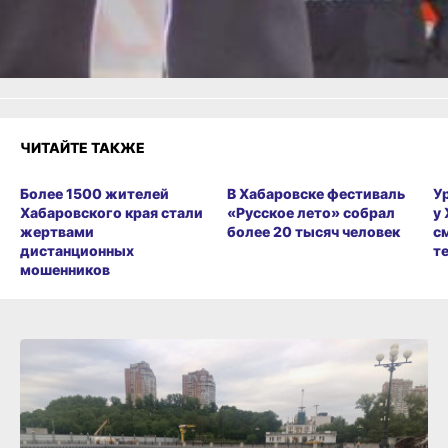
Злость
Разочарование
ЧИТАЙТЕ ТАКЖЕ
Более 1500 жителей
В Хабаровске фестиваль
У
Хабаровского края стали
«Русское лето» собрал
у
жертвами
более 20 тысяч человек
с
дистанционных
т
мошенников