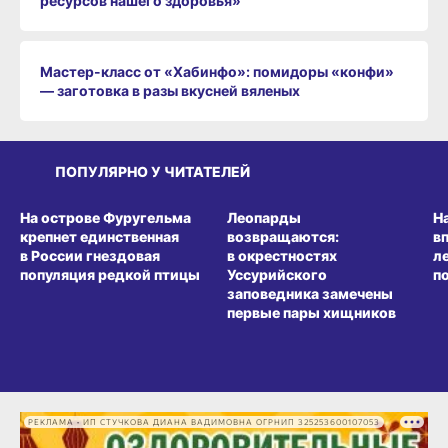
ресурсов нашего здоровья»
Мастер-класс от «Хабинфо»: помидоры «конфи»
— заготовка в разы вкусней вяленых
ПОПУЛЯРНО У ЧИТАТЕЛЕЙ
СРЕДА ОБИТАНИЯ
СРЕДА ОБИТАНИЯ
СР
На острове Фуругельма
Леопарды
Н
крепнет единственная
возвращаются:
в
в России гнездовая
в окрестностях
л
популяция редкой птицы
Уссурийского
п
заповедника замечены
первые пары хищников
РЕКЛАМА • ИП СТУЧКОВА ДИАНА ВАДИМОВНА ОГРНИП 325253600107053