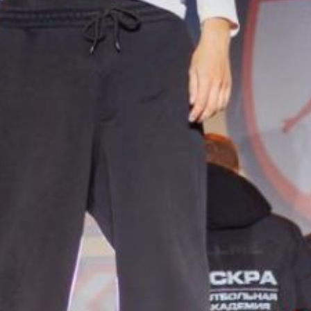
Иркутска, Красноярска
и Альметьевска.
Мероприятие посетили
несколько тысяч
зрителей.
Кроме основного
турнира, прошли
и детские соревнования.
Завершился гранд-финал
экологической акцией,
в рамках которой
участники высадили
кедры.
В ТЕМУ:
Денис Мацуев вновь
посетит Хабаровск
Читайте нас в соцсетях:
ВКонтакте
,
Одноклассники,
Телеграм
или
Яндекс.Дзен
и
МАКС
Как вам материал?
Огонь!
Супер
1
Удивило
Грустно