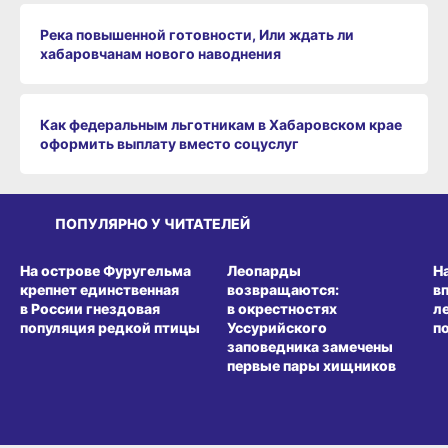
Река повышенной готовности, Или ждать ли
хабаровчанам нового наводнения
Как федеральным льготникам в Хабаровском крае
оформить выплату вместо соцуслуг
ПОПУЛЯРНО У ЧИТАТЕЛЕЙ
СРЕДА ОБИТАНИЯ
СРЕДА ОБИТАНИЯ
СР
На острове Фуругельма
Леопарды
Н
крепнет единственная
возвращаются:
в
в России гнездовая
в окрестностях
л
популяция редкой птицы
Уссурийского
п
заповедника замечены
первые пары хищников