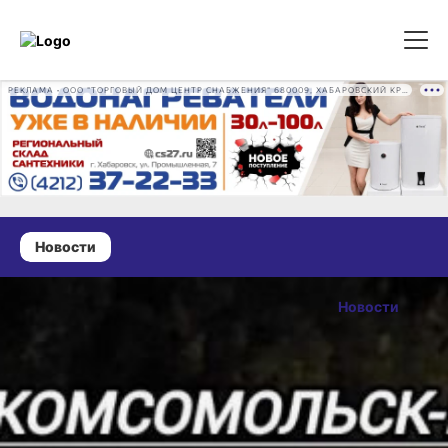
РЕКЛАМА • ООО "ТОРГОВЫЙ ДОМ ЦЕНТР СНАБЖЕНИЯ" 680009, ХАБАРОВСКИЙ КРАЙ, ГОРОД ХАБАРОВСК, ПРОМЫШЛЕННАЯ УЛ., Д. 7 ОГРН 1162724073930
Новости
17 сентября 2025 г., 14:02
ДТП
Новости
в Хабаровском
ОПУБЛИКОВАНО
крае 16
17 сентября 2025 г., 14:0
сентября: 12
пострадавших