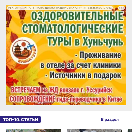
РЕКЛАМА • ИП СТУЧКОВА ДИАНА ВАДИМОВНА ОГРНИП 325253600107053
ТОП-10. СТАТЬИ
В раздел