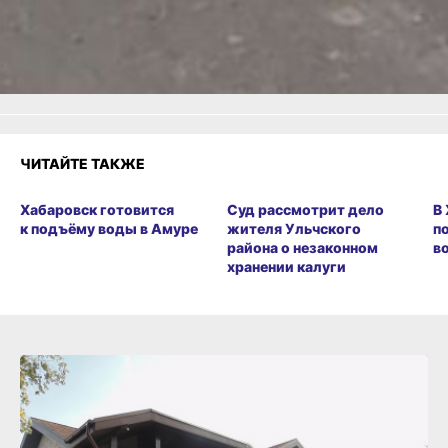
Удивило
Грустно
Злость
Разочарование
ЧИТАЙТЕ ТАКЖЕ
Хабаровск готовится
Суд рассмотрит дело
В
к подъёму воды в Амуре
жителя Ульчского
п
района о незаконном
в
хранении калуги