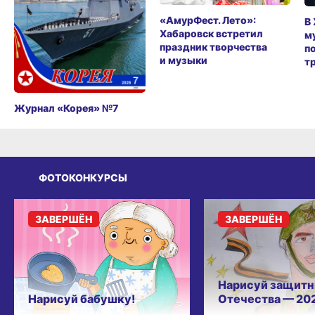
«АмурФест. Лето»:
В
Хабаровск встретил
м
праздник творчества
п
и музыки
т
Журнал «Корея» №7
ФОТОКОНКУРСЫ
ЗАВЕРШЁН
ЗАВЕРШЁН
Нарисуй защитн
Нарисуй бабушку!
Отечества — 20