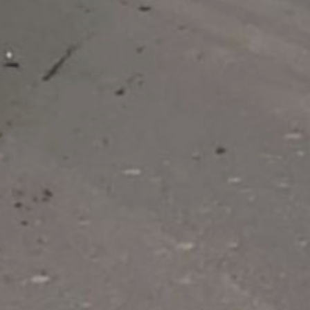
23 не пропустили
пешеходов (12
в Хабаровске), 8 пешеходов
нарушили правила
перехода (двое из них —
в Хабаровске).
В теплицах Комсомольска-
на-Амуре увеличивают
производство овощей
В ТЕМУ
Читайте нас в соцсетях:
ВКонтакте
,
Одноклассники,
Телеграм
или
Яндекс.Дзен
и
МАКС
Как вам материал?
Огонь!
Супер