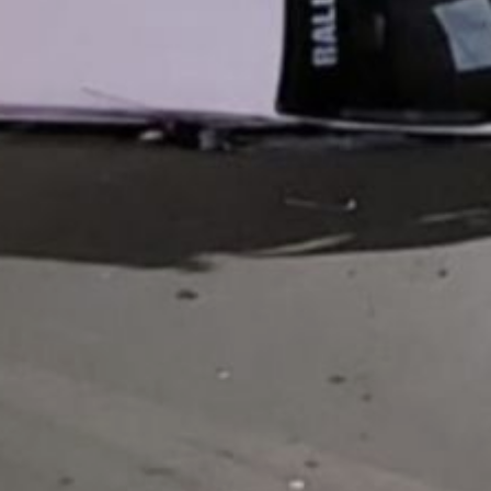
Пострадали 50-летний
пассажир «Таун Айс» и 7-
летний пассажир «Надии»,
который находился
в детском удерживающем
устройстве. Оба
госпитализированы.
В том же городе
около 22:20 на улице
Орловской 34-летняя
водитель «Хонды Стрим»
наехала на пешехода,
находившегося на проезжей
части вне зоны
пешеходного перехода.
Пострадавший
госпитализирован.
Обстоятельства
выясняются.
За сутки в крае выявлено
396 нарушений ПДД: 13
водителей управляли
транспортом в состоянии
опьянения, 21 — без прав,