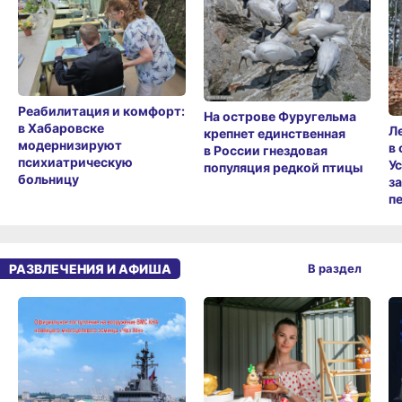
Реабилитация и комфорт:
На острове Фуругельма
в Хабаровске
Л
крепнет единственная
модернизируют
в
в России гнездовая
психиатрическую
У
популяция редкой птицы
больницу
з
п
РАЗВЛЕЧЕНИЯ И АФИША
В раздел