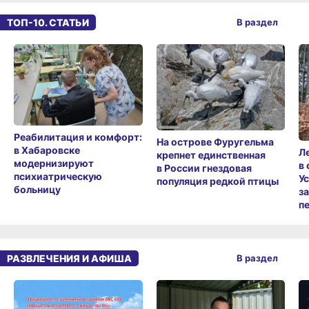
ТОП-10. СТАТЬИ
В раздел
Реабилитация и комфорт:
На острове Фуругельма
в Хабаровске
Л
крепнет единственная
модернизируют
в
в России гнездовая
психиатрическую
У
популяция редкой птицы
больницу
з
п
РАЗВЛЕЧЕНИЯ И АФИША
В раздел