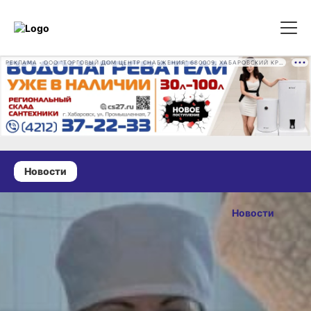
РЕКЛАМА • ООО "ТОРГОВЫЙ ДОМ ЦЕНТР СНАБЖЕНИЯ" 680009, ХАБАРОВСКИЙ КРАЙ, ГОРОД ХАБАРОВСК, ПРОМЫШЛЕННАЯ УЛ., Д. 7 ОГРН 1162724073930
Новости
03 сентября 2025 г., 13:14
Хабаровские
Новости
онкологи
ОПУБЛИКОВАНО
внедрили
03 сентября 2025 г., 13:14
новую
технологию