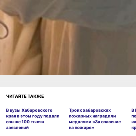
ДНК
Читайте нас в соцсетях:
ВКонтакте
,
Одноклассники,
Телеграм
или
Яндекс.Дзен
и
МАКС
Как вам материал?
Огонь!
Супер
1
Удивило
Грустно
Злость
Разочарование
ЧИТАЙТЕ ТАКЖЕ
В вузы Хабаровского
Троих хабаровских
В
края в этом году подали
пожарных наградили
п
свыше 100 тысяч
медалями «За спасение
к
заявлений
на пожаре»
к