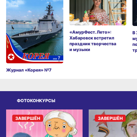
«АмурФест. Лето»:
В
Хабаровск встретил
м
праздник творчества
п
и музыки
т
Журнал «Корея» №7
ФОТОКОНКУРСЫ
ЗАВЕРШЁН
ЗАВЕРШЁН