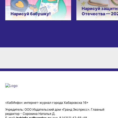
Нарисуй защитн
Нарисуй бабушку!
Отечества — 20
«ХабИнфо»: интернет-журнал города Хабаровска 16+
Учредитель: ООО Издательский дом «Гранд Экспресс». Главный
редактор - Сорокина Наталья Д.
E-mail:
habinfo.ru@yandex.ru
; тел. 8 (4212) 47-55-48.