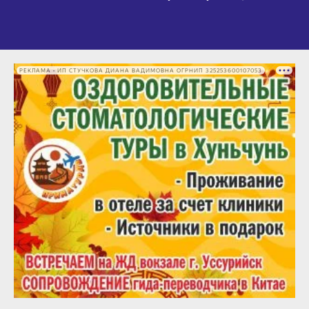
РЕКЛАМА • ИП СТУЧКОВА ДИАНА ВАДИМОВНА ОГРНИП 325253600107053