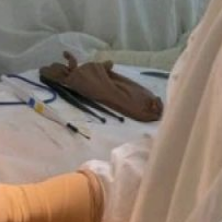
в своём телеграмм-канале.
Внедрение нового метода
соответствует задачам
национального проекта
«Продолжительная
и активная жизнь»,
инициированного
Президентом РФ
Владимиром Путиным.
Врачи онкоцентра теперь
применяют специальный
портативный датчик,
определяющий состояние
лимфоузлов во время
операции. Это позволяет
избежать полного удаления
регионарных лимфоузлов,
что снижает риск
послеоперационных
осложнений, таких
как ограничение
подвижности руки.
В онкоцентре отметили,