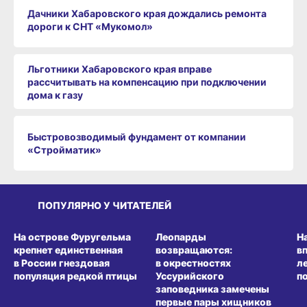
Дачники Хабаровского края дождались ремонта
дороги к СНТ «Мукомол»
Льготники Хабаровского края вправе
рассчитывать на компенсацию при подключении
дома к газу
Быстровозводимый фундамент от компании
«Стройматик»
ПОПУЛЯРНО У ЧИТАТЕЛЕЙ
СРЕДА ОБИТАНИЯ
СРЕДА ОБИТАНИЯ
СР
На острове Фуругельма
Леопарды
Н
крепнет единственная
возвращаются:
в
в России гнездовая
в окрестностях
л
популяция редкой птицы
Уссурийского
п
заповедника замечены
первые пары хищников