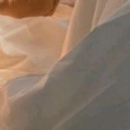
что подобные операции
при раке молочной железы
проводятся уже более трёх
лет, и ежегодно помощь
получают более двухсот
пациенток. Две операции
с использованием нового
датчика уже успешно
проведены.
В будущем планируется
расширить применение
портативных датчиков.
Использование нескольких
устройств одновременно
позволит проводить
операции в разных
операционных, а также
применять технологию
для лечения других видов
онкологических
заболеваний.
В ТЕМУ:
Какой сегодня день: День
открытия уникальности